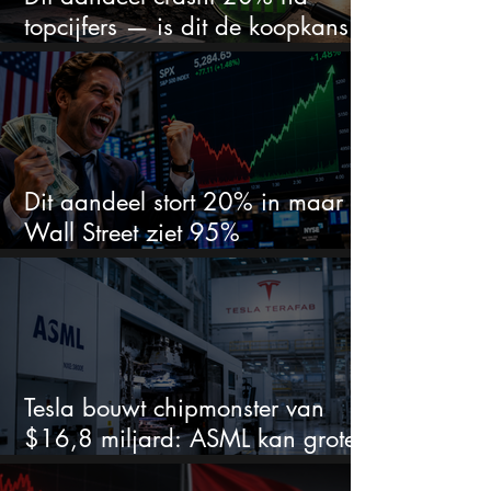
topcijfers — is dit de koopkans
waar beleggers op wachtten?
Dit aandeel stort 20% in maar
Wall Street ziet 95%
koerspotentieel
Tesla bouwt chipmonster van
$16,8 miljard: ASML kan grote
winnaar worden