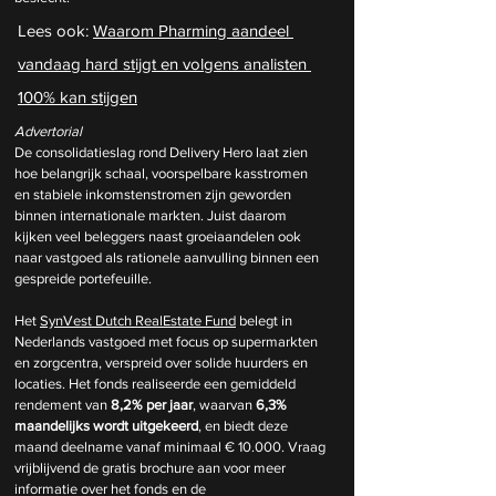
Lees ook: 
Waarom Pharming aandeel 
vandaag hard stijgt en volgens analisten 
100% kan stijgen
Advertorial
De consolidatieslag rond Delivery Hero laat zien 
hoe belangrijk schaal, voorspelbare kasstromen 
en stabiele inkomstenstromen zijn geworden 
binnen internationale markten. Juist daarom 
kijken veel beleggers naast groeiaandelen ook 
naar vastgoed als rationele aanvulling binnen een 
gespreide portefeuille.
Het 
SynVest Dutch RealEstate Fund
 belegt in 
Nederlands vastgoed met focus op supermarkten 
en zorgcentra, verspreid over solide huurders en 
locaties. Het fonds realiseerde een gemiddeld 
rendement van 
8,2% per jaar
, waarvan 
6,3% 
maandelijks wordt uitgekeerd
, en biedt deze 
maand deelname vanaf minimaal € 10.000. Vraag 
vrijblijvend de gratis brochure aan voor meer 
informatie over het fonds en de 