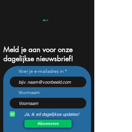
Meld je aan voor onze
dagelijkse nieuwsbrief!
Pharming onderuit na
Niet Nvidia of Mic
Voer je e-mailadres in
flinke tegenvallers: wat te
aandeel kan de é
doen met het aandeel?
winnaar van de AI
worden
Voornaam
Ja, ik wil dagelijkse updates!
Abonneren