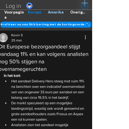
Log in
Voorpagin
Europa
Amerika
Overig..
a
Profiteer nu van 50% korting met de kortingscode: "DANK"
Kevin S
25 mei
Dit Europese bezorgaandeel stijgt
vandaag 11% en kan volgens analisten
nog 50% stijgen na
overnamegeruchten
In het kort:
Het aandeel Delivery Hero steeg met ruim 11% 
na berichten over een indicatief overnamebod 
van van ongeveer 33 euro per aandeel en een 
belang van circa 19,5% in het bedrijf.
De markt speculeert op een mogelijke 
biedingsstrijd, waarbij ook wordt genoemd en 
grote aandeelhouders zoals Prosus en Aspex 
een rol kunnen spelen.
Analisten zien het aandeel mogelijk 