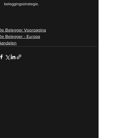
beleggingsstrategie.
De Belegger Voorpagina
De Belegger - Europa
Aandelen