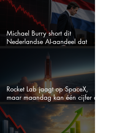
Michael Burry short dit
Nederlandse AI-aandeel dat
maar liefst 684% groeit
Rocket Lab jaagt op SpaceX,
maar maandag kan één cijfer de
droom doorprikken?