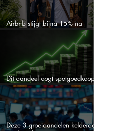
Airbnb stijgt bijna 15% na
cijfers: vooral dit AI-cijfer valt op
Dit aandeel oogt spotgoedkoop
voor hoeveel het kan stijgen
Deze 3 groeiaandelen kelderden