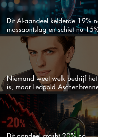
Dit AI-aandeel kelderde 19% na
massaontslag en schiet nu 15%
omhoog
Niemand weet welk bedrijf het
is, maar Leopold Aschenbrenner
zet er nu $500 miljoen op
Dit aandeel crasht 20% na