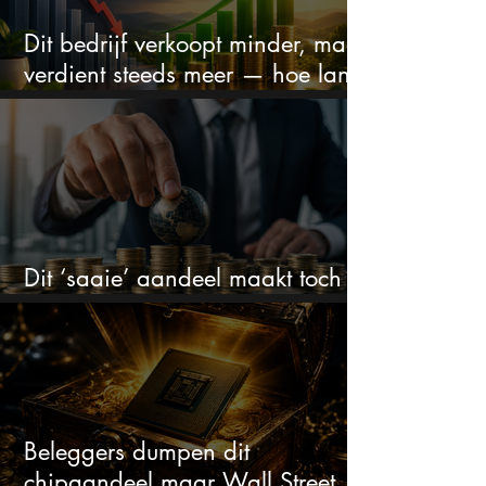
Dit bedrijf verkoopt minder, maar
verdient steeds meer — hoe lang
kan dit sprookje doorgaan?
Dit ‘saaie’ aandeel maakt toch
bizar veel winst
Beleggers dumpen dit
chipaandeel maar Wall Street