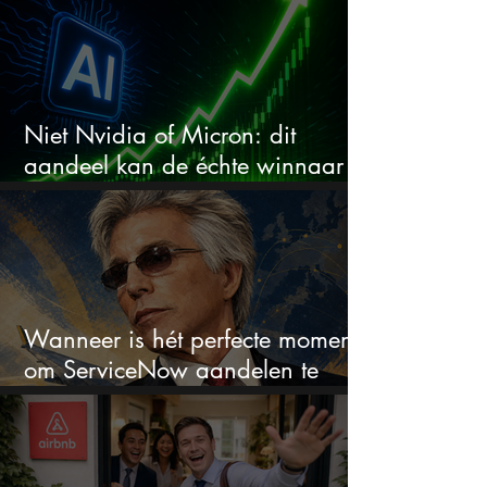
Niet Nvidia of Micron: dit
aandeel kan de échte winnaar
van de AI-race worden
Wanneer is hét perfecte moment
om ServiceNow aandelen te
kopen?