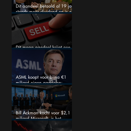
Dit aandeel betaald al 19 jaar
steeds meer dividend en is nu
goedkoop
Dit mega aandeel krijgt een
zeldzaam verkoopadvies
ASML koopt voor bijna €1
miljard eigen aandelen:
slimme zet of dure timing?
Bill Ackman kocht voor $2,1
miljard Microsoft: is het
aandeel na de koerssprong
nog aantrekkelijk?