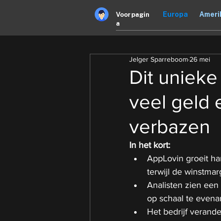
Europa
Ameri
Voorpagin
a
Jelger Sparreboom
26 mei
Dit unieke
veel geld e
verbazen
In het kort:
AppLovin groeit har
terwijl de winstma
Analisten zien een 
op schaal te evenar
Het bedrijf verand