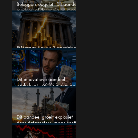
Beleggers opgelet: Dit aandeel
rendeert al decennia en moet
op je watchlist staan!
JPMorgan tipt nu 2 aandelen
voor augustus
Dit innovatieve aandeel
explodeert +680% in één jaar
en blijft maar stijgen
Dit aandeel groeit explosief
door datacenters, maar heeft
tientallen miljarden nodig