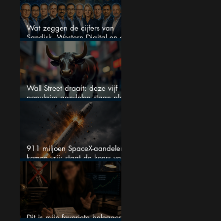
Wat zeggen de cijfers van
Sandisk, Western Digital en de
AI-Infrastructuur aandelen mij
werkelijk
Wall Street draait: deze vijf
populaire aandelen staan plots
onder spanning
911 miljoen SpaceX-aandelen
komen vrij: staat de koers voor
een nieuwe crash?
Dit is mijn favoriete belegger…