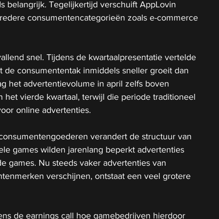
s belangrijk. Tegelijkertijd verschuift AppLovin 
 bredere consumentencategorieën zoals e-commerce 
allend snel. Tijdens de kwartaalpresentatie vertelde 
de consumententak inmiddels sneller groeit dan 
 het advertentievolume in april zelfs boven 
et vierde kwartaal, terwijl die periode traditioneel 
voor online advertenties. 
ng consumentengoederen verandert de structuur van 
ele games wilden jarenlang beperkt advertenties 
e games. Nu steeds vaker advertenties van 
nmerken verschijnen, ontstaat een veel grotere 
ens de earnings call hoe gamebedrijven hierdoor 