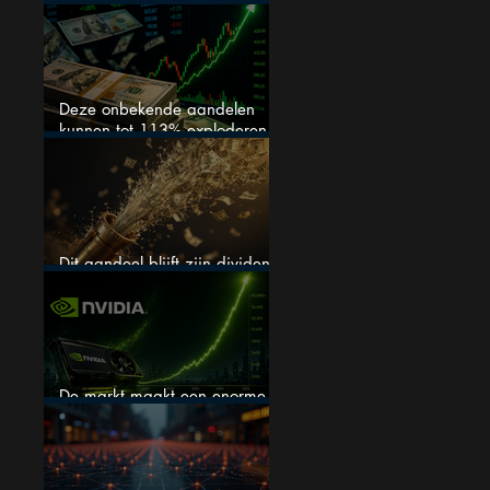
springlevend
Deze onbekende aandelen
kunnen tot 113% exploderen
(één springt eruit)
Dit aandeel blijft zijn dividend
verhogen, wat er ook gebeurt
De markt maakt een enorme
fout bij Nvidia