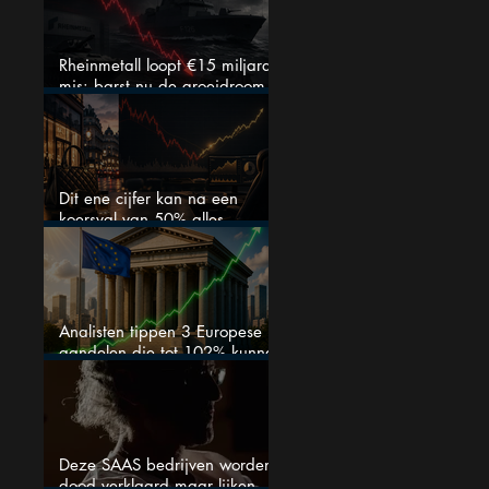
Rheinmetall loopt €15 miljard
mis: barst nu de groeidroom
van het defensiebedrijf?
Dit ene cijfer kan na een
koersval van 50% alles
veranderen
Analisten tippen 3 Europese
aandelen die tot 102% kunnen
stijgen
Deze SAAS bedrijven worden
dood verklaard maar lijken