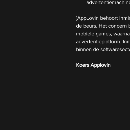
advertentiemachin
]AppLovin behoort inmid
de beurs. Het concern b
mobiele games, waarna h
advertentieplatform. Inm
binnen de softwaresector
Koers Applovin