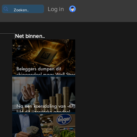
Log in
Net binnen..
Beleggers dumpen dit
chipaandeel maar Wall Street
ziet een zeldzame koopkans
Na een koersdaling van -47%
lijkt dit ijzersterke aandeel
aantrekkelijker dan ooit