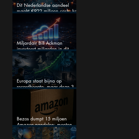
Dit Nederlandse aandeel
maakt €922 miljoen cash: kan
dit dividendaandeel blijven
verhogen?
Miljardair Bill Ackman
investeert miljarden in dit
techaandeel
Europa staat bijna op
recordhoogte, maar deze 3
sectoren vallen nu op
Bezos dumpt 15 miljoen
Amazon-aandelen: moeten
beleggers zich zorgen maken?