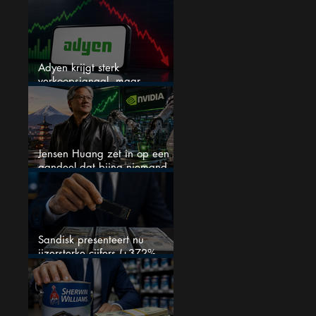
en het is niet Warren Buffett
Adyen krijgt sterk
verkoopsignaal, maar
analisten zien juist een
koopkans
Jensen Huang zet in op een
aandeel dat bijna niemand
kent
Sandisk presenteert nu
ijzersterke cijfers (+372%
omzetgroei), toch zakt het
aandeel weg