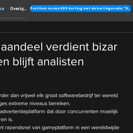
Profiteer nu van 50% korting met de kortingscode: "DANK"
ka
Overig..
 aandeel verdient bizar
n blijft analisten
der dan vrijwel elk groot softwarebedrijf ter wereld 
rges extreme niveaus bereiken.
advertentieplatform dat door concurrenten moeilijk 
en is.
ert razendsnel van gameplatform in een wereldwijde 