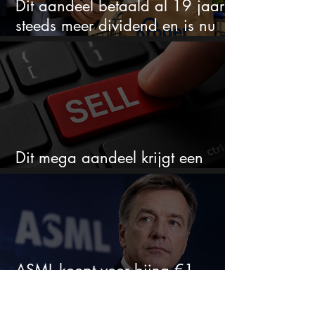
Dit aandeel betaald al 19 jaar
steeds meer dividend en is nu
goedkoop
Dit mega aandeel krijgt een
zeldzaam verkoopadvies
ASML koopt voor bijna €1
miljard eigen aandelen: slimme
zet of dure timing?