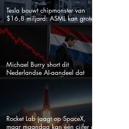
Tesla bouwt chipmonster van
$16,8 miljard: ASML kan grote
winnaar worden
Michael Burry short dit
Nederlandse AI-aandeel dat
maar liefst 684% groeit
Rocket Lab jaagt op SpaceX,
maar maandag kan één cijfer de