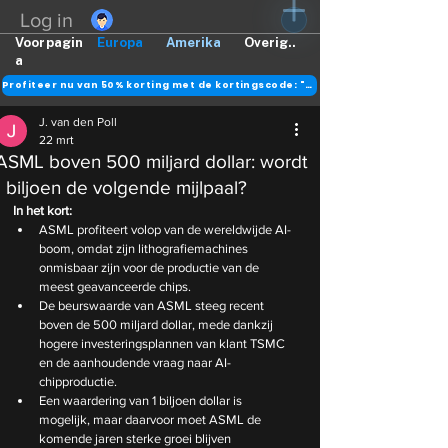
Log in
Voorpagin
Europa
Amerika
Overig..
a
Profiteer nu van 50% korting met de kortingscode: "DANK"
J. van den Poll
22 mrt
ASML boven 500 miljard dollar: wordt
1 biljoen de volgende mijlpaal?
In het kort:
ASML profiteert volop van de wereldwijde AI-
boom, omdat zijn lithografiemachines 
onmisbaar zijn voor de productie van de 
meest geavanceerde chips.
De beurswaarde van ASML steeg recent 
boven de 500 miljard dollar, mede dankzij 
hogere investeringsplannen van klant TSMC 
en de aanhoudende vraag naar AI-
chipproductie.
Een waardering van 1 biljoen dollar is 
mogelijk, maar daarvoor moet ASML de 
komende jaren sterke groei blijven 