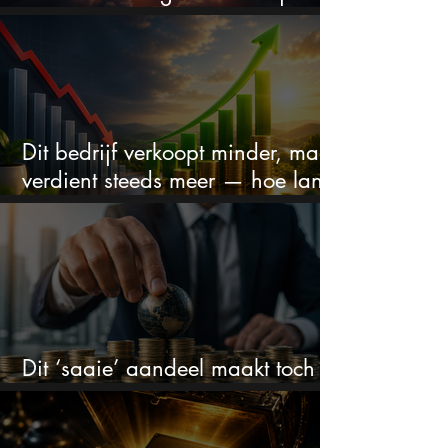
droom doorprikken?
Dit bedrijf verkoopt minder, maar
verdient steeds meer — hoe lang
kan dit sprookje doorgaan?
Dit ‘saaie’ aandeel maakt toch
bizar veel winst