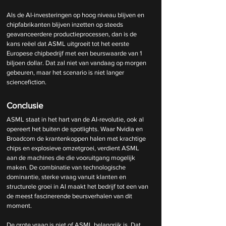
Als de AI-investeringen op hoog niveau blijven en 
chipfabrikanten blijven inzetten op steeds 
geavanceerdere productieprocessen, dan is de 
kans reëel dat ASML uitgroeit tot het eerste 
Europese chipbedrijf met een beurswaarde van 1 
biljoen dollar. Dat zal niet van vandaag op morgen 
gebeuren, maar het scenario is niet langer 
sciencefiction.
Conclusie
ASML staat in het hart van de AI-revolutie, ook al 
opereert het buiten de spotlights. Waar Nvidia en 
Broadcom de krantenkoppen halen met krachtige 
chips en explosieve omzetgroei, verdient ASML 
aan de machines die die vooruitgang mogelijk 
maken. De combinatie van technologische 
dominantie, sterke vraag vanuit klanten en 
structurele groei in AI maakt het bedrijf tot een van 
de meest fascinerende beursverhalen van dit 
moment.
De grote vraag is niet of ASML belangrijk is. Dat 