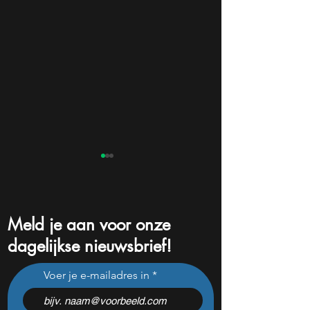
Meld je aan voor onze
dagelijkse nieuwsbrief!
Bank of America ziet grote
Dit Nederlandse 
Voer je e-mailadres in
kansen bij deze 5
aandeel groeit 30
aandelen
klaar voor de vo
stap?