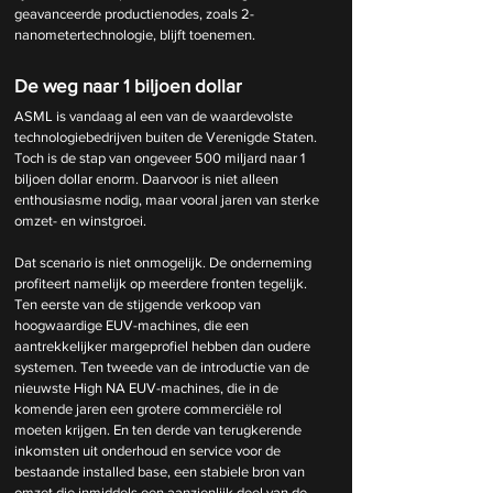
geavanceerde productienodes, zoals 2-
nanometertechnologie, blijft toenemen.
De weg naar 1 biljoen dollar
ASML is vandaag al een van de waardevolste 
technologiebedrijven buiten de Verenigde Staten. 
Toch is de stap van ongeveer 500 miljard naar 1 
biljoen dollar enorm. Daarvoor is niet alleen 
enthousiasme nodig, maar vooral jaren van sterke 
omzet- en winstgroei.
Dat scenario is niet onmogelijk. De onderneming 
profiteert namelijk op meerdere fronten tegelijk. 
Ten eerste van de stijgende verkoop van 
hoogwaardige EUV-machines, die een 
aantrekkelijker margeprofiel hebben dan oudere 
systemen. Ten tweede van de introductie van de 
nieuwste High NA EUV-machines, die in de 
komende jaren een grotere commerciële rol 
moeten krijgen. En ten derde van terugkerende 
inkomsten uit onderhoud en service voor de 
bestaande installed base, een stabiele bron van 
omzet die inmiddels een aanzienlijk deel van de 