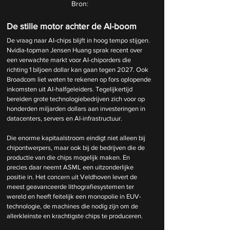
Bron:
De stille motor achter de AI-boom
De vraag naar AI-chips blijft in hoog tempo stijgen. 
Nvidia-topman Jensen Huang sprak recent over 
een verwachte markt voor AI-chiporders die 
richting 1 biljoen dollar kan gaan tegen 2027. Ook 
Broadcom liet weten te rekenen op fors oplopende 
inkomsten uit AI-halfgeleiders. Tegelijkertijd 
bereiden grote technologiebedrijven zich voor op 
honderden miljarden dollars aan investeringen in 
datacenters, servers en AI-infrastructuur.
Die enorme kapitaalstroom eindigt niet alleen bij 
chipontwerpers, maar ook bij de bedrijven die de 
productie van die chips mogelijk maken. En 
precies daar neemt ASML een uitzonderlijke 
positie in. Het concern uit Veldhoven levert de 
meest geavanceerde lithografiesystemen ter 
wereld en heeft feitelijk een monopolie in EUV-
technologie, de machines die nodig zijn om de 
allerkleinste en krachtigste chips te produceren.