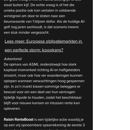
staat buiten kijf. De echte vraag is of het die 
unieke positie ook kan vertalen in voldoende 
winstgroei om door te stoten naar een 
beurswaarde van 1 biljoen dollar. Als de huidige AI-
golf nog jaren aanhoudt, is dat scenario ineens 
een stuk minder vergezocht.
Lees meer: 
Europese obligatiemarkten in 
een perfecte storm: koopkans?
Advertorial
De opmars van ASML onderstreept hoe sterk 
kapitaal momenteel richting AI en halfgeleiders 
stroomt, maar ook hoe ver waarderingen kunnen 
oplopen wanneer verwachtingen hoog gespannen 
zijn. In zo’n markt kiezen sommige beleggers er 
bewust voor om een deel van hun vermogen 
tijdelijk liquide te houden, zodat het beschikbaar 
blijft voor nieuwe kansen en intussen rente kan 
opleveren.
Raisin RenteBoost
 is een tijdelijke actie waarbij je 
op een vrij opneembare spaarrekening de eerste 3 