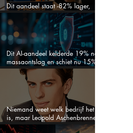
Dit aandeel staat -82% lager,
terwijl het bedrijf gewoon groeit
Dit AI-aandeel kelderde 19% na
massaontslag en schiet nu 15%
omhoog
Niemand weet welk bedrijf het
is, maar Leopold Aschenbrenner
zet er nu $500 miljoen op