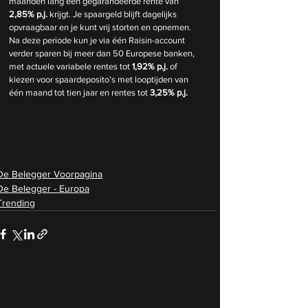
maanden lang een gegarandeerde rente van 
2,85% p.j.
 krijgt. Je spaargeld blijft dagelijks 
opvraagbaar en je kunt vrij storten en opnemen. 
Na deze periode kun je via één Raisin-account 
verder sparen bij meer dan 50 Europese banken, 
met actuele variabele rentes tot 
1,92% p.j.
 of 
kiezen voor spaardeposito’s met looptijden van 
één maand tot tien jaar en rentes tot 
3,25% p.j.
De Belegger Voorpagina
De Belegger - Europa
Trending