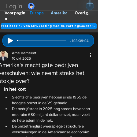
Log in
Voorpagin
Europa
Amerika
Overig..
a
Profiteer nu van 50% korting met de kortingscode: "DANK"
-103:39:04
Arne Verheedt
10 okt 2025
Amerika's machtigste bedrijven
verschuiven: wie neemt straks het
stokje over?
In het kort
Slechts drie bedrijven hebben sinds 1955 de 
hoogste omzet in de VS gehaald.
Dit bedrijf staat in 2025 nog steeds bovenaan 
met ruim 680 miljard dollar omzet, maar voelt 
de hete adem in de nek.
De omzetranglijst weerspiegelt structurele 
verschuivingen in de Amerikaanse economie: 