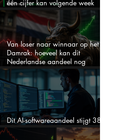
één cijfer kan volgende week
alles veranderen
Van loser naar winnaar op het
Damrak: hoeveel kan dit
Nederlandse aandeel nog
stijgen?
Dit AI-softwareaandeel stijgt 38%
en zet de SaaS-crash op zijn kop