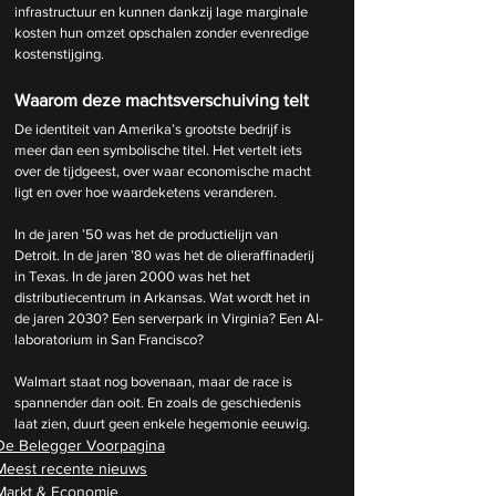
infrastructuur en kunnen dankzij lage marginale 
kosten hun omzet opschalen zonder evenredige 
kostenstijging.
Waarom deze machtsverschuiving telt
De identiteit van Amerika’s grootste bedrijf is 
meer dan een symbolische titel. Het vertelt iets 
over de tijdgeest, over waar economische macht 
ligt en over hoe waardeketens veranderen.
In de jaren ’50 was het de productielijn van 
Detroit. In de jaren ’80 was het de olieraffinaderij 
in Texas. In de jaren 2000 was het het 
distributiecentrum in Arkansas. Wat wordt het in 
de jaren 2030? Een serverpark in Virginia? Een AI-
laboratorium in San Francisco?
Walmart staat nog bovenaan, maar de race is 
spannender dan ooit. En zoals de geschiedenis 
laat zien, duurt geen enkele hegemonie eeuwig.
De Belegger Voorpagina
Meest recente nieuws
Markt & Economie