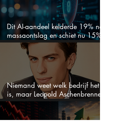
Dit AI-aandeel kelderde 19% na
massaontslag en schiet nu 15%
omhoog
Niemand weet welk bedrijf het
is, maar Leopold Aschenbrenner
zet er nu $500 miljoen op