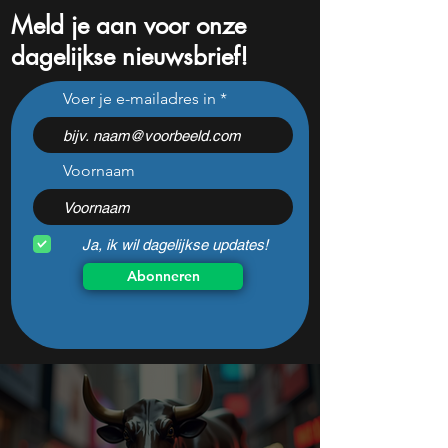
Meld je aan voor onze
dagelijkse nieuwsbrief!
Explosieve groei bij
Explosieve stijgin
Voer je e-mailadres in
Techbedrijf, maar
verdriedubbelt na
beleggers haken af
Amerikaanse dea
Voornaam
Ja, ik wil dagelijkse updates!
Abonneren