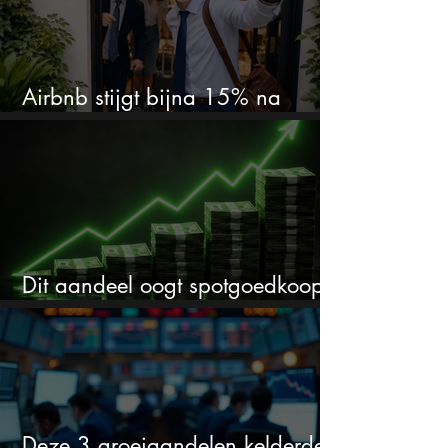
Airbnb stijgt bijna 15% na
cijfers: vooral dit AI-cijfer valt op
Dit aandeel oogt spotgoedkoop
voor hoeveel het kan stijgen
Deze 3 groeiaandelen kelderden