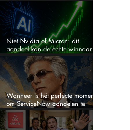
aandeel?
Niet Nvidia of Micron: dit
aandeel kan de échte winnaar
van de AI-race worden
Wanneer is hét perfecte moment
om ServiceNow aandelen te
kopen?