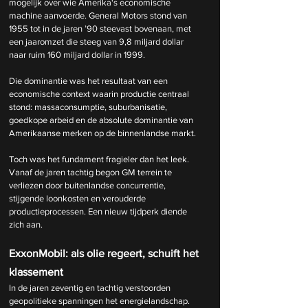
mogelijk over wie Amerika's economische 
machine aanvoerde. General Motors stond van 
1955 tot in de jaren ’90 steevast bovenaan, met 
een jaaromzet die steeg van 9,8 miljard dollar 
naar ruim 160 miljard dollar in 1999.
Die dominantie was het resultaat van een 
economische context waarin productie centraal 
stond: massaconsumptie, suburbanisatie, 
goedkope arbeid en de absolute dominantie van 
Amerikaanse merken op de binnenlandse markt.
Toch was het fundament fragieler dan het leek. 
Vanaf de jaren tachtig begon GM terrein te 
verliezen door buitenlandse concurrentie, 
stijgende loonkosten en verouderde 
productieprocessen. Een nieuw tijdperk diende 
zich aan.
ExxonMobil: als olie regeert, schuift het 
klassement
In de jaren zeventig en tachtig verstoorden 
geopolitieke spanningen het energielandschap. 