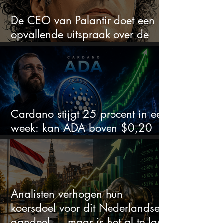
De CEO van Palantir doet een
opvallende uitspraak over de
beurs
Cardano stijgt 25 procent in een
week: kan ADA boven $0,20
blijven?
Analisten verhogen hun
koersdoel voor dit Nederlandse
aandeel — maar is het al te laat