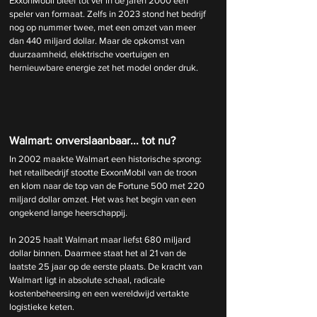
ExxonMobil bleef tot ver in de jaren 2000 een 
speler van formaat. Zelfs in 2023 stond het bedrijf 
nog op nummer twee, met een omzet van meer 
dan 440 miljard dollar. Maar de opkomst van 
duurzaamheid, elektrische voertuigen en 
hernieuwbare energie zet het model onder druk.
Walmart: onverslaanbaar... tot nu?
In 2002 maakte Walmart een historische sprong: 
het retailbedrijf stootte ExxonMobil van de troon 
en klom naar de top van de Fortune 500 met 220 
miljard dollar omzet. Het was het begin van een 
ongekend lange heerschappij.
In 2025 haalt Walmart maar liefst 680 miljard 
dollar binnen. Daarmee staat het al 21 van de 
laatste 25 jaar op de eerste plaats. De kracht van 
Walmart ligt in absolute schaal, radicale 
kostenbeheersing en een wereldwijd vertakte 
logistieke keten.