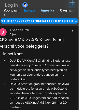
Log in
Voorpagin
Europa
Amerika
Overig..
a
Profiteer nu van 50% korting met de kortingscode: "DANK"
J. van den Poll
6 jan
AEX vs AMX vs AScX: wat is het
verschil voor beleggers?
In het kort:
De AEX, AMX en AScX zijn drie Nederlandse 
beursindices op Euronext Amsterdam, maar 
ze volgen verschillende typen bedrijven en 
kunnen daardoor anders aanvoelen in je 
portefeuille.
De AEX bevat de grootste fondsen, de AMX 
de middelgrote fondsen en de AScX stond 
voor de kleinere fondsen. Sinds september 
2025 is de AEX uitgebreid naar 30 fondsen 
en heet de AScX nu AMS Next 20 met 20 
fondsen.