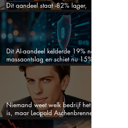
Dit aandeel staat -82% lager,
terwijl het bedrijf gewoon groeit
Dit AI-aandeel kelderde 19% na
massaontslag en schiet nu 15%
omhoog
Niemand weet welk bedrijf het
is, maar Leopold Aschenbrenner
zet er nu $500 miljoen op