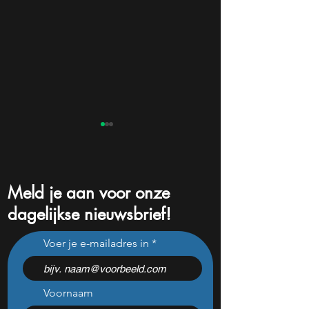
Meld je aan voor onze
dagelijkse nieuwsbrief!
De beurs explodeert maar
Waarom ASML aa
Voer je e-mailadres in
het grootste
ook de komende 
pensioenfonds profiteert
kunnen blijven g
niet mee
Voornaam