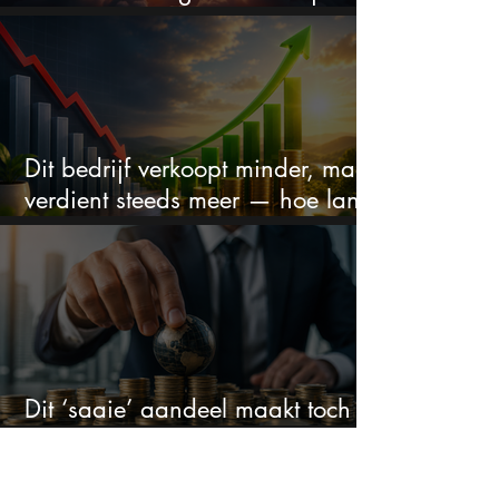
droom doorprikken?
Dit bedrijf verkoopt minder, maar
verdient steeds meer — hoe lang
kan dit sprookje doorgaan?
Dit ‘saaie’ aandeel maakt toch
bizar veel winst