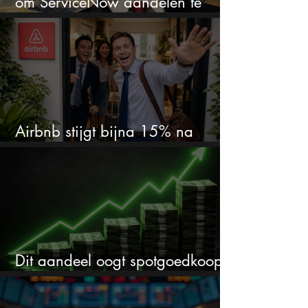
om ServiceNow aandelen te
kopen?
Airbnb stijgt bijna 15% na
cijfers: vooral dit AI-cijfer valt op
Dit aandeel oogt spotgoedkoop
voor hoeveel het kan stijgen