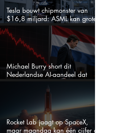
Tesla bouwt chipmonster van
$16,8 miljard: ASML kan grote
winnaar worden
Michael Burry short dit
Nederlandse AI-aandeel dat
maar liefst 684% groeit
Rocket Lab jaagt op SpaceX,
maar maandag kan één cijfer de