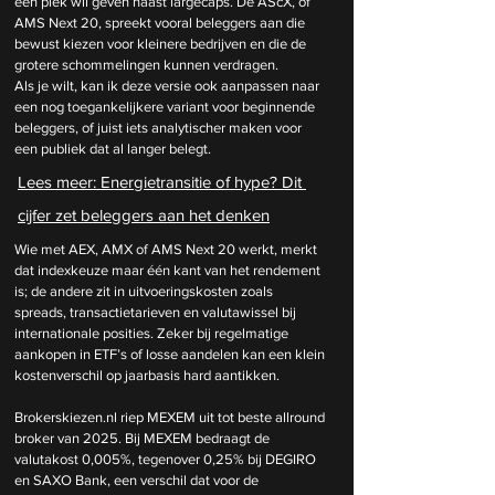
een plek wil geven naast largecaps. De AScX, of 
AMS Next 20, spreekt vooral beleggers aan die 
bewust kiezen voor kleinere bedrijven en die de 
grotere schommelingen kunnen verdragen.
Als je wilt, kan ik deze versie ook aanpassen naar 
een nog toegankelijkere variant voor beginnende 
beleggers, of juist iets analytischer maken voor 
een publiek dat al langer belegt.
Lees meer: 
Energietransitie of hype? Dit 
cijfer zet beleggers aan het denken
Wie met AEX, AMX of AMS Next 20 werkt, merkt 
dat indexkeuze maar één kant van het rendement 
is; de andere zit in uitvoeringskosten zoals 
spreads, transactietarieven en valutawissel bij 
internationale posities. Zeker bij regelmatige 
aankopen in ETF’s of losse aandelen kan een klein 
kostenverschil op jaarbasis hard aantikken.
Brokerskiezen.nl
 riep MEXEM uit tot beste allround 
broker van 2025. Bij MEXEM bedraagt de 
valutakost 0,005%, tegenover 0,25% bij DEGIRO 
en SAXO Bank, een verschil dat voor de 