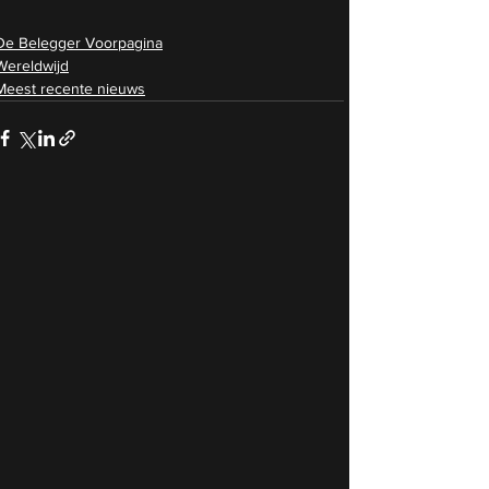
De Belegger Voorpagina
Wereldwijd
Meest recente nieuws