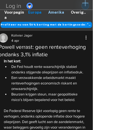
Log in
Voorpagin
Europa
Amerika
Overig..
a
Profiteer nu van 50% korting met de kortingscode: "DANK"
Kolivier Jager
4 apr
Powell verrast: geen renteverhoging
ondanks 3,1% inflatie
In het kort:
De Fed houdt rente waarschijnlijk stabiel 
ondanks stijgende olieprijzen en inflatiedruk.
Een verzwakkende arbeidsmarkt maakt 
renteverhogingen economisch riskant en 
onwaarschijnlijk.
Beurzen krijgen steun, maar geopolitieke 
risico’s blijven bepalend voor het beleid.
De Federal Reserve lijkt voorlopig geen rente te 
verhogen, ondanks oplopende inflatie door hogere 
olieprijzen. Dat geeft lucht aan de aandelenmarkt, 
waar beleggers gevoelig zijn voor veranderingen in 