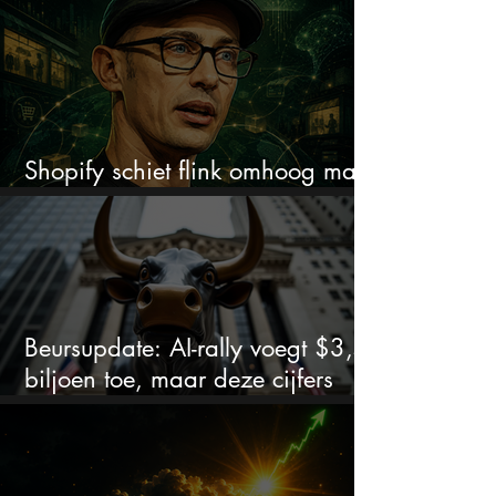
Shopify schiet flink omhoog maar
dit is wat beleggers missen
Beursupdate: AI-rally voegt $3,5
biljoen toe, maar deze cijfers
waarschuwen beleggers