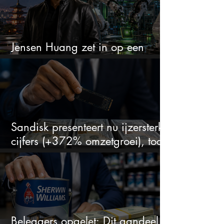
Jensen Huang zet in op een
aandeel dat bijna niemand kent
Sandisk presenteert nu ijzersterke
cijfers (+372% omzetgroei), toch
zakt het aandeel weg
Beleggers opgelet: Dit aandeel