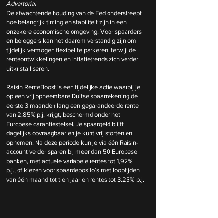
Advertorial
De afwachtende houding van de Fed onderstreept 
hoe belangrijk timing en stabiliteit zijn in een 
onzekere economische omgeving. Voor spaarders 
en beleggers kan het daarom verstandig zijn om 
tijdelijk vermogen flexibel te parkeren, terwijl de 
renteontwikkelingen en inflatietrends zich verder 
uitkristalliseren.
Raisin RenteBoost is een tijdelijke actie waarbij je 
op een vrij opneembare Duitse spaarrekening de 
eerste 3 maanden lang een gegarandeerde rente 
van 2,85% p.j. krijgt, beschermd onder het 
Europese garantiestelsel. Je spaargeld blijft 
dagelijks opvraagbaar en je kunt vrij storten en 
opnemen. Na deze periode kun je via één Raisin-
account verder sparen bij meer dan 50 Europese 
banken, met actuele variabele rentes tot 1,92% 
p.j., of kiezen voor spaardeposito’s met looptijden 
van één maand tot tien jaar en rentes tot 3,25% p.j.