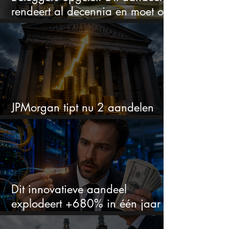
rendeert al decennia en moet op
je watchlist staan!
JPMorgan tipt nu 2 aandelen
voor augustus
Dit innovatieve aandeel
explodeert +680% in één jaar
en blijft maar stijgen