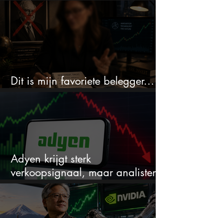
Dit is mijn favoriete belegger…
en het is niet Warren Buffett
Adyen krijgt sterk
verkoopsignaal, maar analisten
zien juist een koopkans