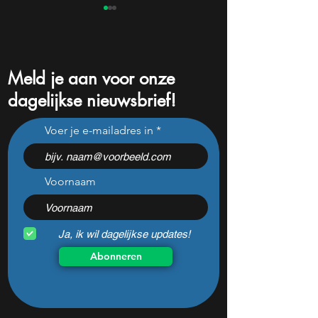
Meld je aan voor onze
dagelijkse nieuwsbrief!
Adyen krijgt sterk
Jensen Huang zet
Voer je e-mailadres in
verkoopsignaal, maar
een aandeel dat b
analisten zien juist een
niemand kent
koopkans
Voornaam
Ja, ik wil dagelijkse updates!
Abonneren