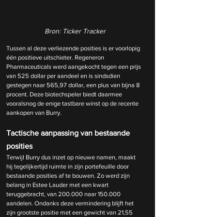
Bron: Ticker Tracker
Tussen al deze verliezende posities is er voorlopig 
één positieve uitschieter. Regeneron 
Pharmaceuticals werd aangekocht tegen een prijs 
van 525 dollar per aandeel en is sindsdien 
gestegen naar 565,97 dollar, een plus van bijna 8 
procent. Deze biotechspeler biedt daarmee 
vooralsnog de enige tastbare winst op de recente 
aankopen van Burry.
Tactische aanpassing van bestaande 
posities
Terwijl Burry dus inzet op nieuwe namen, maakt 
hij tegelijkertijd ruimte in zijn portefeuille door 
bestaande posities af te bouwen. Zo werd zijn 
belang in Estee Lauder met een kwart 
teruggebracht, van 200.000 naar 150.000 
aandelen. Ondanks deze vermindering blijft het 
zijn grootste positie met een gewicht van 21,55 