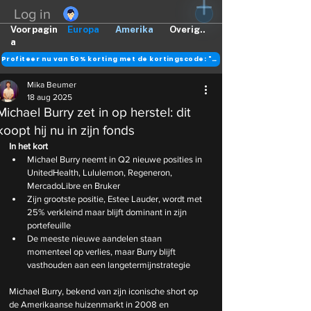
Log in
Voorpagin
Europa
Amerika
Overig..
a
Profiteer nu van 50% korting met de kortingscode: "DANK"
Mika Beumer
18 aug 2025
Michael Burry zet in op herstel: dit
koopt hij nu in zijn fonds
In het kort
Michael Burry neemt in Q2 nieuwe posities in 
UnitedHealth, Lululemon, Regeneron, 
MercadoLibre en Bruker
Zijn grootste positie, Estee Lauder, wordt met 
25% verkleind maar blijft dominant in zijn 
portefeuille
De meeste nieuwe aandelen staan 
momenteel op verlies, maar Burry blijft 
vasthouden aan een langetermijnstrategie
Michael Burry, bekend van zijn iconische short op 
de Amerikaanse huizenmarkt in 2008 en 