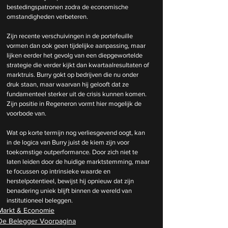
bestedingspatronen zodra de economische 
omstandigheden verbeteren.
Zijn recente verschuivingen in de portefeuille 
vormen dan ook geen tijdelijke aanpassing, maar 
lijken eerder het gevolg van een diepgewortelde 
strategie die verder kijkt dan kwartaalresultaten of 
marktruis. Burry gokt op bedrijven die nu onder 
druk staan, maar waarvan hij gelooft dat ze 
fundamenteel sterker uit de crisis kunnen komen. 
Zijn positie in Regeneron vormt hier mogelijk de 
voorbode van.
Wat op korte termijn nog verliesgevend oogt, kan 
in de logica van Burry juist de kiem zijn voor 
toekomstige outperformance. Door zich niet te 
laten leiden door de huidige marktstemming, maar 
te focussen op intrinsieke waarde en 
herstelpotentieel, bewijst hij opnieuw dat zijn 
benadering uniek blijft binnen de wereld van 
institutioneel beleggen.
Markt & Economie
De Belegger Voorpagina