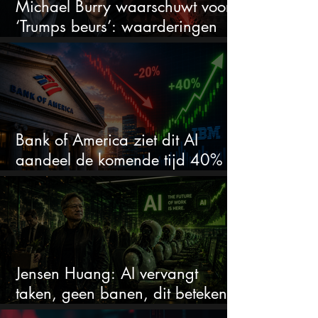
Michael Burry waarschuwt voor
‘Trumps beurs’: waarderingen
doen er niet meer toe
Bank of America ziet dit AI
aandeel de komende tijd 40%
stijgen na 20% daling
Jensen Huang: AI vervangt
taken, geen banen, dit betekent
het voor AI-aandelen