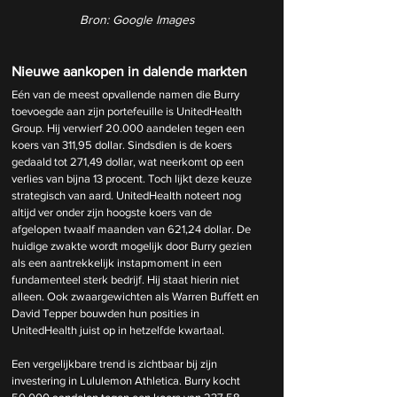
Bron: Google Images
Nieuwe aankopen in dalende markten
Eén van de meest opvallende namen die Burry 
toevoegde aan zijn portefeuille is UnitedHealth 
Group. Hij verwierf 20.000 aandelen tegen een 
koers van 311,95 dollar. Sindsdien is de koers 
gedaald tot 271,49 dollar, wat neerkomt op een 
verlies van bijna 13 procent. Toch lijkt deze keuze 
strategisch van aard. UnitedHealth noteert nog 
altijd ver onder zijn hoogste koers van de 
afgelopen twaalf maanden van 621,24 dollar. De 
huidige zwakte wordt mogelijk door Burry gezien 
als een aantrekkelijk instapmoment in een 
fundamenteel sterk bedrijf. Hij staat hierin niet 
alleen. Ook zwaargewichten als Warren Buffett en 
David Tepper bouwden hun posities in 
UnitedHealth juist op in hetzelfde kwartaal.
Een vergelijkbare trend is zichtbaar bij zijn 
investering in Lululemon Athletica. Burry kocht 