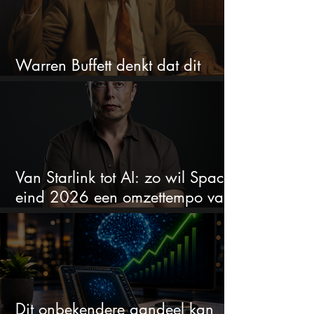
Warren Buffett denkt dat dit
aandeel nu spotgoedkoop is
Van Starlink tot AI: zo wil SpaceX
eind 2026 een omzettempo van
$100 miljard bereiken
Dit onbekendere aandeel kan