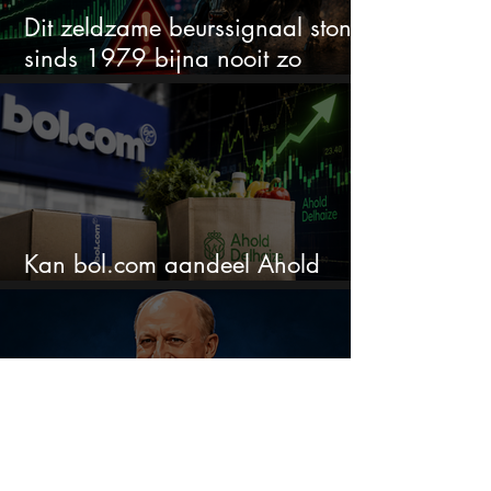
Dit zeldzame beurssignaal stond
sinds 1979 bijna nooit zo
extreem
Kan bol.com aandeel Ahold
nieuw leven inblazen?
Berkshire koopt voor $4,5
miljard eigen aandelen en dat