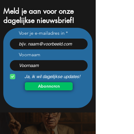
Meld je aan voor onze
dagelijkse nieuwsbrief!
Deepdive Disney: sterke
Deepdive Pfizer: 
Voer je e-mailadres in
cijfers, koers daalt –
Q2-cijfers marke
hebben beleggers het
keerpunt voor de
mis?
dividendtopper
Voornaam
Ja, ik wil dagelijkse updates!
Abonneren