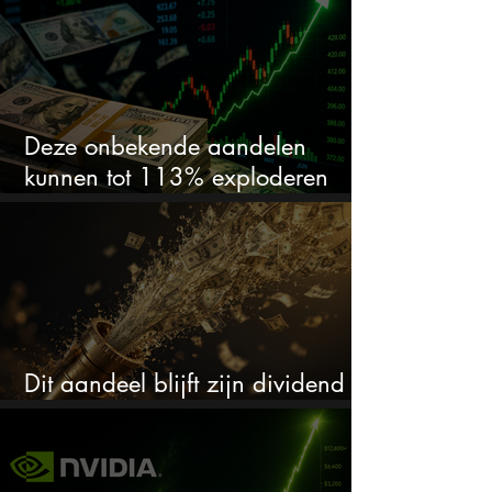
springlevend
Deze onbekende aandelen
kunnen tot 113% exploderen
(één springt eruit)
Dit aandeel blijft zijn dividend
verhogen, wat er ook gebeurt