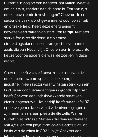
Buffett zijn oog op een aandeel laat vallen, weet je 
dat er iets bijzonders aan de hand is. Een van zijn 
meest opvallende investeringen? Chevron. In een 
sector die vaak wordt gekenmerkt door volatiliteit 
en onzekerheid, heeft deze energiegigant 
bewezen een baken van stabiliteit te zijn. Met een 
sterke focus op dividend, ambitieuze 
uitbreidingsplannen, en strategische overnames 
zoals die van Hess, blijft Chevron een interessante 
keuze voor beleggers die waarde zoeken in deze 
markt.
Chevron heeft zichzelf bewezen als een van de 
meest betrouwbare spelers in de energie-
industrie. In een sector waar winsten sterk kunnen 
fluctueren door veranderingen in grondstofprijzen, 
heeft Chevron een indrukwekkende staat van 
dienst opgebouwd. Het bedrijf heeft maar liefst 37 
opeenvolgende jaren van dividendverhogingen op 
zijn naam staan, een prestatie die zelfs Warren 
Buffett niet ontgaat. Met een dividendrendement 
van 4,5% en een payout-ratio van slechts 62% op 
basis van de winst in 2024, blijft Chevron een 
interessante keuze voor beleggers die op zoek zijn 