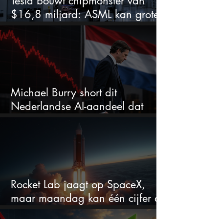
Tesla bouwt chipmonster van
$16,8 miljard: ASML kan grote
winnaar worden
Michael Burry short dit
Nederlandse AI-aandeel dat
maar liefst 684% groeit
Rocket Lab jaagt op SpaceX,
maar maandag kan één cijfer de
droom doorprikken?