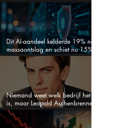
terwijl het bedrijf gewoon groeit
Dit AI-aandeel kelderde 19% na
massaontslag en schiet nu 15%
omhoog
Niemand weet welk bedrijf het
is, maar Leopold Aschenbrenner
zet er nu $500 miljoen op