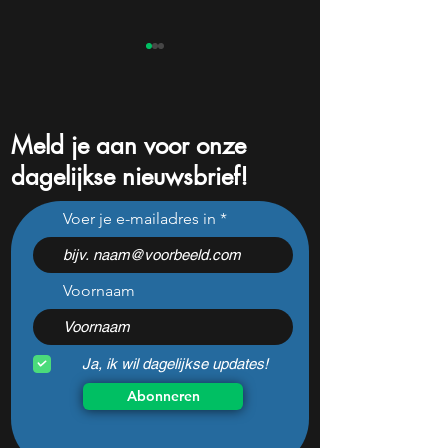
Meld je aan voor onze
dagelijkse nieuwsbrief!
Amazon pompt $220
De CEO van Palan
Voer je e-mailadres in
miljard in AI: dit aandeel
een opvallende ui
kan daar explosief van
over de beurs
profiteren
Voornaam
Ja, ik wil dagelijkse updates!
Abonneren