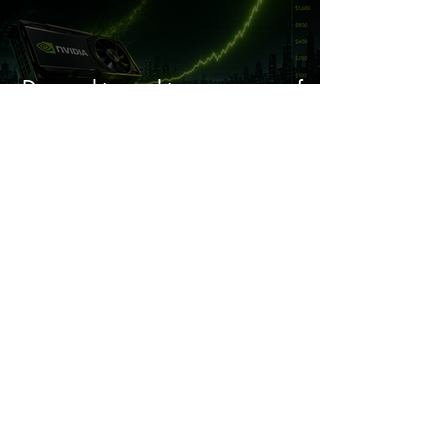
De markt maakt een enorme fout
bij Nvidia
Dit Nederlandse aandeel maakt
€922 miljoen cash: kan dit
dividendaandeel blijven
verhogen?