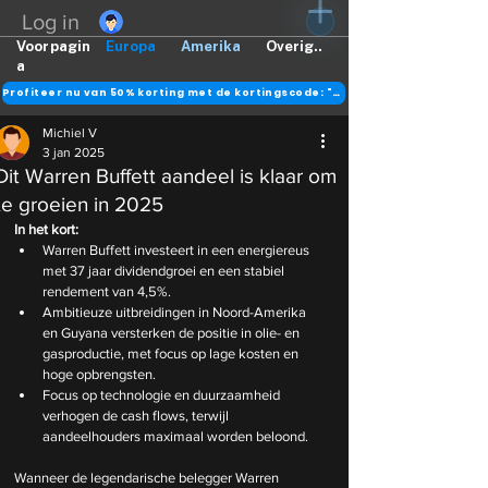
Log in
Voorpagin
Europa
Amerika
Overig..
a
Profiteer nu van 50% korting met de kortingscode: "DANK"
Michiel V
3 jan 2025
Dit Warren Buffett aandeel is klaar om
te groeien in 2025
In het kort:
Warren Buffett investeert in een energiereus 
met 37 jaar dividendgroei en een stabiel 
rendement van 4,5%.
Ambitieuze uitbreidingen in Noord-Amerika 
en Guyana versterken de positie in olie- en 
gasproductie, met focus op lage kosten en 
hoge opbrengsten.
Focus op technologie en duurzaamheid 
verhogen de cash flows, terwijl 
aandeelhouders maximaal worden beloond.
Wanneer de legendarische belegger Warren 