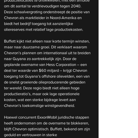
productielocaties te ontwikkelen, met een ambitie 
om dit aantal te verdrievoudigen tegen 2040. 
Deze schaalvergroting onderstreept de positie van 
Chevron als marktleider in Noord-Amerika en 
biedt het bedrijf toegang tot aanzienlijke 
oliereserves met relatief lage productiekosten.
Buffett kijkt niet alleen naar korte termijn winsten, 
maar naar duurzame groei. Dit verklaart waarom 
Chevron’s plannen om internationaal uit te breiden 
naar Guyana zo aantrekkelijk zijn. Door de 
geplande overname van Hess Corporation – een 
deal ter waarde van $60 miljard – krijgt Chevron 
toegang tot Guyana’s offshore olievelden, een van 
de snelst groeiende olieproducerende gebieden 
ter wereld. Deze regio biedt niet alleen hoge 
productieratio’s, maar ook lage operationele 
kosten, wat een sterke bijdrage levert aan 
Chevron’s toekomstige winstgevendheid.
Hoewel concurrent ExxonMobil juridische stappen 
heeft ondernomen om de overname te blokkeren, 
blijft Chevron optimistisch. Buffett, bekend om zijn 
geduld en vertrouwen in sterke 