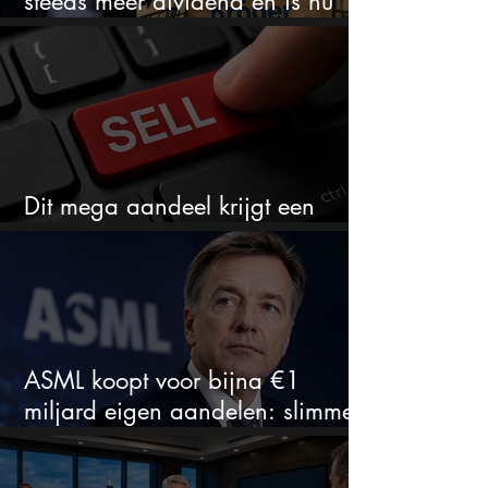
steeds meer dividend en is nu
goedkoop
Dit mega aandeel krijgt een
zeldzaam verkoopadvies
ASML koopt voor bijna €1
miljard eigen aandelen: slimme
zet of dure timing?