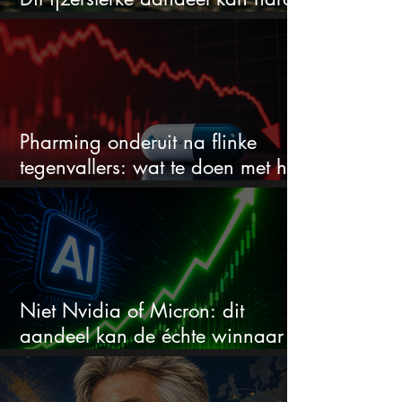
stijgen maar bijna niemand kijkt
Pharming onderuit na flinke
tegenvallers: wat te doen met het
aandeel?
Niet Nvidia of Micron: dit
aandeel kan de échte winnaar
van de AI-race worden