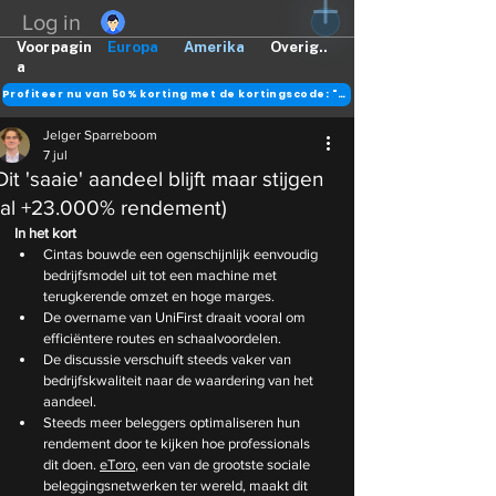
Log in
Voorpagin
Europa
Amerika
Overig..
a
Profiteer nu van 50% korting met de kortingscode: "DANK"
Jelger Sparreboom
7 jul
Dit 'saaie' aandeel blijft maar stijgen
(al +23.000% rendement)
In het kort
Cintas bouwde een ogenschijnlijk eenvoudig 
bedrijfsmodel uit tot een machine met 
terugkerende omzet en hoge marges.
De overname van UniFirst draait vooral om 
efficiëntere routes en schaalvoordelen.
De discussie verschuift steeds vaker van 
bedrijfskwaliteit naar de waardering van het 
aandeel.
Steeds meer beleggers optimaliseren hun 
rendement door te kijken hoe professionals 
dit doen. 
eToro
, een van de grootste sociale 
beleggingsnetwerken ter wereld, maakt dit 