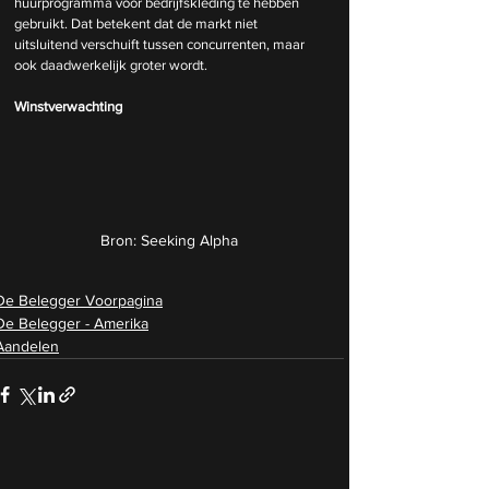
huurprogramma voor bedrijfskleding te hebben 
gebruikt. Dat betekent dat de markt niet 
uitsluitend verschuift tussen concurrenten, maar 
ook daadwerkelijk groter wordt.
Winstverwachting
Bron: Seeking Alpha
De Belegger Voorpagina
De Belegger - Amerika
Aandelen