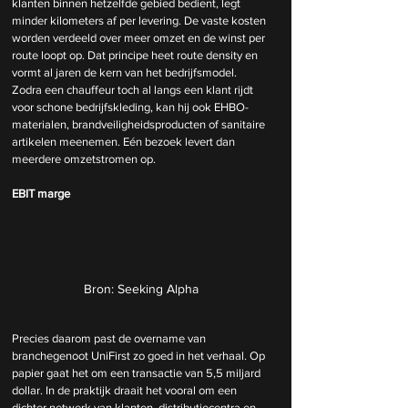
klanten binnen hetzelfde gebied bedient, legt 
minder kilometers af per levering. De vaste kosten 
worden verdeeld over meer omzet en de winst per 
route loopt op. Dat principe heet route density en 
vormt al jaren de kern van het bedrijfsmodel. 
Zodra een chauffeur toch al langs een klant rijdt 
voor schone bedrijfskleding, kan hij ook EHBO-
materialen, brandveiligheidsproducten of sanitaire 
artikelen meenemen. Eén bezoek levert dan 
meerdere omzetstromen op.
EBIT marge
Bron: Seeking Alpha
Precies daarom past de overname van 
branchegenoot UniFirst zo goed in het verhaal. Op 
papier gaat het om een transactie van 5,5 miljard 
dollar. In de praktijk draait het vooral om een 
dichter netwerk van klanten, distributiecentra en 