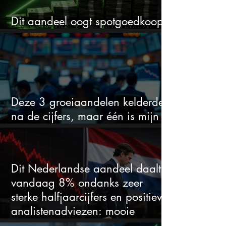
Dit aandeel oogt spotgoedkoop
voor hoeveel het kan stijgen
Deze 3 groeiaandelen kelderden
na de cijfers, maar één is mijn
duidelijke favoriet
Dit Nederlandse aandeel daalt
vandaag 8% ondanks zeer
sterke halfjaarcijfers en positieve
analistenadviezen: mooie
koopkans?