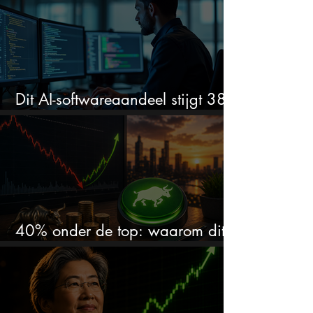
Dit AI-softwareaandeel stijgt 38%
en zet de SaaS-crash op zijn kop
40% onder de top: waarom dit
aandeel weer interessant wordt