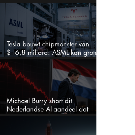
koerspotentieel
Tesla bouwt chipmonster van
$16,8 miljard: ASML kan grote
winnaar worden
Michael Burry short dit
Nederlandse AI-aandeel dat
maar liefst 684% groeit