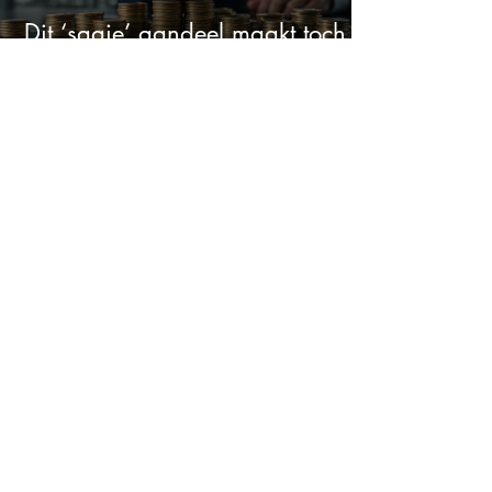
Dit ‘saaie’ aandeel maakt toch
bizar veel winst
Beleggers dumpen dit
chipaandeel maar Wall Street
ziet een zeldzame koopkans
Na een koersdaling van -47%
lijkt dit ijzersterke aandeel
aantrekkelijker dan ooit