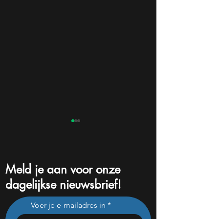
Meld je aan voor onze
dagelijkse nieuwsbrief!
Dit AI-softwareaandeel
40% onder de to
Voer je e-mailadres in
stijgt 38% en zet de SaaS-
dit aandeel weer
crash op zijn kop
interessant wordt