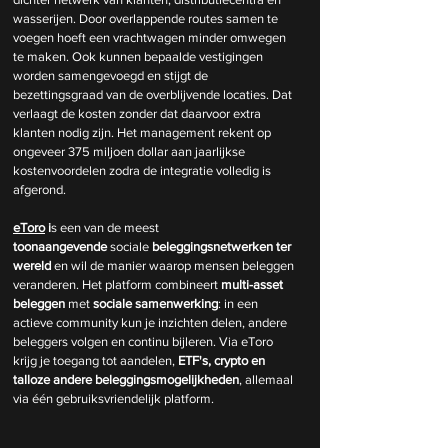
wasserijen. Door overlappende routes samen te 
voegen hoeft een vrachtwagen minder omwegen 
te maken. Ook kunnen bepaalde vestigingen 
worden samengevoegd en stijgt de 
bezettingsgraad van de overblijvende locaties. Dat 
verlaagt de kosten zonder dat daarvoor extra 
klanten nodig zijn. Het management rekent op 
ongeveer 375 miljoen dollar aan jaarlijkse 
kostenvoordelen zodra de integratie volledig is 
afgerond.
eToro
 i
s een van de meest 
toonaangevende
 sociale 
beleggingsnetwerken
ter 
wereld 
en wil de manier waarop mensen beleggen 
veranderen. Het platform combineert
 multi-asset 
beleggen 
met 
sociale samenwerking
: in een 
actieve community kun je inzichten delen, andere 
beleggers volgen en continu bijleren. Via eToro 
krijg je toegang tot aandelen,
 ETF's, crypto en 
talloze andere beleggingsmogelijkheden
, allemaal 
via één gebruiksvriendelijk platform.