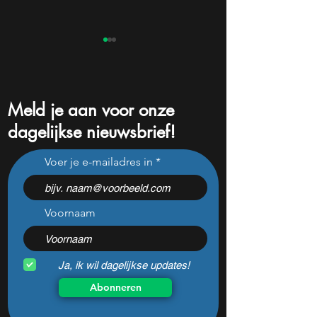
Meld je aan voor onze
dagelijkse nieuwsbrief!
Dit Europese
Dit zijn de groots
Voer je e-mailadres in
defensiebedrijf stijgt hard
winnaars en verli
nadat het dit jaar 46%
de kwartaalcijfers
daalde: mooie koopkans?
springen eruit)
Voornaam
Ja, ik wil dagelijkse updates!
Abonneren