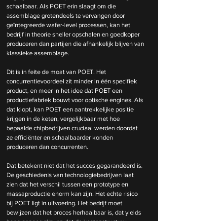
schaalbaar. Als POET erin slaagt om die 
assemblage grotendeels te vervangen door 
geïntegreerde wafer-level processen, kan het 
bedrijf in theorie sneller opschalen en goedkoper 
produceren dan partijen die afhankelijk blijven van 
klassieke assemblage.
Dit is in feite de moat van POET. Het 
concurrentievoordeel zit minder in één specifiek 
product, en meer in het idee dat POET een 
productiefabriek bouwt voor optische engines. Als 
dat klopt, kan POET een aantrekkelijke positie 
krijgen in de keten, vergelijkbaar met hoe 
bepaalde chipbedrijven cruciaal werden doordat 
ze efficiënter en schaalbaarder konden 
produceren dan concurrenten.
Dat betekent niet dat het succes gegarandeerd is. 
De geschiedenis van technologiebedrijven laat 
zien dat het verschil tussen een prototype en 
massaproductie enorm kan zijn. Het echte risico 
bij POET ligt in uitvoering. Het bedrijf moet 
bewijzen dat het proces herhaalbaar is, dat yields 