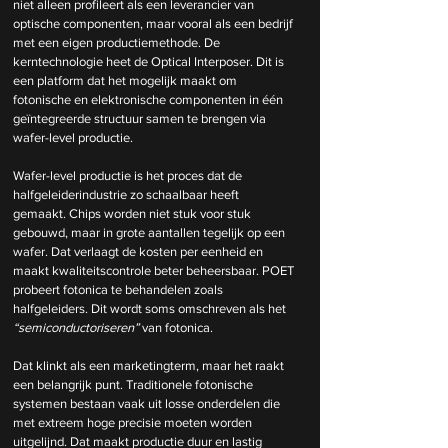
niet alleen profileert als een leverancier van 
optische componenten, maar vooral als een bedrijf 
met een eigen productiemethode. De 
kerntechnologie heet de Optical Interposer. Dit is 
een platform dat het mogelijk maakt om 
fotonische en elektronische componenten in één 
geïntegreerde structuur samen te brengen via 
wafer-level productie.
Wafer-level productie is het proces dat de 
halfgeleiderindustrie zo schaalbaar heeft 
gemaakt. Chips worden niet stuk voor stuk 
gebouwd, maar in grote aantallen tegelijk op een 
wafer. Dat verlaagt de kosten per eenheid en 
maakt kwaliteitscontrole beter beheersbaar. POET 
probeert fotonica te behandelen zoals 
halfgeleiders. Dit wordt soms omschreven als het 
“semiconductoriseren”
 van fotonica.
Dat klinkt als een marketingterm, maar het raakt 
een belangrijk punt. Traditionele fotonische 
systemen bestaan vaak uit losse onderdelen die 
met extreem hoge precisie moeten worden 
uitgelijnd. Dat maakt productie duur en lastig 