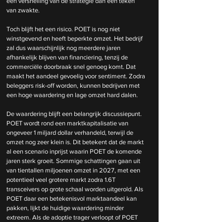
een versnelling van de strategie dan een teken 
van zwakte.
Toch blijft het een risico. POET is nog niet 
winstgevend en heeft beperkte omzet. Het bedrijf 
zal dus waarschijnlijk nog meerdere jaren 
afhankelijk blijven van financiering, tenzij de 
commerciële doorbraak snel genoeg komt. Dat 
maakt het aandeel gevoelig voor sentiment. Zodra 
beleggers risk-off worden, kunnen bedrijven met 
een hoge waardering en lage omzet hard dalen.
De waardering blijft een belangrijk discussiepunt. 
POET wordt rond een marktkapitalisatie van 
ongeveer 1 miljard dollar verhandeld, terwijl de 
omzet nog zeer klein is. Dit betekent dat de markt 
al een scenario inprijst waarin POET de komende 
jaren sterk groeit. Sommige schattingen gaan uit 
van tientallen miljoenen omzet in 2027, met een 
potentieel veel grotere markt zodra 1.6T 
transceivers op grote schaal worden uitgerold. Als 
POET daar een betekenisvol marktaandeel kan 
pakken, lijkt de huidige waardering minder 
extreem. Als de adoptie trager verloopt of POET 