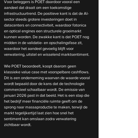
Voor beleggers is POET daardoor vooral een 
aandeel dat draait om een toekomstige 
infrastructuurtrend. De positieve kant is dat de AI-
sector steeds grotere investeringen doet in 
datacenters en connectiviteit, waardoor fotonica 
en optical engines een structurele groeimarkt 
kunnen worden. De zwakke kant is dat POET nog 
midden in de validatie- en opschalingsfase zit, 
waardoor het aandeel gevoelig blijft voor 
verwatering, uitstel en wisselend marktsentiment.
Wie POET beoordeelt, koopt daarom geen 
klassieke value case met voorspelbare cashflows. 
Dit is een onderneming waarvan de waarde vooral 
wordt bepaald door de kans dat de technologie 
commercieel schaalbaar wordt. De emissie van 
januari 2026 past in dat beeld. Het is een stap die 
het bedrijf meer financiële ruimte geeft om de 
sprong naar massaproductie te maken, terwijl de 
markt tegelijkertijd laat zien hoe snel het 
sentiment kan omslaan zodra verwatering 
zichtbaar wordt.