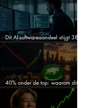
Dit AI-softwareaandeel stijgt 38%
en zet de SaaS-crash op zijn kop
40% onder de top: waarom dit
aandeel weer interessant wordt