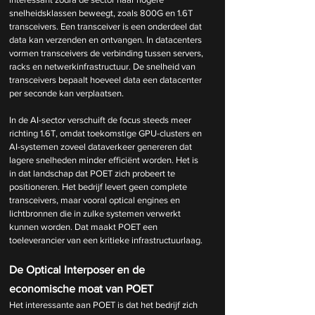
snelheidsklassen beweegt, zoals 800G en 1.6T 
transceivers. Een transceiver is een onderdeel dat 
data kan verzenden en ontvangen. In datacenters 
vormen transceivers de verbinding tussen servers, 
racks en netwerkinfrastructuur. De snelheid van 
transceivers bepaalt hoeveel data een datacenter 
per seconde kan verplaatsen.
In de AI-sector verschuift de focus steeds meer 
richting 1.6T, omdat toekomstige GPU-clusters en 
AI-systemen zoveel dataverkeer genereren dat 
lagere snelheden minder efficiënt worden. Het is 
in dat landschap dat POET zich probeert te 
positioneren. Het bedrijf levert geen complete 
transceivers, maar vooral optical engines en 
lichtbronnen die in zulke systemen verwerkt 
kunnen worden. Dat maakt POET een 
toeleverancier van een kritieke infrastructuurlaag.
De Optical Interposer en de 
economische moat van POET
Het interessante aan POET is dat het bedrijf zich 