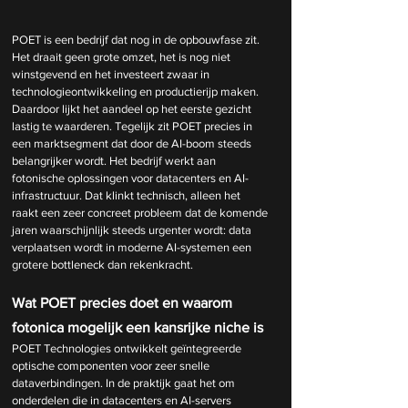
POET is een bedrijf dat nog in de opbouwfase zit. 
Het draait geen grote omzet, het is nog niet 
winstgevend en het investeert zwaar in 
technologieontwikkeling en productierijp maken. 
Daardoor lijkt het aandeel op het eerste gezicht 
lastig te waarderen. Tegelijk zit POET precies in 
een marktsegment dat door de AI-boom steeds 
belangrijker wordt. Het bedrijf werkt aan 
fotonische oplossingen voor datacenters en AI-
infrastructuur. Dat klinkt technisch, alleen het 
raakt een zeer concreet probleem dat de komende 
jaren waarschijnlijk steeds urgenter wordt: data 
verplaatsen wordt in moderne AI-systemen een 
grotere bottleneck dan rekenkracht.
Wat POET precies doet en waarom 
fotonica mogelijk een kansrijke niche is
POET Technologies ontwikkelt geïntegreerde 
optische componenten voor zeer snelle 
dataverbindingen. In de praktijk gaat het om 
onderdelen die in datacenters en AI-servers 