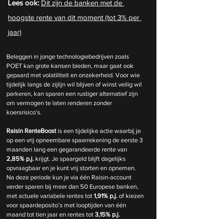
Lees ook: 
Dit zijn de banken met de 
hoogste rente van dit moment (tot 3% per 
jaar)
Beleggen in jonge technologiebedrijven zoals 
POET kan grote kansen bieden, maar gaat ook 
gepaard met volatiliteit en onzekerheid. Voor wie 
tijdelijk langs de zijlijn wil blijven of winst veilig wil 
parkeren, kan sparen een rustiger alternatief zijn 
om vermogen te laten renderen zonder 
koersrisico’s.
Raisin RenteBoost
 is een tijdelijke actie waarbij je 
op een vrij opneembare spaarrekening de eerste 3 
maanden lang een gegarandeerde rente van 
2,85% p.j.
 krijgt. Je spaargeld blijft dagelijks 
opvraagbaar en je kunt vrij storten en opnemen. 
Na deze periode kun je via één Raisin-account 
verder sparen bij meer dan 50 Europese banken, 
met actuele variabele rentes tot 
1,91% p.j.
 of kiezen 
voor spaardeposito’s met looptijden van één 
maand tot tien jaar en rentes tot 
3,15% p.j.