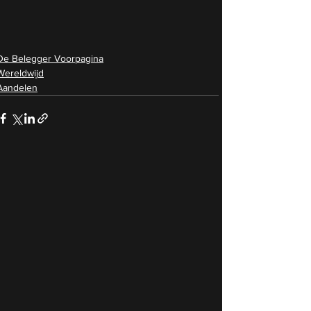
De Belegger Voorpagina
Wereldwijd
Aandelen