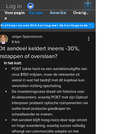
Log in
Voorpagin
Europa
Amerika
Overig..
a
Profiteer nu van 50% korting met de kortingscode: "DANK"
Jelger Sparreboom
8 feb
Dit aandeel keldert ineens -30%,
instappen of overslaan?
In het kort:
POET zakte hard na een aandelenuitgifte van 
circa $150 miljoen, maar de relevantie zit 
vooral in wat het bedrijf met dit kapitaal kan 
versnellen richting opschaling.
De investeringscase draait om fotonica voor 
AI-datacenters, waarbij POET met zijn Optical 
Interposer probeert optische componenten via 
wafer-level productie goedkoper en 
schaalbaarder te maken.
Het aandeel blijft hoog-risico door lage omzet 
en hoge waardering, waarbij succes volledig 
afhangt van commerciële adoptie en het 