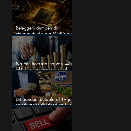
bizar veel winst
Beleggers dumpen dit
chipaandeel maar Wall Street
ziet een zeldzame koopkans
Na een koersdaling van -47%
lijkt dit ijzersterke aandeel
aantrekkelijker dan ooit
Dit aandeel betaald al 19 jaar
steeds meer dividend en is nu
goedkoop