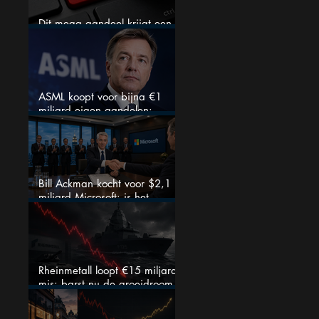
Dit mega aandeel krijgt een
zeldzaam verkoopadvies
ASML koopt voor bijna €1
miljard eigen aandelen:
slimme zet of dure timing?
Bill Ackman kocht voor $2,1
miljard Microsoft: is het
aandeel na de koerssprong
nog aantrekkelijk?
Rheinmetall loopt €15 miljard
mis: barst nu de groeidroom
van het defensiebedrijf?