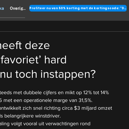
Profiteer nu van 50% korting met de kortingscode: "DANK"
ka
Overig..
heeft deze
favoriet’ hard
, nu toch instappen?
steeds met dubbele cijfers en mikt op 12% tot 14% 
6 met een operationele marge van 31,5%.
ntwikkelt zich snel richting circa $3 miljard omzet 
 belangrijkere winstdriver.
ling volgt vooral uit verwachtingen rond 