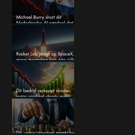
Michael Burry short dit
Nederlandse AI-aandeel dat
maar liefst 684% groeit
Rocket Lab jaagt op SpaceX,
maar maandag kan één cijfer
de droom doorprikken?
Dit bedrijf verkoopt minder,
maar verdient steeds meer —
hoe lang kan dit sprookje
doorgaan?
Dit ‘saaie’ aandeel maakt toch