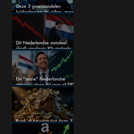
Deze 3 groeiaandelen
kelderden na de cijfers, maar
één is mijn duidelijke favoriet
Dit Nederlandse aandeel
daalt vandaag 8% ondanks
zeer sterke halfjaarcijfers en
positieve analistenadviezen:
mooie koopkans?
Dit "saaie" Nederlandse
aandeel steeg dit jaar al 58%
en wordt volgens analisten
onderschat
Bank of America tipt deze 3
chipaandelen