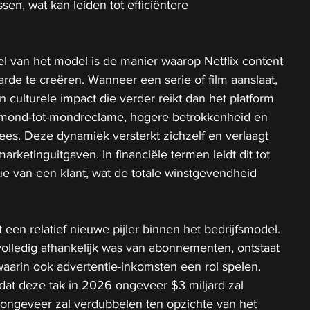
en, wat kan leiden tot efficiëntere 
l van het model is de manier waarop Netflix content 
rde te creëren. Wanneer een serie of film aanslaat, 
 culturele impact die verder reikt dan het platform 
 in mond-tot-mondreclame, hogere betrokkenheid en 
ees. Deze dynamiek versterkt zichzelf en verlaagt 
arketinguitgaven. In financiële termen leidt dit tot 
ue van een klant, wat de totale winstgevendheid 
een relatief nieuwe pijler binnen het bedrijfsmodel. 
 volledig afhankelijk was van abonnementen, ontstaat 
aarin ook advertentie-inkomsten een rol spelen. 
t deze tak in 2026 ongeveer $3 miljard zal 
ngeveer zal verdubbelen ten opzichte van het 