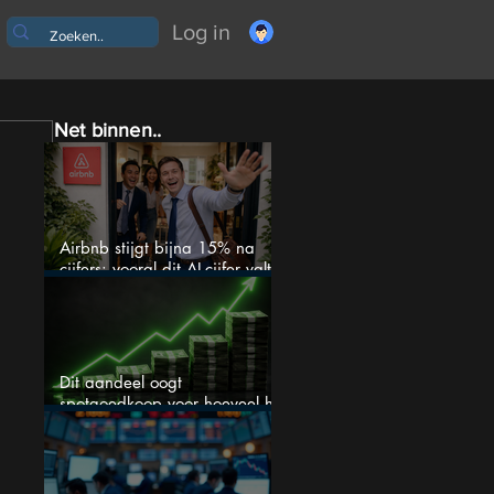
Log in
Net binnen..
Airbnb stijgt bijna 15% na
cijfers: vooral dit AI-cijfer valt
op
Dit aandeel oogt
spotgoedkoop voor hoeveel het
kan stijgen