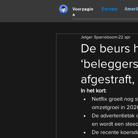
Europa
Ameri
Voorpagin
a
Jelger Sparreboom
22 apr
De beurs 
‘beleggers
afgestraft
In het kort:
Netflix groeit nog 
omzetgroei in 202
De advertentietak o
en wordt een steeds
De recente koersda