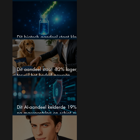
Nederlandse aandeel — maar
is het al te laat om in te
stappen?
Dit biotech aandeel staat klaar
voor een flinke rally
Dit aandeel staat -82% lager,
terwijl het bedrijf gewoon
groeit
Dit AI-aandeel kelderde 19%
na massaontslag en schiet nu
15% omhoog