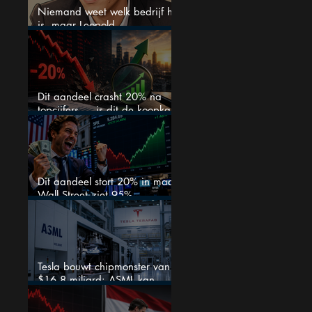
Niemand weet welk bedrijf het
is, maar Leopold
Aschenbrenner zet er nu $500
miljoen op
Dit aandeel crasht 20% na
topcijfers — is dit de koopkans
waar beleggers op wachtten?
Dit aandeel stort 20% in maar
Wall Street ziet 95%
koerspotentieel
Tesla bouwt chipmonster van
$16,8 miljard: ASML kan
grote winnaar worden