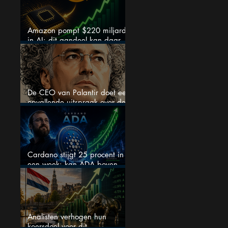
Amazon pompt $220 miljard
in AI: dit aandeel kan daar
explosief van profiteren
De CEO van Palantir doet een
opvallende uitspraak over de
beurs
Cardano stijgt 25 procent in
een week: kan ADA boven
$0,20 blijven?
Analisten verhogen hun
koersdoel voor dit