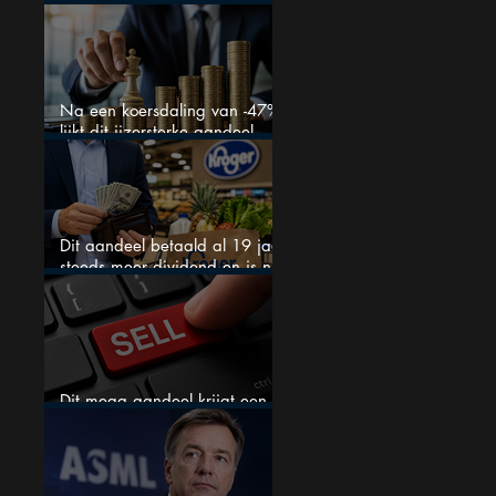
ziet een zeldzame koopkans
Na een koersdaling van -47%
lijkt dit ijzersterke aandeel
aantrekkelijker dan ooit
Dit aandeel betaald al 19 jaar
steeds meer dividend en is nu
goedkoop
Dit mega aandeel krijgt een
zeldzaam verkoopadvies