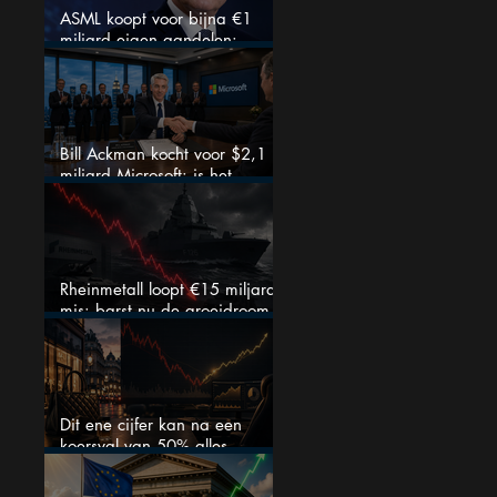
ASML koopt voor bijna €1
miljard eigen aandelen:
slimme zet of dure timing?
Bill Ackman kocht voor $2,1
miljard Microsoft: is het
aandeel na de koerssprong
nog aantrekkelijk?
Rheinmetall loopt €15 miljard
mis: barst nu de groeidroom
van het defensiebedrijf?
Dit ene cijfer kan na een
koersval van 50% alles
veranderen