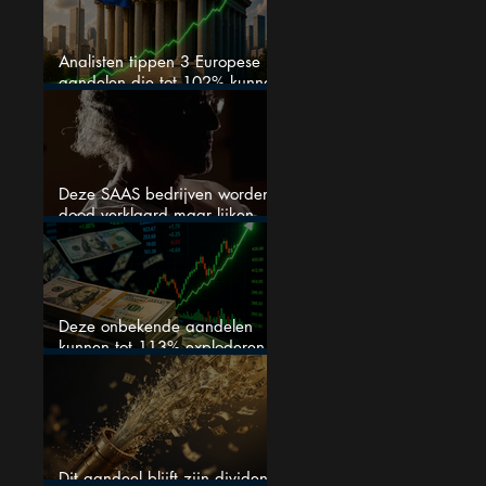
Analisten tippen 3 Europese
aandelen die tot 102% kunnen
stijgen
Deze SAAS bedrijven worden
dood verklaard maar lijken
springlevend
Deze onbekende aandelen
kunnen tot 113% exploderen
(één springt eruit)
Dit aandeel blijft zijn dividend