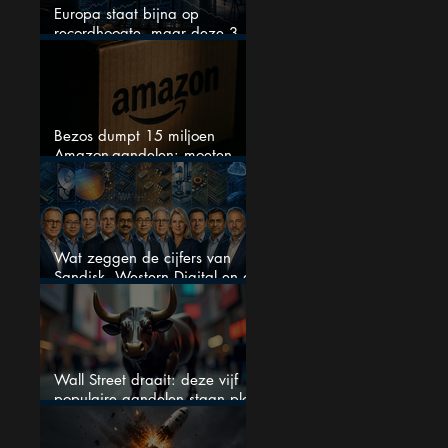
Europa staat bijna op
recordhoogte, maar deze 3
sectoren vallen nu op
Bezos dumpt 15 miljoen
Amazon-aandelen: moeten
beleggers zich zorgen maken?
Wat zeggen de cijfers van
Sandisk, Western Digital en de
AI-Infrastructuur aandelen mij
werkelijk
Wall Street draait: deze vijf
populaire aandelen staan plots
onder spanning