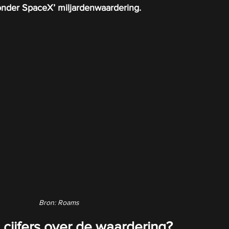
 onder SpaceX’ miljardenwaardering.
Bron: Roams
cijfers over de waardering?