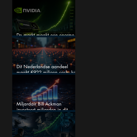
verhogen, wat er ook gebeurt
De markt maakt een enorme
fout bij Nvidia
Dit Nederlandse aandeel
maakt €922 miljoen cash: kan
dit dividendaandeel blijven
verhogen?
Miljardair Bill Ackman
investeert miljarden in dit
techaandeel