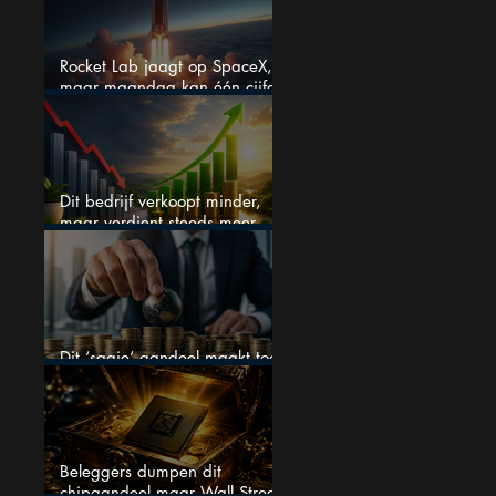
Rocket Lab jaagt op SpaceX,
maar maandag kan één cijfer
de droom doorprikken?
Dit bedrijf verkoopt minder,
maar verdient steeds meer —
hoe lang kan dit sprookje
doorgaan?
Dit ‘saaie’ aandeel maakt toch
bizar veel winst
Beleggers dumpen dit
chipaandeel maar Wall Street