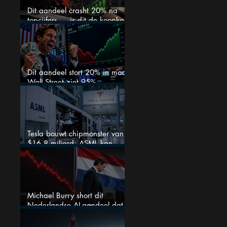
Dit aandeel crasht 20% na
topcijfers — is dit de koopkans
waar beleggers op wachtten?
Dit aandeel stort 20% in maar
Wall Street ziet 95%
koerspotentieel
Tesla bouwt chipmonster van
$16,8 miljard: ASML kan
grote winnaar worden
Michael Burry short dit
Nederlandse AI-aandeel dat
maar liefst 684% groeit