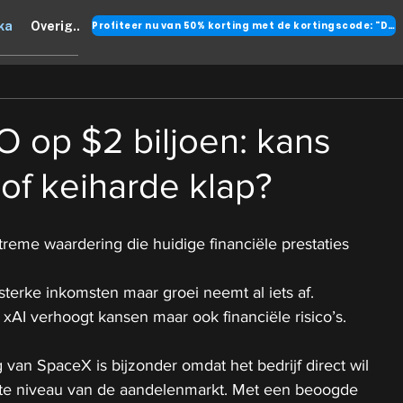
Profiteer nu van 50% korting met de kortingscode: "DANK"
ka
Overig..
 op $2 biljoen: kans
of keiharde klap?
reme waardering die huidige financiële prestaties 
 sterke inkomsten maar groei neemt al iets af.
xAI verhoogt kansen maar ook financiële risico’s.
an SpaceX is bijzonder omdat het bedrijf direct wil 
te niveau van de aandelenmarkt. Met een beoogde 