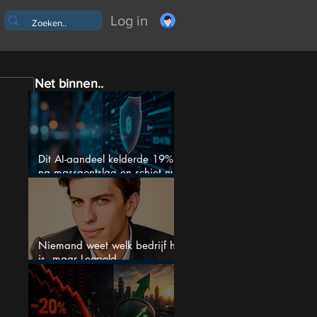
Log in
Net binnen..
Dit AI-aandeel kelderde 19%
na massaontslag en schiet nu
15% omhoog
Niemand weet welk bedrijf het
is, maar Leopold
Aschenbrenner zet er nu $500
miljoen op