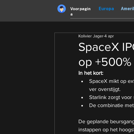
Europa
Ameri
Voorpagin
a
Kolivier Jager
4 apr
SpaceX IPO
op +500% 
In het kort:
SpaceX mikt op ext
ver overstijgt.
Starlink zorgt voor
De
 combinatie met 
De geplande beursgang v
instappen op het hoogs