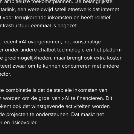
en ambitieuze toekomstplannen. De belangrijkste 
arlink, een wereldwijd satellietnetwerk dat internet 
gt voor terugkerende inkomsten en heeft relatief 
nfrastructuur eenmaal is opgezet.
 recent xAI overgenomen, het kunstmatige 
hter onder andere chatbot technologie en het platform 
de groeimogelijkheden, maar brengt ook extra kosten 
steert zwaar om te kunnen concurreren met andere 
ector.
e combinatie is dat de stabiele inkomsten van 
n worden om de groei van xAI te financieren. Dit 
tekent ook dat winstgevende activiteiten worden 
de projecten te ondersteunen. Dat maakt het 
 en risicovoller.