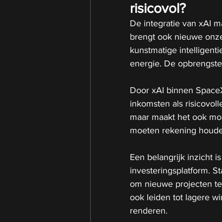
risicovol?
De integratie van xAI m
brengt ook nieuwe onz
kunstmatige intelligenti
energie. De opbrengsten
Door xAI binnen SpaceX 
inkomsten als risicovoll
maar maakt het ook moei
moeten rekening houden
Een belangrijk inzicht i
investeringsplatform. St
om nieuwe projecten te 
ook leiden tot lagere w
renderen.