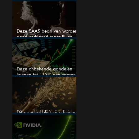
stijgen
Deze SAAS bedrijven worden
dood verklaard maar lijken
springlevend
Deze onbekende aandelen
kunnen tot 113% exploderen
(één springt eruit)
Dit aandeel blijft zijn dividend
verhogen, wat er ook gebeurt