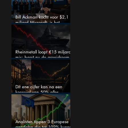
Bill Ackman kocht voor $2,1
miljard Microsoft: is het
aandeel na de koerssprong
nog aantrekkelijk?
Rheinmetall loopt €15 miljard
mis: barst nu de groeidroom
van het defensiebedrijf?
Dit ene cijfer kan na een
koersval van 50% alles
veranderen
Analisten tippen 3 Europese
aandelen die tot 102% kunnen