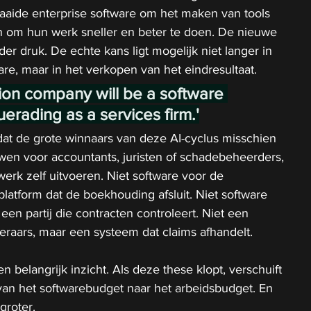
aaide enterprise software om het maken van tools 
n om hun werk sneller en beter te doen. De nieuwe 
nder druk. De echte kans ligt mogelijk niet langer in 
re, maar in het verkopen van het eindresultaat.
llion company will be a software 
rading as a services firm.'
at de grote winnaars van deze AI-cyclus misschien 
n voor accountants, juristen of schadebeheerders, 
werk zelf uitvoeren. Niet software voor de 
atform dat de boekhouding afsluit. Niet software 
en partij die contracten controleert. Niet een 
eraars, maar een systeem dat claims afhandelt.
n belangrijk inzicht. Als deze these klopt, verschuift 
van het softwarebudget naar het arbeidsbudget. En 
groter.