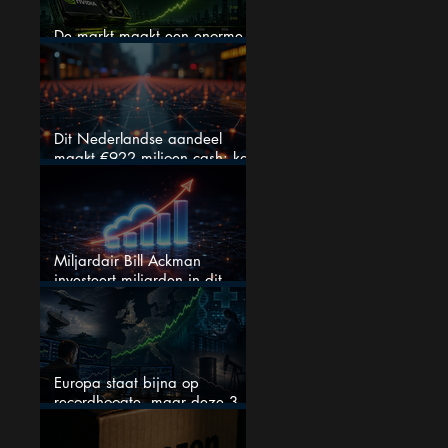
De markt maakt een enorme
fout bij Nvidia
Dit Nederlandse aandeel
maakt €922 miljoen cash: kan
dit dividendaandeel blijven
verhogen?
Miljardair Bill Ackman
investeert miljarden in dit
techaandeel
Europa staat bijna op
recordhoogte, maar deze 3
sectoren vallen nu op