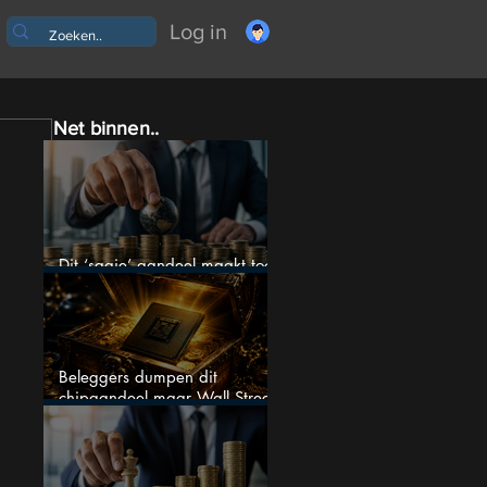
Log in
Net binnen..
Dit ‘saaie’ aandeel maakt toch
bizar veel winst
Beleggers dumpen dit
chipaandeel maar Wall Street
ziet een zeldzame koopkans