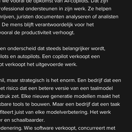
 we vooral de opkomst van AI-copilots. Dat zijn 
ofessional ondersteunen in zijn werk. Ze helpen 
ijven, juristen documenten analyseren of analisten 
 De mens blijft verantwoordelijk voor het 
 vooral de productiviteit verhoogt.
n onderscheid dat steeds belangrijker wordt, 
lots en autopilots. Een copilot verkoopt een 
ot verkoopt het uitgevoerde werk.
hil, maar strategisch is het enorm. Een bedrijf dat een 
het risico dat een betere versie van een taalmodel 
 druk zet. Elke nieuwe generatie modellen maakt het 
kbare tools te bouwen. Maar een bedrijf dat een taak 
fiteert juist van elke modelverbetering. Het werk 
r en schaalbaarder.
edenering. Wie software verkoopt, concurreert met 