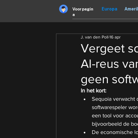
Europa
Ameri
Voorpagin
a
J. van den Poll
16 apr
Vergeet s
AI-reus va
geen soft
In het kort:
Sequoia verwacht d
softwarespeler word
een tool voor accou
bijvoorbeeld de boe
De economische logi