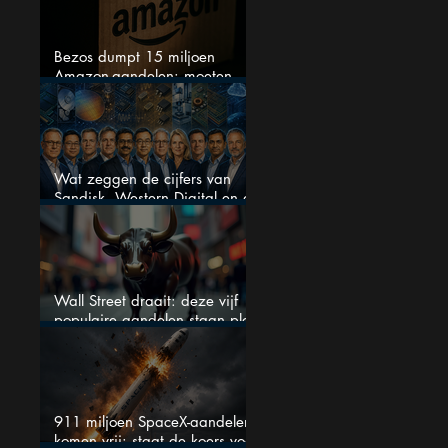
Bezos dumpt 15 miljoen
Amazon-aandelen: moeten
beleggers zich zorgen maken?
Wat zeggen de cijfers van
Sandisk, Western Digital en de
AI-Infrastructuur aandelen mij
werkelijk
Wall Street draait: deze vijf
populaire aandelen staan plots
onder spanning
911 miljoen SpaceX-aandelen
komen vrij: staat de koers voor