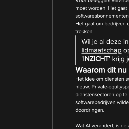
Voor beleggers verande
moet worden. Het gaat 
softwareabonnementen o
Het gaat om bedrijven d
trekken.
Wil je al deze 
lidmaatschap
 o
'
INZICHT'
 krijg j
Waarom dit nu 
Het idee om diensten sc
nieuw. Private-equitysp
dienstensectoren op te 
softwarebedrijven wilden
doordringen.
Wat AI verandert, is de