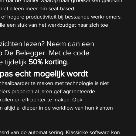
rt dat de manier waarop naar groeikansen gekeken 
niet alleen meer om seat-based 
f hogere productiviteit bij bestaande werknemers. 
ie een stuk van het werkbudget naar zich toe 
inzichten lezen? Neem dan een 
p De Belegger. Met de code 
e tijdelijk 
50% korting
.
pas echt mogelijk wordt
haalbaarder te maken met technologie is niet 
elers proberen al jaren gefragmenteerde 
rollen en efficiënter te maken. Ook 
 altijd al dieper in de workflow van hun klanten 
 aard van de automatisering. Klassieke software kon 