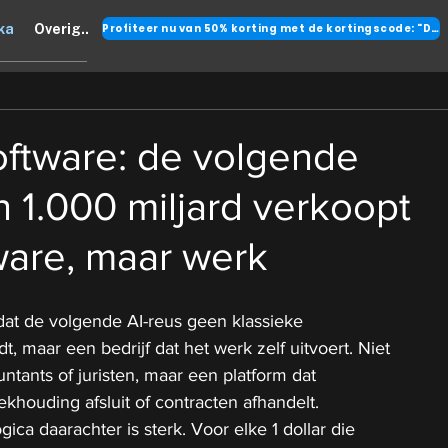
Profiteer nu van 50% korting met de kortingscode: "DANK"
ka
Overig..
oftware: de volgende
n 1.000 miljard verkoopt
ware, maar werk
at de volgende AI-reus geen klassieke 
t, maar een bedrijf dat het werk zelf uitvoert. Niet 
ntants of juristen, maar een platform dat 
khouding afsluit of contracten afhandelt.
ca daarachter is sterk. Voor elke 1 dollar die 