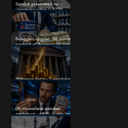
Sandisk presenteert nu
ijzersterke cijfers (+372%
omzetgroei), toch zakt het
aandeel weg
Beleggers opgelet: Dit aandeel
rendeert al decennia en moet
op je watchlist staan!
JPMorgan tipt nu 2 aandelen
voor augustus
Dit innovatieve aandeel
explodeert +680% in één jaar
en blijft maar stijgen