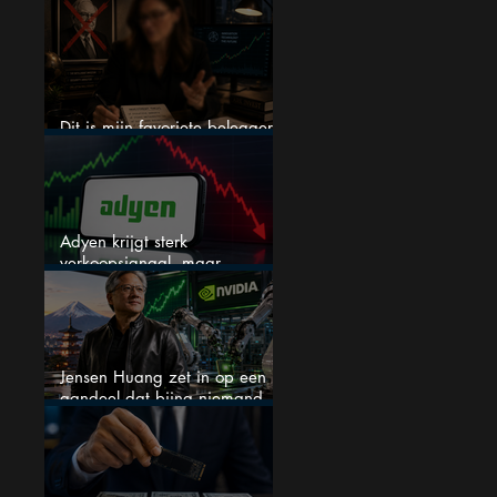
een nieuwe crash?
Dit is mijn favoriete belegger…
en het is niet Warren Buffett
Adyen krijgt sterk
verkoopsignaal, maar
analisten zien juist een
koopkans
Jensen Huang zet in op een
aandeel dat bijna niemand
kent