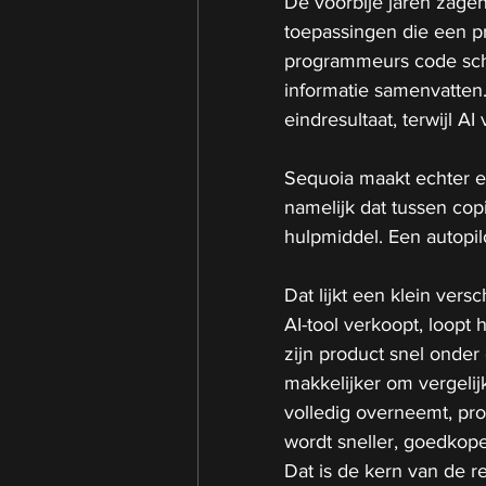
De voorbije jaren zagen
toepassingen die een pr
programmeurs code schr
informatie samenvatten.
eindresultaat, terwijl AI
Sequoia maakt echter ee
namelijk dat tussen copi
hulpmiddel. Een autopil
Dat lijkt een klein versc
AI-tool verkoopt, loopt 
zijn product snel onder
makkelijker om vergelij
volledig overneemt, pro
wordt sneller, goedkope
Dat is de kern van de r