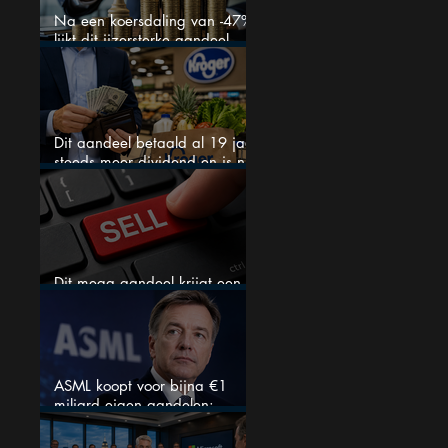
Na een koersdaling van -47%
lijkt dit ijzersterke aandeel
aantrekkelijker dan ooit
Dit aandeel betaald al 19 jaar
steeds meer dividend en is nu
goedkoop
Dit mega aandeel krijgt een
zeldzaam verkoopadvies
ASML koopt voor bijna €1
miljard eigen aandelen:
slimme zet of dure timing?