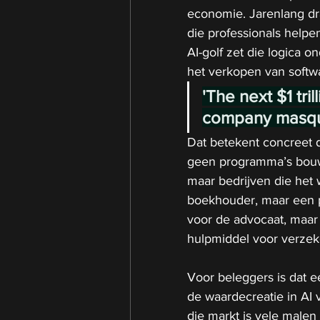
economie. Jarenlang dr
die professionals helpe
AI-golf zet die logica o
het verkopen van softwa
'The next $1 tri
company masque
Dat betekent concreet d
geen programma’s bouwe
maar bedrijven die het 
boekhouder, maar een pl
voor de advocaat, maar e
hulpmiddel voor verzek
Voor beleggers is dat ee
de waardecreatie in AI 
die markt is vele malen 