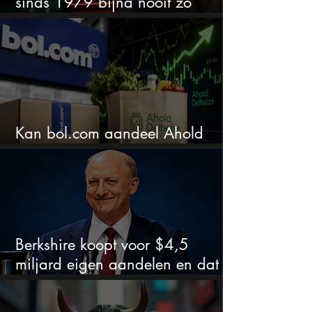
sinds 1979 bijna nooit zo
extreem
Kan bol.com aandeel Ahold
nieuw leven inblazen?
Berkshire koopt voor $4,5
miljard eigen aandelen en dat
zegt veel over de waardering