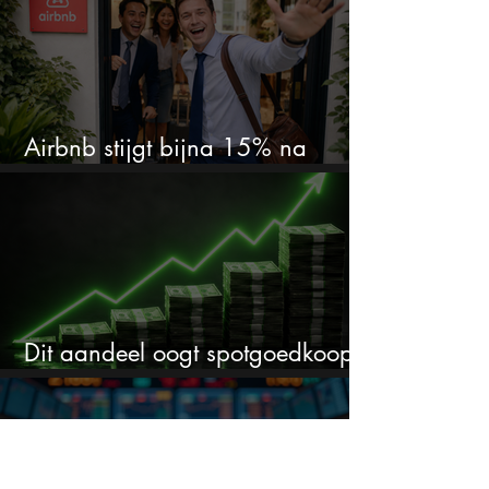
Airbnb stijgt bijna 15% na
cijfers: vooral dit AI-cijfer valt op
Dit aandeel oogt spotgoedkoop
voor hoeveel het kan stijgen