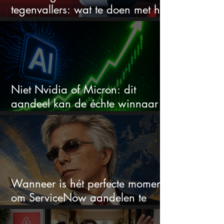
tegenvallers: wat te doen met het
aandeel?
Niet Nvidia of Micron: dit
aandeel kan de échte winnaar
van de AI-race worden
Wanneer is hét perfecte moment
om ServiceNow aandelen te
kopen?