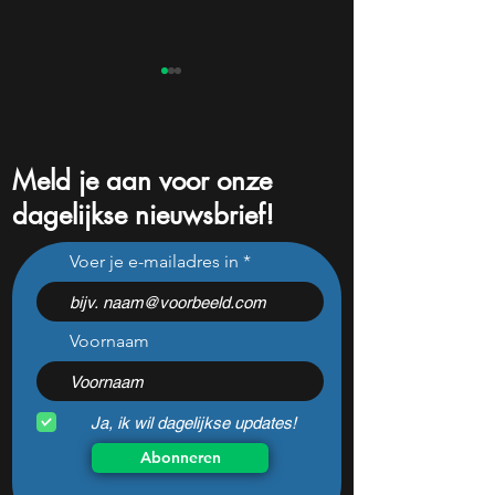
Meld je aan voor onze
dagelijkse nieuwsbrief!
Dit zijn de grootste
€5.000 te beleg
Voer je e-mailadres in
winnaars en verliezers na
Deze 3 AI-
de kwartaalcijfers (2
infrastructuuraan
springen eruit)
liggen nu in de u
Voornaam
Ja, ik wil dagelijkse updates!
Abonneren