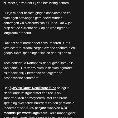
zij meer tijd voordat zij een beslissing nemen.
Er zijn minder bezichtigingen dan voorheen en 
woningen ontvangen gemiddeld minder 
aanvragen via platforms zoals Funda. Dat wijst 
erop dat de extreme druk op de woningmarkt 
langzaam afneemt.
Ook het sentiment onder consumenten is iets 
verslechterd. Vooral zorgen over de economie en 
geopolitieke spanningen spelen daarbij een rol.
Toch benadrukt Rabobank dat er geen sprake is 
van paniek. Het vertrouwen in de woningmarkt 
blijft aanzienlijk beter dan het algemene 
economische sentiment.
Het 
SynVest Dutch RealEstate Fund
 belegt in 
Nederlands vastgoed met een focus op 
supermarkten en zorgcentra, met een brede 
spreiding over solide huurders en een gemiddeld 
rendement van 
8,2% per jaar
, waarvan 
6,3% 
maandelijks wordt uitgekeerd
. Deze maand geldt 
een actie waarbij deelname mogelijk is vanaf € 