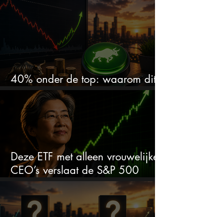
en zet de SaaS-crash op zijn kop
40% onder de top: waarom dit
aandeel weer interessant wordt
Deze ETF met alleen vrouwelijke
CEO’s verslaat de S&P 500
keihard