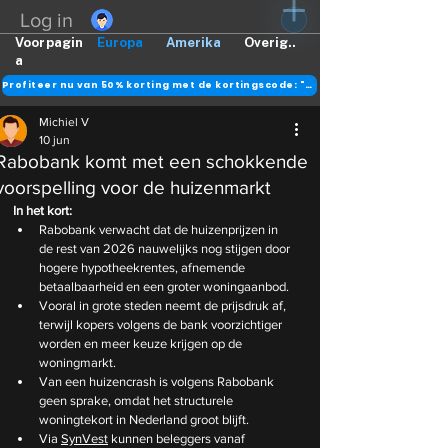
Log in
Voorpagin
Europa
Amerika
Overig..
a
Profiteer nu van 50% korting met de kortingscode: "DANK"
Michiel V
10 jun
Rabobank komt met een schokkende
voorspelling voor de huizenmarkt
In het kort:
Rabobank verwacht dat de huizenprijzen in 
de rest van 2026 nauwelijks nog stijgen door 
hogere hypotheekrentes, afnemende 
betaalbaarheid en een groter woningaanbod.
Vooral in grote steden neemt de prijsdruk af, 
terwijl kopers volgens de bank voorzichtiger 
worden en meer keuze krijgen op de 
woningmarkt.
Van een huizencrash is volgens Rabobank 
geen sprake, omdat het structurele 
woningtekort in Nederland groot blijft.
Via 
SynVest
 kunnen beleggers vanaf 