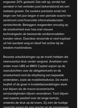
ongeveer 20% gedaald. Dat valt op, omdat het 
aandeel in het verleden juist bekendstond als een 
stabiele groeier. De zwakke prestatie sinds het 
begin van het jaar begon in een periode waarin het 
sentiment rond financiële informatiediensten 
verslechterde. Beleggers reageerden onrustig op 
de onzekerheid over hoe snel nieuwe 
technologieën de bestaande verdienmodellen 
konden raken. Daardoor stroomde er veel kapitaal 
uit het aandeel weg en bleef het achter bij de 
bredere marktindices.
Recente ontwikkelingen op de markt hebben die 
neerwaartse druk verder vergroot. Analisten van 
onder meer UBS en BMO Capital wijzen op de 
vooruitzichten voor de obligatiemarkt en de 
onzekerheid rond de afsplitsing van bepaalde 
onderdelen, zoals de mobiliteitsdivisie. De markt 
twijfelt of de groei in kredietbeoordelingen sterk 
kan blijven als de macro-economische 
omstandigheden blijven veranderen. Toch blijven 
veel experts positief over de lange termijn, 
ondanks de druk op de koers. Zij zien de huidige 
correctie vooral als een reactie op de aangepaste 