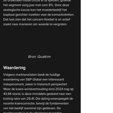
dit onderdeel medio 2026 af te splitsen, groeide 
het segment vorig jaar met ruim 8%. Door deze 
strategische keuze kan het moederbedrijf het 
kapitaal gerichter inzetten voor de kernactiviteiten. 
Dat laat zien dat het concern flexibel is en actief 
zoekt naar manieren om waarde te vergroten.
Bron: Qualtrim
Waardering
Volgens marktanalisten biedt de huidige 
waardering van S&P Global een interessant 
instapmoment, zeker in historisch perspectief. 
Waar de koers-winstverhouding eind 2024 nog op 
43,96 stond, is deze inmiddels gedaald naar een 
trailing ratio van 29,41. Die daling weerspiegelt de 
recente koerscorrectie, terwijl de fundamenten 
van het bedrijf overeind zijn gebleven. De 
marktwaarde is in de afgelopen maanden 