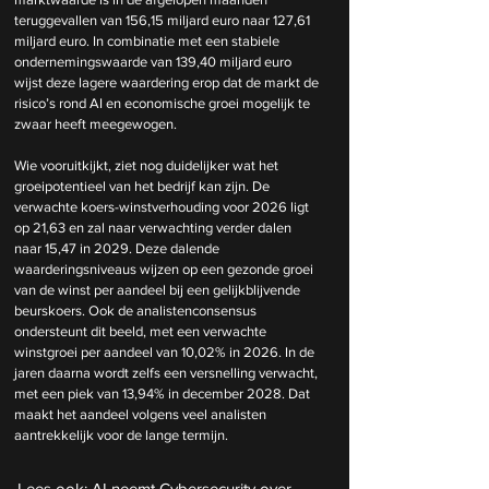
teruggevallen van 156,15 miljard euro naar 127,61 
miljard euro. In combinatie met een stabiele 
ondernemingswaarde van 139,40 miljard euro 
wijst deze lagere waardering erop dat de markt de 
risico’s rond AI en economische groei mogelijk te 
zwaar heeft meegewogen.
Wie vooruitkijkt, ziet nog duidelijker wat het 
groeipotentieel van het bedrijf kan zijn. De 
verwachte koers-winstverhouding voor 2026 ligt 
op 21,63 en zal naar verwachting verder dalen 
naar 15,47 in 2029. Deze dalende 
waarderingsniveaus wijzen op een gezonde groei 
van de winst per aandeel bij een gelijkblijvende 
beurskoers. Ook de analistenconsensus 
ondersteunt dit beeld, met een verwachte 
winstgroei per aandeel van 10,02% in 2026. In de 
jaren daarna wordt zelfs een versnelling verwacht, 
met een piek van 13,94% in december 2028. Dat 
maakt het aandeel volgens veel analisten 
aantrekkelijk voor de lange termijn.
Lees ook: 
AI neemt Cybersecurity over - 