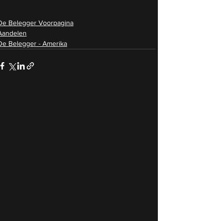
De Belegger Voorpagina
Aandelen
De Belegger - Amerika