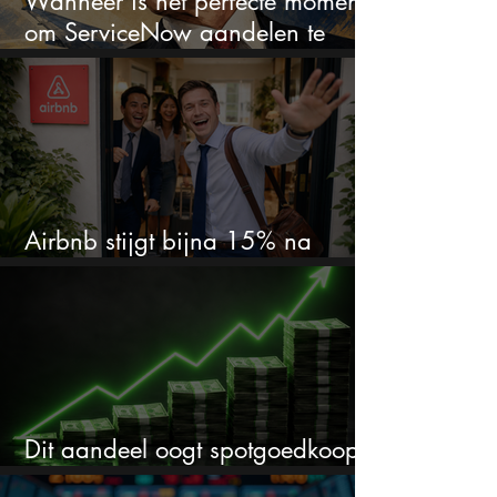
Wanneer is hét perfecte moment
om ServiceNow aandelen te
kopen?
Airbnb stijgt bijna 15% na
cijfers: vooral dit AI-cijfer valt op
Dit aandeel oogt spotgoedkoop
voor hoeveel het kan stijgen