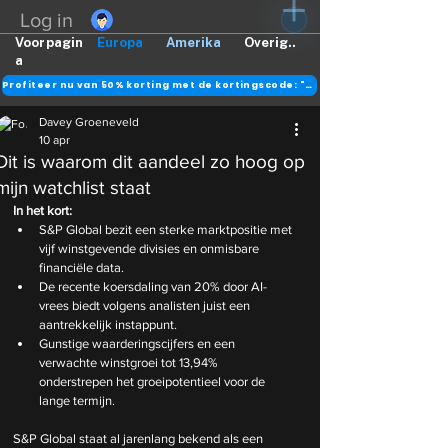
Log in
Voorpagin
Europa
Amerika
Overig..
a
Profiteer nu van 50% korting met de kortingscode: "DANK"
Davey Groeneveld
10 apr
Dit is waarom dit aandeel zo hoog op
mijn watchlist staat
In het kort: 
S&P Global bezit een sterke marktpositie met 
vijf winstgevende divisies en onmisbare 
financiële data.
De recente koersdaling van 20% door AI-
vrees biedt volgens analisten juist een 
aantrekkelijk instappunt.
Gunstige waarderingscijfers en een 
verwachte winstgroei tot 13,94% 
onderstrepen het groeipotentieel voor de 
lange termijn.
S&P Global staat al jarenlang bekend als een 