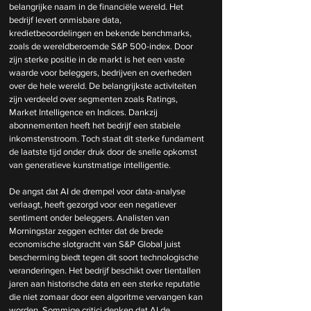
belangrijke naam in de financiële wereld. Het 
bedrijf levert onmisbare data, 
kredietbeoordelingen en bekende benchmarks, 
zoals de wereldberoemde S&P 500-index. Door 
zijn sterke positie in de markt is het een vaste 
waarde voor beleggers, bedrijven en overheden 
over de hele wereld. De belangrijkste activiteiten 
zijn verdeeld over segmenten zoals Ratings, 
Market Intelligence en Indices. Dankzij 
abonnementen heeft het bedrijf een stabiele 
inkomstenstroom. Toch staat dit sterke fundament 
de laatste tijd onder druk door de snelle opkomst 
van generatieve kunstmatige intelligentie.
De angst dat AI de drempel voor data-analyse 
verlaagt, heeft gezorgd voor een negatiever 
sentiment onder beleggers. Analisten van 
Morningstar zeggen echter dat de brede 
economische slotgracht van S&P Global juist 
bescherming biedt tegen dit soort technologische 
veranderingen. Het bedrijf beschikt over tientallen 
jaren aan historische data en een sterke reputatie 
die niet zomaar door een algoritme vervangen kan 
worden. Sommige critici denken dat AI de 