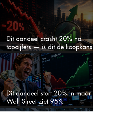
zet er nu $500 miljoen op
Dit aandeel crasht 20% na
topcijfers — is dit de koopkans
waar beleggers op wachtten?
Dit aandeel stort 20% in maar
Wall Street ziet 95%
koerspotentieel