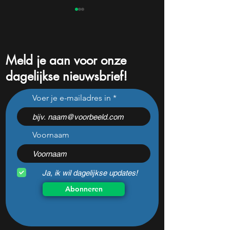
Meld je aan voor onze
dagelijkse nieuwsbrief!
Dit ijzersterke aandeel kan
Pharming onderui
Voer je e-mailadres in
hard stijgen maar bijna
flinke tegenvaller
niemand kijkt
doen met het aan
Voornaam
Ja, ik wil dagelijkse updates!
Abonneren