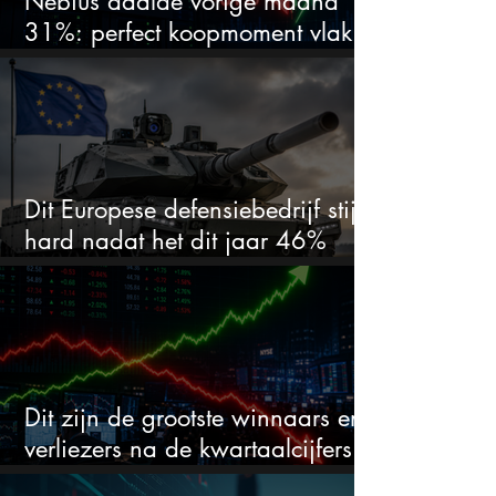
Nebius daalde vorige maand
31%: perfect koopmoment vlak
voor kwartaalcijfers?
Dit Europese defensiebedrijf stijgt
hard nadat het dit jaar 46%
daalde: mooie koopkans?
Dit zijn de grootste winnaars en
verliezers na de kwartaalcijfers
(2 springen eruit)