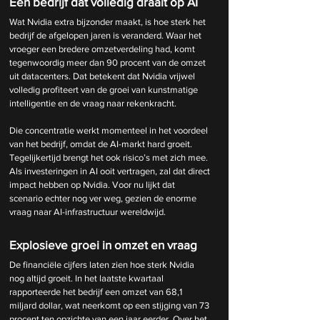
Een bedrijf dat volledig draait op AI
Wat Nvidia extra bijzonder maakt, is hoe sterk het 
bedrijf de afgelopen jaren is veranderd. Waar het 
vroeger een bredere omzetverdeling had, komt 
tegenwoordig meer dan 90 procent van de omzet 
uit datacenters. Dat betekent dat Nvidia vrijwel 
volledig profiteert van de groei van kunstmatige 
intelligentie en de vraag naar rekenkracht.
Die concentratie werkt momenteel in het voordeel 
van het bedrijf, omdat de AI-markt hard groeit. 
Tegelijkertijd brengt het ook risico’s met zich mee. 
Als investeringen in AI ooit vertragen, zal dat direct 
impact hebben op Nvidia. Voor nu lijkt dat 
scenario echter nog ver weg, gezien de enorme 
vraag naar AI-infrastructuur wereldwijd.
Explosieve groei in omzet en vraag
De financiële cijfers laten zien hoe sterk Nvidia 
nog altijd groeit. In het laatste kwartaal 
rapporteerde het bedrijf een omzet van 68,1 
miljard dollar, wat neerkomt op een stijging van 73 
procent ten opzichte van een jaar eerder. Over het 