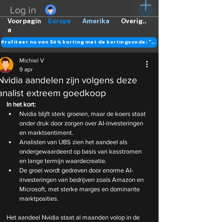
Log in
Voorpagin
Europa
Amerika
Overig..
a
Profiteer nu van 50% korting met de kortingscode: "DANK"
Michiel V
9 apr
Nvidia aandelen zijn volgens deze
analist extreem goedkoop
In het kort:
Nvidia blijft sterk groeien, maar de koers staat 
onder druk door zorgen over AI-investeringen 
en marktsentiment.
Analisten van UBS zien het aandeel als 
ondergewaardeerd op basis van kasstromen 
en lange termijn waardecreatie.
De groei wordt gedreven door enorme AI-
investeringen van bedrijven zoals Amazon en 
Microsoft, met sterke marges en dominante 
marktposities.
Het aandeel Nvidia staat al maanden volop in de 