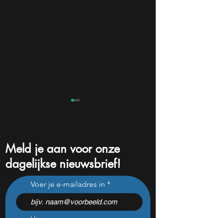
Meld je aan voor onze
dagelijkse nieuwsbrief!
11 aandelen om deze week
Dit aandeel wint
Voer je e-mailadres in
te volgen: Rocket Lab,
momentum en be
Applied Materials en de
beginnen het eind
zwaarste AI-test
zien