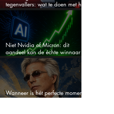
tegenvallers: wat te doen met het
aandeel?
Niet Nvidia of Micron: dit
aandeel kan de échte winnaar
van de AI-race worden
Wanneer is hét perfecte moment
om ServiceNow aandelen te
kopen?