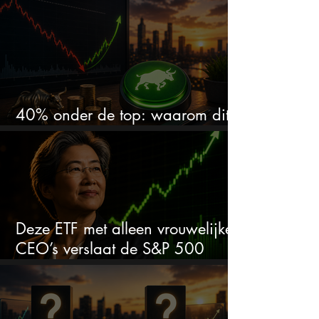
en zet de SaaS-crash op zijn kop
40% onder de top: waarom dit
aandeel weer interessant wordt
Deze ETF met alleen vrouwelijke
CEO’s verslaat de S&P 500
keihard