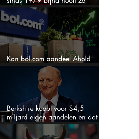
sinds 1979 bijna nooit zo
extreem
Kan bol.com aandeel Ahold
nieuw leven inblazen?
Berkshire koopt voor $4,5
miljard eigen aandelen en dat
zegt veel over de waardering