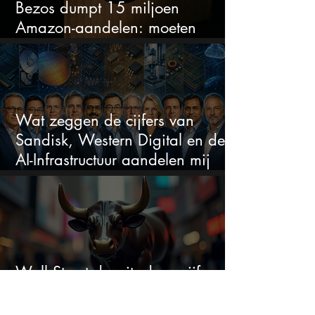
Bezos dumpt 15 miljoen
Amazon-aandelen: moeten
beleggers zich zorgen maken?
Wat zeggen de cijfers van
Sandisk, Western Digital en de
AI-Infrastructuur aandelen mij
werkelijk
Wall Street draait: deze vijf
populaire aandelen staan plots
onder spanning