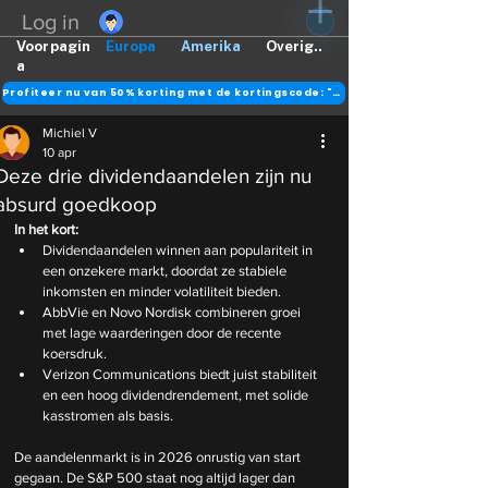
Log in
Voorpagin
Europa
Amerika
Overig..
a
Profiteer nu van 50% korting met de kortingscode: "DANK"
Michiel V
10 apr
Deze drie dividendaandelen zijn nu
absurd goedkoop
In het kort:
Dividendaandelen winnen aan populariteit in 
een onzekere markt, doordat ze stabiele 
inkomsten en minder volatiliteit bieden.
AbbVie en Novo Nordisk combineren groei 
met lage waarderingen door de recente 
koersdruk.
Verizon Communications biedt juist stabiliteit 
en een hoog dividendrendement, met solide 
kasstromen als basis.
De aandelenmarkt is in 2026 onrustig van start 
gegaan. De S&P 500 staat nog altijd lager dan 