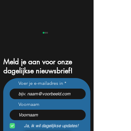
Meld je aan voor onze
dagelijkse nieuwsbrief!
Niemand weet welk bedrijf
Dit aandeel cras
Voer je e-mailadres in
het is, maar Leopold
topcijfers — is dit
Aschenbrenner zet er nu
koopkans waar b
$500 miljoen op
op wachtten?
Voornaam
Ja, ik wil dagelijkse updates!