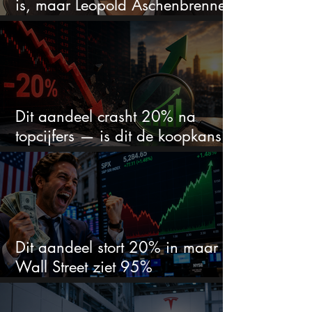
is, maar Leopold Aschenbrenner
zet er nu $500 miljoen op
Dit aandeel crasht 20% na
topcijfers — is dit de koopkans
waar beleggers op wachtten?
Dit aandeel stort 20% in maar
Wall Street ziet 95%
koerspotentieel