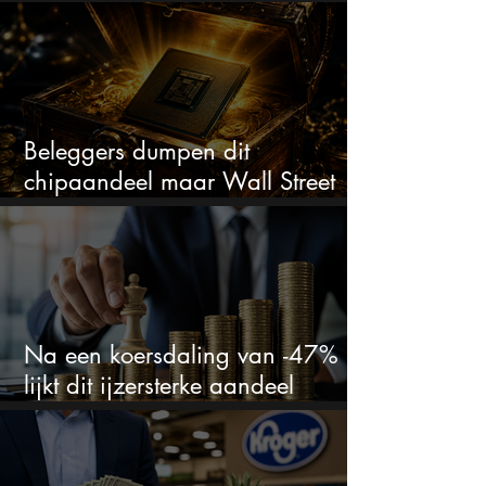
bizar veel winst
Beleggers dumpen dit
chipaandeel maar Wall Street
ziet een zeldzame koopkans
Na een koersdaling van -47%
lijkt dit ijzersterke aandeel
aantrekkelijker dan ooit