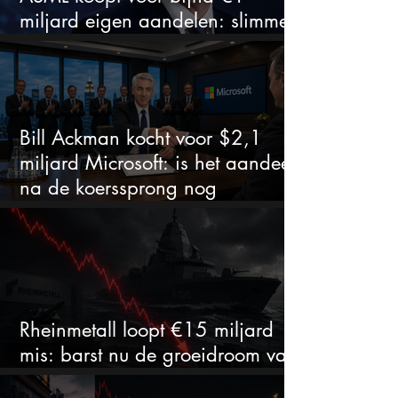
miljard eigen aandelen: slimme
zet of dure timing?
Bill Ackman kocht voor $2,1
miljard Microsoft: is het aandeel
na de koerssprong nog
aantrekkelijk?
Rheinmetall loopt €15 miljard
mis: barst nu de groeidroom van
het defensiebedrijf?