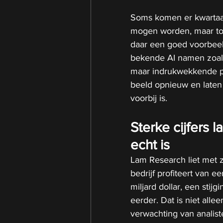
Soms komen er kwartaalc
mogen worden, maar toc
daar een goed voorbeeld
bekende AI namen zoals N
maar indrukwekkende pre
beeld opnieuw en laten 
voorbij is.
Sterke cijfers 
echt is
Lam Research liet met zi
bedrijf profiteert van e
miljard dollar, een stij
eerder. Dat is niet alle
verwachting van analist