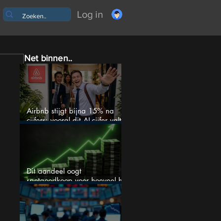
Log in
Net binnen..
Airbnb stijgt bijna 15% na
cijfers: vooral dit AI-cijfer valt
op
Dit aandeel oogt
spotgoedkoop voor hoeveel het
kan stijgen