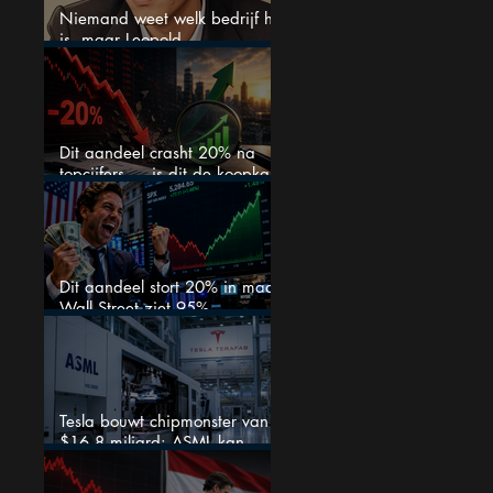
Niemand weet welk bedrijf het
is, maar Leopold
Aschenbrenner zet er nu $500
miljoen op
Dit aandeel crasht 20% na
topcijfers — is dit de koopkans
waar beleggers op wachtten?
Dit aandeel stort 20% in maar
Wall Street ziet 95%
koerspotentieel
Tesla bouwt chipmonster van
$16,8 miljard: ASML kan
grote winnaar worden