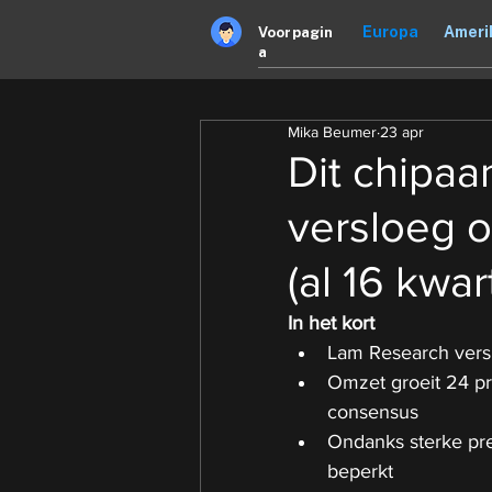
Europa
Ameri
Voorpagin
a
Mika Beumer
23 apr
Dit chipa
versloeg 
(al 16 kwar
In het kort
Lam Research versl
Omzet groeit 24 pr
consensus
Ondanks sterke pres
beperkt