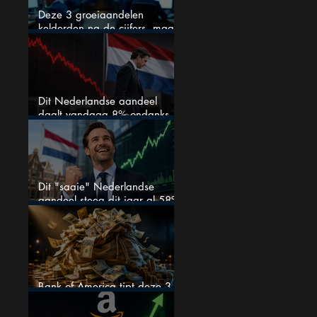
Deze 3 groeiaandelen
kelderden na de cijfers, maar
één is mijn duidelijke favoriet
Dit Nederlandse aandeel
daalt vandaag 8% ondanks
zeer sterke halfjaarcijfers en
positieve analistenadviezen:
mooie koopkans?
Dit "saaie" Nederlandse
aandeel steeg dit jaar al 58%
en wordt volgens analisten
onderschat
Bank of America tipt deze 3
chipaandelen