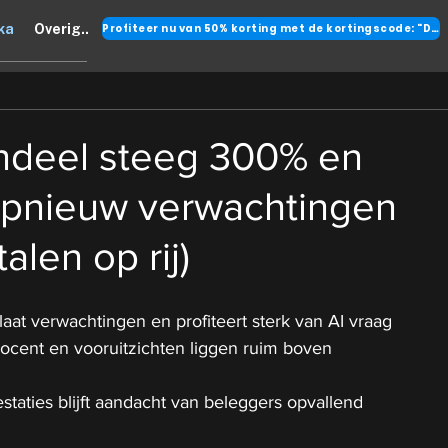
Profiteer nu van 50% korting met de kortingscode: "DANK"
ka
Overig..
andeel steeg 300% en
opnieuw verwachtingen
talen op rij)
aat verwachtingen en profiteert sterk van AI vraag
ocent en vooruitzichten liggen ruim boven 
taties blijft aandacht van beleggers opvallend 