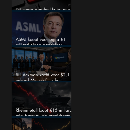
Dit mega aandeel krijgt een
zeldzaam verkoopadvies
ASML koopt voor bijna €1
miljard eigen aandelen:
slimme zet of dure timing?
Bill Ackman kocht voor $2,1
miljard Microsoft: is het
aandeel na de koerssprong
nog aantrekkelijk?
Rheinmetall loopt €15 miljard
mis: barst nu de groeidroom
van het defensiebedrijf?