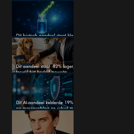
Nederlandse aandeel — maar
is het al te laat om in te
stappen?
Dit biotech aandeel staat klaar
voor een flinke rally
Dit aandeel staat -82% lager,
terwijl het bedrijf gewoon
groeit
Dit AI-aandeel kelderde 19%
na massaontslag en schiet nu
15% omhoog