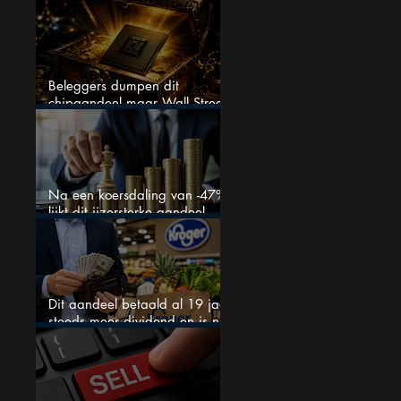
bizar veel winst
Beleggers dumpen dit
chipaandeel maar Wall Street
ziet een zeldzame koopkans
Na een koersdaling van -47%
lijkt dit ijzersterke aandeel
aantrekkelijker dan ooit
Dit aandeel betaald al 19 jaar
steeds meer dividend en is nu
goedkoop