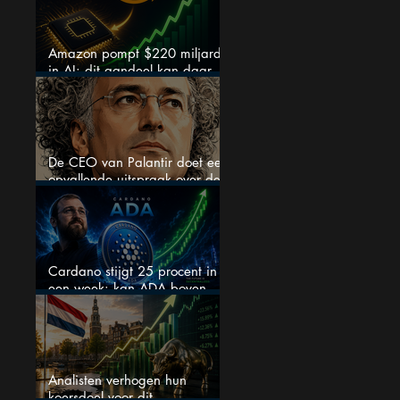
Amazon pompt $220 miljard
in AI: dit aandeel kan daar
explosief van profiteren
De CEO van Palantir doet een
opvallende uitspraak over de
beurs
Cardano stijgt 25 procent in
een week: kan ADA boven
$0,20 blijven?
Analisten verhogen hun
koersdoel voor dit