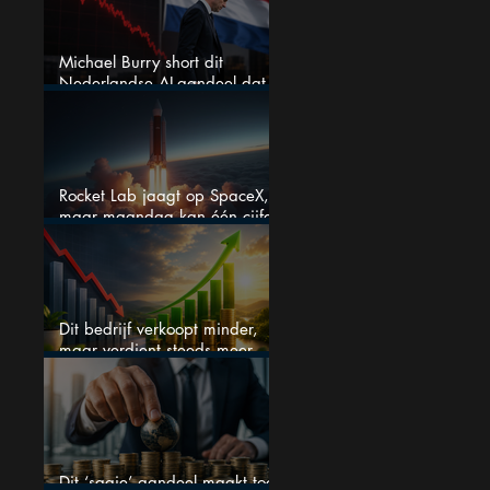
Michael Burry short dit
Nederlandse AI-aandeel dat
maar liefst 684% groeit
Rocket Lab jaagt op SpaceX,
maar maandag kan één cijfer
de droom doorprikken?
Dit bedrijf verkoopt minder,
maar verdient steeds meer —
hoe lang kan dit sprookje
doorgaan?
Dit ‘saaie’ aandeel maakt toch