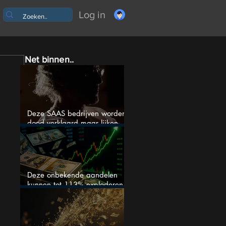
Log in
Net binnen..
Deze SAAS bedrijven worden
dood verklaard maar lijken
springlevend
Deze onbekende aandelen
kunnen tot 113% exploderen
(één springt eruit)