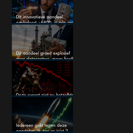
Dit innovatieve aandeel
explodeert +680% in één jaar
en blijft maar stijgen
Dit aandeel groeit explosief
door datacenters, maar heeft
tientallen miljarden nodig
Deze expert ziet nu hetzelfde
als voor de crash van 1987
Iedereen gokt tegen deze
aandelen. Ik zou er juist 2