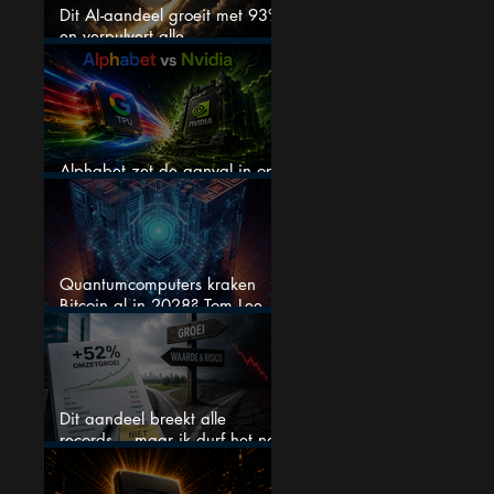
Dit AI-aandeel groeit met 93%
en verpulvert alle
verwachtingen, maar is het nu
nog wel koopwaardig?
Alphabet zet de aanval in op
Nvidia met eigen AI-chips
Quantumcomputers kraken
Bitcoin al in 2028? Tom Lee
luidt de alarmbel
Dit aandeel breekt alle
records… maar ik durf het na
deze koersstijging niet te
kopen