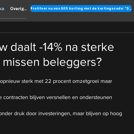
Profiteer nu van 50% korting met de kortingscode: "DANK"
ka
Overig..
 daalt -14% na sterke
at missen beleggers?
 opnieuw sterk met 22 procent omzetgroei maar 
 contracten blijven versnellen en ondersteunen 
 onder druk door investeringen, maar blijven op hoog 