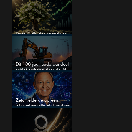
kopen
Deze 3 dividendaandelen
kunnen binnenkort flink stijgen
Dit 100 jaar oude aandeel
schiet omhoog door de AI-
boom
Zeta kelderde op een
winstmisser die niet bestond
maar zijn de aandelen
koopwaardig?