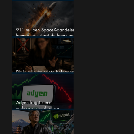
onder spanning
911 miljoen SpaceX-aandelen
komen vrij: staat de koers voor
een nieuwe crash?
Dit is mijn favoriete belegger…
en het is niet Warren Buffett
Adyen krijgt sterk
verkoopsignaal, maar
analisten zien juist een
koopkans