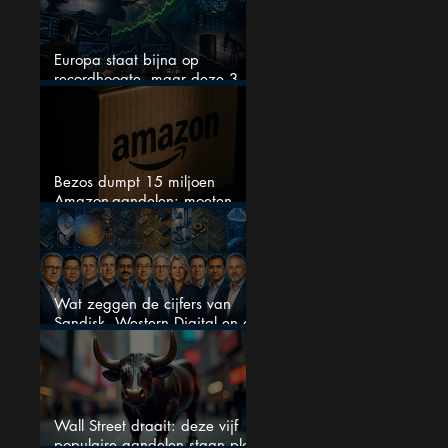
Europa staat bijna op
recordhoogte, maar deze 3
sectoren vallen nu op
Bezos dumpt 15 miljoen
Amazon-aandelen: moeten
beleggers zich zorgen maken?
Wat zeggen de cijfers van
Sandisk, Western Digital en de
AI-Infrastructuur aandelen mij
werkelijk
Wall Street draait: deze vijf
populaire aandelen staan plots