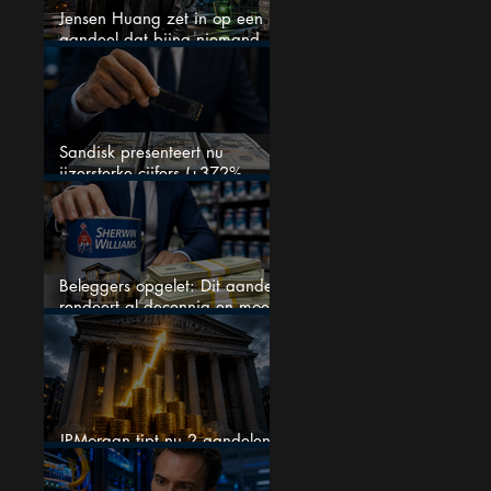
Jensen Huang zet in op een
aandeel dat bijna niemand
kent
Sandisk presenteert nu
ijzersterke cijfers (+372%
omzetgroei), toch zakt het
aandeel weg
Beleggers opgelet: Dit aandeel
rendeert al decennia en moet
op je watchlist staan!
JPMorgan tipt nu 2 aandelen
voor augustus