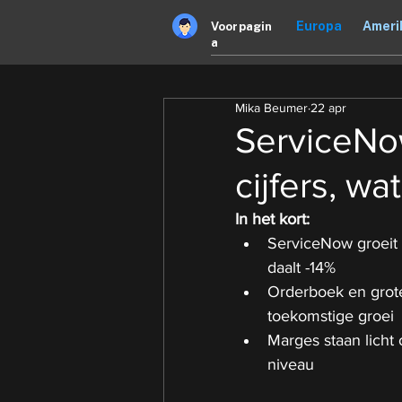
Europa
Ameri
Voorpagin
a
Mika Beumer
22 apr
ServiceNow
cijfers, w
In het kort:
ServiceNow groeit
daalt -14%
Orderboek en grote
toekomstige groei
Marges staan licht
niveau