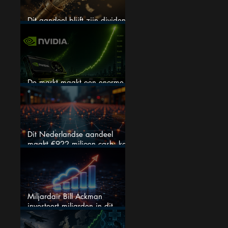
Dit aandeel blijft zijn dividend
verhogen, wat er ook gebeurt
De markt maakt een enorme
fout bij Nvidia
Dit Nederlandse aandeel
maakt €922 miljoen cash: kan
dit dividendaandeel blijven
verhogen?
Miljardair Bill Ackman
investeert miljarden in dit
techaandeel