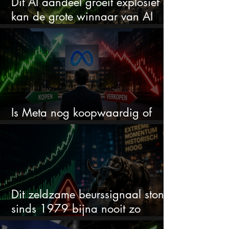
Dit AI aandeel groeit explosief en
kan de grote winnaar van AI
worden
Is Meta nog koopwaardig of
wordt het tijd om te verkopen?
Dit zeldzame beurssignaal stond
sinds 1979 bijna nooit zo
extreem