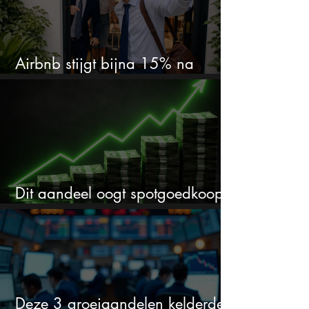
Airbnb stijgt bijna 15% na
cijfers: vooral dit AI-cijfer valt op
Dit aandeel oogt spotgoedkoop
voor hoeveel het kan stijgen
Deze 3 groeiaandelen kelderden