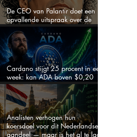
De CEO van Palantir doet een
opvallende uitspraak over de
beurs
Cardano stijgt 25 procent in een
week: kan ADA boven $0,20
blijven?
Analisten verhogen hun
koersdoel voor dit Nederlandse
aandeel — maar is het al te laat