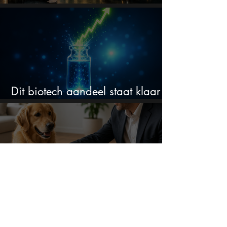
om in te stappen?
Dit biotech aandeel staat klaar
voor een flinke rally
Dit aandeel staat -82% lager,
terwijl het bedrijf gewoon groeit