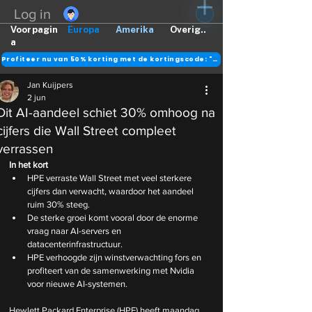
Log in
Voorpagin
Europa
Amerika
Overig..
a
Profiteer nu van 50% korting met de kortingscode: "DANK"
Jan Kuijpers
2 jun
Dit AI-aandeel schiet 30% omhoog na
cijfers die Wall Street compleet
verrassen
In het kort
HPE verraste Wall Street met veel sterkere 
cijfers dan verwacht, waardoor het aandeel 
ruim 30% steeg.
De sterke groei komt vooral door de enorme 
vraag naar AI-servers en 
datacenterinfrastructuur.
HPE verhoogde zijn winstverwachting fors en 
profiteert van de samenwerking met Nvidia 
voor nieuwe AI-systemen.
Hewlett Packard Enterprise (HPE) heeft maandag 