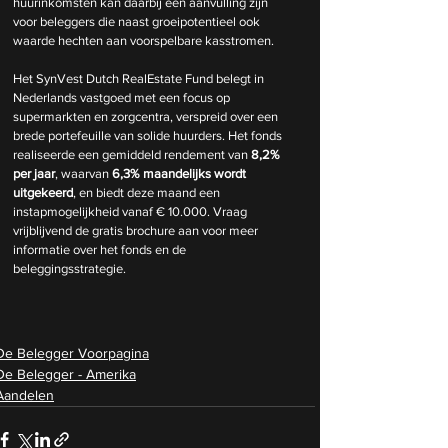
huurinkomsten kan daarbij een aanvulling zijn 
voor beleggers die naast groeipotentieel ook 
waarde hechten aan voorspelbare kasstromen.
Het SynVest Dutch RealEstate Fund belegt in 
Nederlands vastgoed met een focus op 
supermarkten en zorgcentra, verspreid over een 
brede portefeuille van solide huurders. Het fonds 
realiseerde een gemiddeld rendement van 
8,2% 
per jaar
, waarvan 
6,3% maandelijks wordt 
uitgekeerd
, en biedt deze maand een 
instapmogelijkheid vanaf € 10.000. Vraag 
vrijblijvend de gratis brochure aan voor meer 
informatie over het fonds en de 
beleggingsstrategie.
De Belegger Voorpagina
De Belegger - Amerika
Aandelen