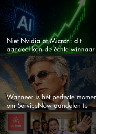
aandeel?
Niet Nvidia of Micron: dit
aandeel kan de échte winnaar
van de AI-race worden
Wanneer is hét perfecte moment
om ServiceNow aandelen te
kopen?