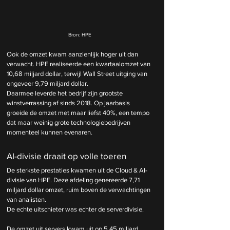
Bron: HPE
Ook de omzet kwam aanzienlijk hoger uit dan 
verwacht. HPE realiseerde een kwartaalomzet van 
10,68 miljard dollar, terwijl Wall Street uitging van 
ongeveer 9,79 miljard dollar.
Daarmee leverde het bedrijf zijn grootste 
winstverrassing af sinds 2018. Op jaarbasis 
groeide de omzet met maar liefst 40%, een tempo 
dat maar weinig grote technologiebedrijven 
momenteel kunnen evenaren.
AI-divisie draait op volle toeren
De sterkste prestaties kwamen uit de Cloud & AI-
divisie van HPE. Deze afdeling genereerde 7,71 
miljard dollar omzet, ruim boven de verwachtingen 
van analisten.
De echte uitschieter was echter de serverdivisie.
De omzet uit servers kwam uit op 5,45 miljard 