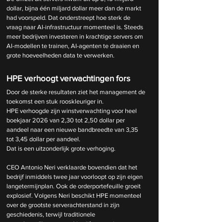
dollar, bijna één miljard dollar meer dan de markt 
had voorspeld. Dat onderstreept hoe sterk de 
vraag naar AI-infrastructuur momenteel is. Steeds 
meer bedrijven investeren in krachtige servers om 
AI-modellen te trainen, AI-agenten te draaien en 
grote hoeveelheden data te verwerken.
HPE verhoogt verwachtingen fors
Door de sterke resultaten ziet het management de 
toekomst een stuk rooskleuriger in.
HPE verhoogde zijn winstverwachting voor heel 
boekjaar 2026 van 2,30 tot 2,50 dollar per 
aandeel naar een nieuwe bandbreedte van 3,35 
tot 3,45 dollar per aandeel.
Dat is een uitzonderlijk grote verhoging.
CEO Antonio Neri verklaarde bovendien dat het 
bedrijf inmiddels twee jaar voorloopt op zijn eigen 
langetermijnplan. Ook de orderportefeuille groeit 
explosief. Volgens Neri beschikt HPE momenteel 
over de grootste serverachterstand in zijn 
geschiedenis, terwijl traditionele 