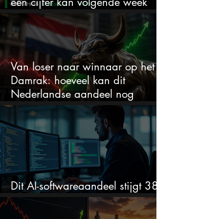
één cijfer kan volgende week
alles veranderen
Van loser naar winnaar op het
Damrak: hoeveel kan dit
Nederlandse aandeel nog
stijgen?
Dit AI-softwareaandeel stijgt 38%
en zet de SaaS-crash op zijn kop