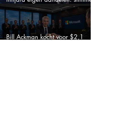
zet of dure timing?
Bill Ackman kocht voor $2,1
miljard Microsoft: is het aandeel
na de koerssprong nog
aantrekkelijk?
Rheinmetall loopt €15 miljard
mis: barst nu de groeidroom van
het defensiebedrijf?