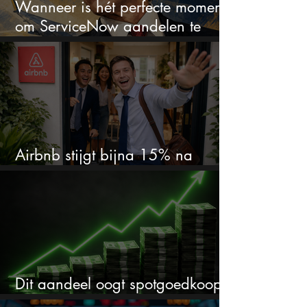
Wanneer is hét perfecte moment
om ServiceNow aandelen te
kopen?
Airbnb stijgt bijna 15% na
cijfers: vooral dit AI-cijfer valt op
Dit aandeel oogt spotgoedkoop
voor hoeveel het kan stijgen