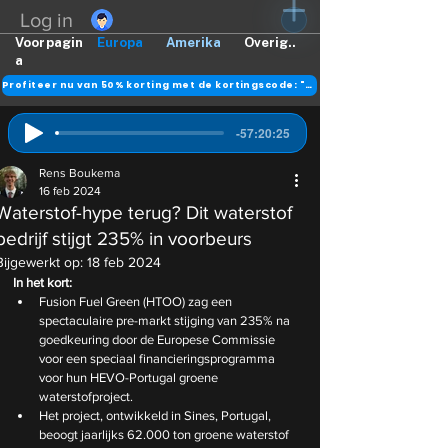
Log in
Voorpagin
Europa
Amerika
Overig..
a
Profiteer nu van 50% korting met de kortingscode: "DANK"
-57:20:25
Rens Boukema
16 feb 2024
Waterstof-hype terug? Dit waterstof
bedrijf stijgt 235% in voorbeurs
Bijgewerkt op:
18 feb 2024
In het kort:
Fusion Fuel Green (HTOO) zag een 
spectaculaire pre-markt stijging van 235% na 
goedkeuring door de Europese Commissie 
voor een speciaal financieringsprogramma 
voor hun HEVO-Portugal groene 
waterstofproject.
Het project, ontwikkeld in Sines, Portugal, 
beoogt jaarlijks 62.000 ton groene waterstof 