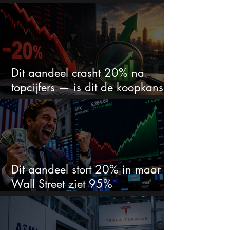
zet er nu $500 miljoen op
Dit aandeel crasht 20% na
topcijfers — is dit de koopkans
waar beleggers op wachtten?
Dit aandeel stort 20% in maar
Wall Street ziet 95%
koerspotentieel