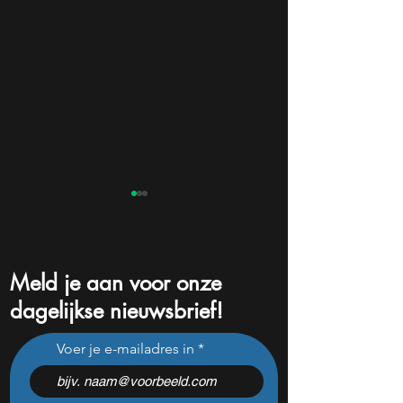
Meld je aan voor onze
dagelijkse nieuwsbrief!
De hoogste spaarrentes in
Revolutionaire do
Voer je e-mailadres in
2024
waterstofproductie
plasticafval