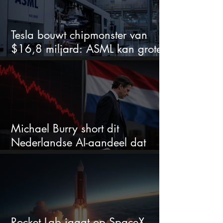
Tesla bouwt chipmonster van
$16,8 miljard: ASML kan grote
winnaar worden
Michael Burry short dit
Nederlandse AI-aandeel dat
maar liefst 684% groeit
Rocket Lab jaagt op SpaceX,