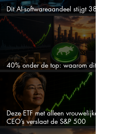
Dit AI-softwareaandeel stijgt 38%
en zet de SaaS-crash op zijn kop
40% onder de top: waarom dit
aandeel weer interessant wordt
Deze ETF met alleen vrouwelijke
CEO’s verslaat de S&P 500
keihard