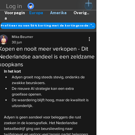
Log in
Voorpagin
Europa
Amerika
Overig..
a
Profiteer nu van 50% korting met de kortingscode: "DANK"
Mika Beumer
30 jun
Kopen en nooit meer verkopen - Dit
Nederlandse aandeel is een zeldzame
koopkans
In het kort
Adyen groeit nog steeds stevig, ondanks de 
zwakke beurskoers.
De nieuwe AI strategie kan een extra 
groeifase openen.
De waardering blijft hoog, maar de kwaliteit is 
uitzonderlijk.
Adyen is geen aandeel voor beleggers die rust 
zoeken in de koersgrafiek. Het Nederlandse 
betaalbedrijf ging van beurslieveling naar 
twijfelgeval en verloor veel terrein nadat beleggers 