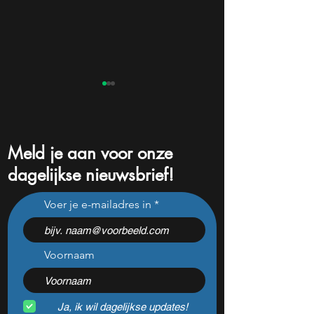
Meld je aan voor onze
dagelijkse nieuwsbrief!
Dit sterke AI-aandeel krijgt
Dit dividendaande
Voer je e-mailadres in
een koersdoel van $860
vandaag 25% om
en ik stap nu in
groot nieuws
Voornaam
Ja, ik wil dagelijkse updates!