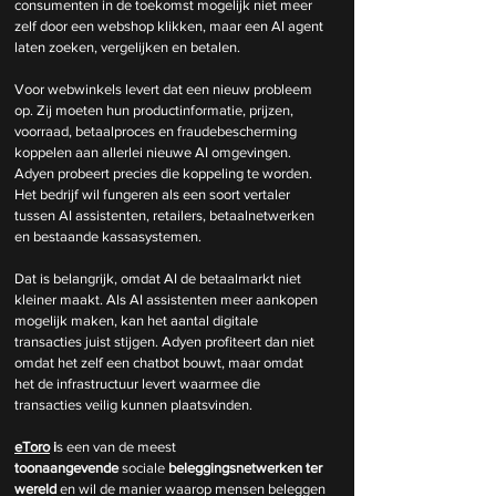
consumenten in de toekomst mogelijk niet meer 
zelf door een webshop klikken, maar een AI agent 
laten zoeken, vergelijken en betalen.
Voor webwinkels levert dat een nieuw probleem 
op. Zij moeten hun productinformatie, prijzen, 
voorraad, betaalproces en fraudebescherming 
koppelen aan allerlei nieuwe AI omgevingen. 
Adyen probeert precies die koppeling te worden. 
Het bedrijf wil fungeren als een soort vertaler 
tussen AI assistenten, retailers, betaalnetwerken 
en bestaande kassasystemen.
Dat is belangrijk, omdat AI de betaalmarkt niet 
kleiner maakt. Als AI assistenten meer aankopen 
mogelijk maken, kan het aantal digitale 
transacties juist stijgen. Adyen profiteert dan niet 
omdat het zelf een chatbot bouwt, maar omdat 
het de infrastructuur levert waarmee die 
transacties veilig kunnen plaatsvinden.
eToro
 i
s een van de meest 
toonaangevende
 sociale 
beleggingsnetwerken
ter 
wereld 
en wil de manier waarop mensen beleggen 