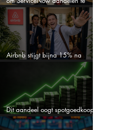
om ServiceNow aandelen te
kopen?
Airbnb stijgt bijna 15% na
cijfers: vooral dit AI-cijfer valt op
Dit aandeel oogt spotgoedkoop
voor hoeveel het kan stijgen