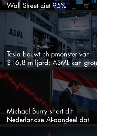
Wall Street ziet 95%
koerspotentieel
Tesla bouwt chipmonster van
$16,8 miljard: ASML kan grote
winnaar worden
Michael Burry short dit
Nederlandse AI-aandeel dat
maar liefst 684% groeit