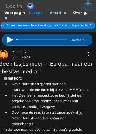
Log in
Voorpagin
Europa
Amerika
Overig..
a
Profiteer nu van 50% korting met de kortingscode: "DANK"
-44:55:50
Michiel V
9 aug 2023
Geen tasjes meer in Europa, maar een
obesitas medicijn
In het kort:
Novo Nordisk stijgt snel met een 
marktwaarde die dicht bij die van LVMH komt.
Het Deense farmaceutische bedrijf ziet een 
ongekende groei dankzij het succes van 
obesitas medicijn Wegovy.
Door recente resultaten uit onderzoek stijgt 
Novo Nordisk-aandelen naar een 
recordhoogte.
In de race naar de positie van Europa's grootste 