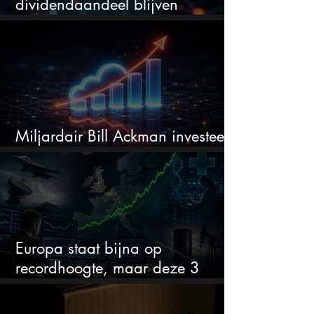
dividendaandeel blijven
verhogen?
Miljardair Bill Ackman investeert
miljarden in dit techaandeel
Europa staat bijna op
recordhoogte, maar deze 3
sectoren vallen nu op