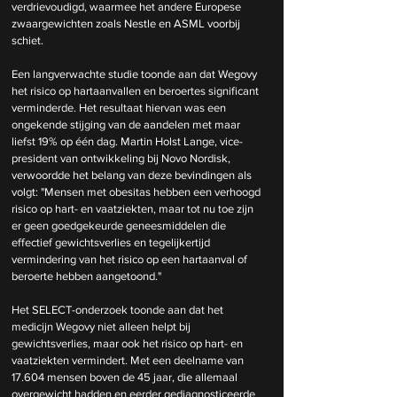
verdrievoudigd, waarmee het andere Europese 
zwaargewichten zoals Nestle en ASML voorbij 
schiet.
Een langverwachte studie toonde aan dat Wegovy 
het risico op hartaanvallen en beroertes significant 
verminderde. Het resultaat hiervan was een 
ongekende stijging van de aandelen met maar 
liefst 19% op één dag. Martin Holst Lange, vice-
president van ontwikkeling bij Novo Nordisk, 
verwoordde het belang van deze bevindingen als 
volgt: "Mensen met obesitas hebben een verhoogd 
risico op hart- en vaatziekten, maar tot nu toe zijn 
er geen goedgekeurde geneesmiddelen die 
effectief gewichtsverlies en tegelijkertijd 
vermindering van het risico op een hartaanval of 
beroerte hebben aangetoond."
Het SELECT-onderzoek toonde aan dat het 
medicijn Wegovy niet alleen helpt bij 
gewichtsverlies, maar ook het risico op hart- en 
vaatziekten vermindert. Met een deelname van 
17.604 mensen boven de 45 jaar, die allemaal 
overgewicht hadden en eerder gediagnosticeerde 