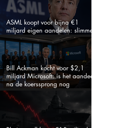
ASML koopt voor bijna €1
miljard eigen aandelen: slimme
zet of dure timing?
Bill Ackman kocht voor $2,1
miljard Microsoft: is het aandeel
na de koerssprong nog
aantrekkelijk?