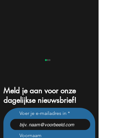
Meld je aan voor onze
dagelijkse nieuwsbrief!
NVIDIA presenteert
AI als groeimotor
Voer je e-mailadres in
nieuwe AI-chip
kwartaalcijfers va
Voornaam