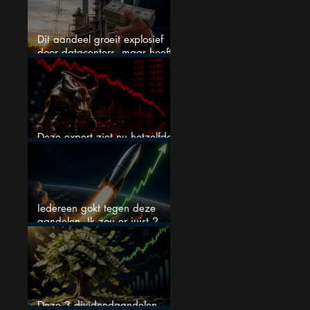
Dit aandeel groeit explosief
door datacenters, maar heeft
tientallen miljarden nodig
Deze expert ziet nu hetzelfde
als voor de crash van 1987
Iedereen gokt tegen deze
aandelen. Ik zou er juist 2
kopen
Deze 3 dividendaandelen