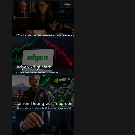
een nieuwe crash?
Dit is mijn favoriete belegger…
en het is niet Warren Buffett
Adyen krijgt sterk
verkoopsignaal, maar
analisten zien juist een
koopkans
Jensen Huang zet in op een
aandeel dat bijna niemand
kent