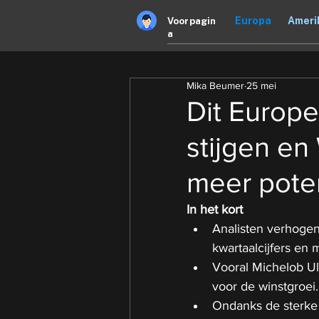
Europa
Ameri
Voorpagin
a
Mika Beumer
25 mei
Dit Europe
stijgen en 
meer pote
In het kort
Analisten verhogen
kwartaalcijfers en 
Vooral Michelob Ult
voor de winstgroei.
Ondanks de sterke 