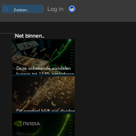
Log in
Net binnen..
Deze onbekende aandelen
kunnen tot 113% exploderen
(één springt eruit)
Dit aandeel blijft zijn dividend
verhogen, wat er ook gebeurt