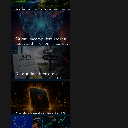
Alphabet zet de aanval in op
Nvidia met eigen AI-chips
Quantumcomputers kraken
Bitcoin al in 2028? Tom Lee
luidt de alarmbel
Dit aandeel breekt alle
records… maar ik durf het na
deze koersstijging niet te
kopen
Dit chipaandeel kan in 12
maanden verdubbelen