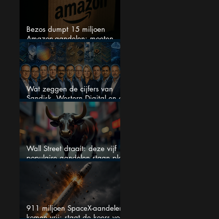
Bezos dumpt 15 miljoen
Amazon-aandelen: moeten
beleggers zich zorgen maken?
Wat zeggen de cijfers van
Sandisk, Western Digital en de
AI-Infrastructuur aandelen mij
werkelijk
Wall Street draait: deze vijf
populaire aandelen staan plots
onder spanning
911 miljoen SpaceX-aandelen
komen vrij: staat de koers voor