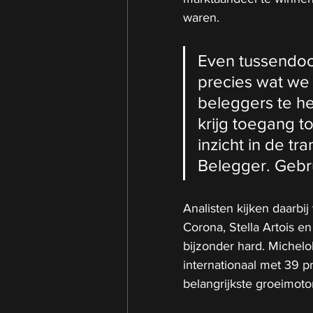
waren.
Even tussendoor, 
precies wat we
beleggers te he
krijg toegang to
inzicht in de tr
Belegger. Gebru
Analisten kijken daarbi
Corona, Stella Artois e
bijzonder hard. Michelob
internationaal met 39 p
belangrijkste groeimotor