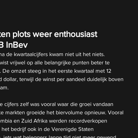
en plots weer enthousiast 
B InBev
a de kwartaalcijfers kwam niet uit het niets. 
st vrijwel op alle belangrijke punten beter te 
 De omzet steeg in het eerste kwartaal met 12 
d dollar, terwijl de winst per aandeel duidelijk boven 
wam.
e cijfers zelf was vooral waar die groei vandaan 
jke markten groeide het biervolume opnieuw. Vooral 
lombia en Zuid Afrika werden recordverkopen 
 het bedrijf ook in de Verenigde Staten 
 iets wat beleggers lange tijd niet meer gewend 