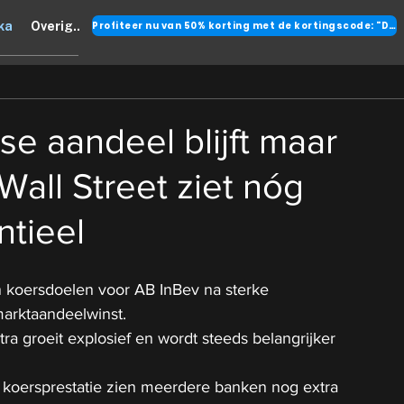
Profiteer nu van 50% korting met de kortingscode: "DANK"
ka
Overig..
se aandeel blijft maar
Wall Street ziet nóg
ntieel
 koersdoelen voor AB InBev na sterke 
marktaandeelwinst.
ra groeit explosief en wordt steeds belangrijker 
koersprestatie zien meerdere banken nog extra 