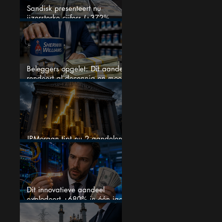
Sandisk presenteert nu
ijzersterke cijfers (+372%
omzetgroei), toch zakt het
aandeel weg
Beleggers opgelet: Dit aandeel
rendeert al decennia en moet
op je watchlist staan!
JPMorgan tipt nu 2 aandelen
voor augustus
Dit innovatieve aandeel
explodeert +680% in één jaar
en blijft maar stijgen