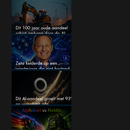
kunnen binnenkort flink stijgen
Dit 100 jaar oude aandeel
schiet omhoog door de AI-
boom
Zeta kelderde op een
winstmisser die niet bestond
maar zijn de aandelen
koopwaardig?
Dit AI-aandeel groeit met 93%
en verpulvert alle
verwachtingen, maar is het nu
nog wel koopwaardig?