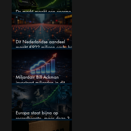
De markt maakt een enorme
fout bij Nvidia
Dit Nederlandse aandeel
maakt €922 miljoen cash: kan
dit dividendaandeel blijven
verhogen?
Miljardair Bill Ackman
investeert miljarden in dit
techaandeel
Europa staat bijna op
recordhoogte, maar deze 3
sectoren vallen nu op