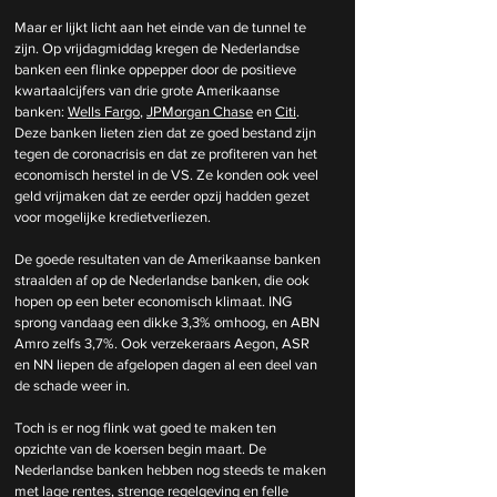
Maar er lijkt licht aan het einde van de tunnel te 
zijn. Op vrijdagmiddag kregen de Nederlandse 
banken een flinke oppepper door de positieve 
kwartaalcijfers van drie grote Amerikaanse 
banken: 
Wells Fargo
, 
JPMorgan Chase
 en 
Citi
. 
Deze banken lieten zien dat ze goed bestand zijn 
tegen de coronacrisis en dat ze profiteren van het 
economisch herstel in de VS. Ze konden ook veel 
geld vrijmaken dat ze eerder opzij hadden gezet 
voor mogelijke kredietverliezen.
De goede resultaten van de Amerikaanse banken 
straalden af op de Nederlandse banken, die ook 
hopen op een beter economisch klimaat. ING 
sprong vandaag een dikke 3,3% omhoog, en ABN 
Amro zelfs 3,7%. Ook verzekeraars Aegon, ASR 
en NN liepen de afgelopen dagen al een deel van 
de schade weer in.
Toch is er nog flink wat goed te maken ten 
opzichte van de koersen begin maart. De 
Nederlandse banken hebben nog steeds te maken 
met lage rentes, strenge regelgeving en felle 