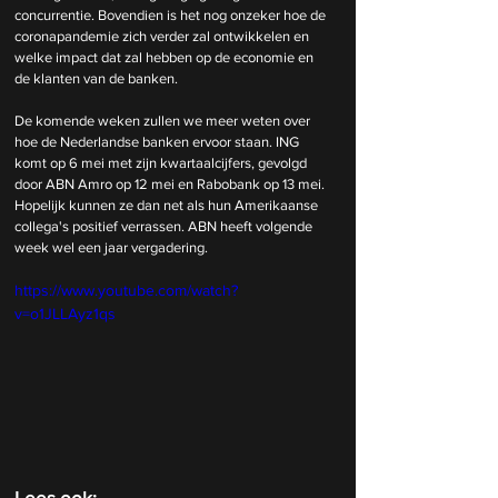
concurrentie. Bovendien is het nog onzeker hoe de 
coronapandemie zich verder zal ontwikkelen en 
welke impact dat zal hebben op de economie en 
de klanten van de banken.
De komende weken zullen we meer weten over 
hoe de Nederlandse banken ervoor staan. ING 
komt op 6 mei met zijn kwartaalcijfers, gevolgd 
door ABN Amro op 12 mei en Rabobank op 13 mei. 
Hopelijk kunnen ze dan net als hun Amerikaanse 
collega's positief verrassen. ABN heeft volgende 
week wel een jaar vergadering.
https://www.youtube.com/watch?
v=o1JLLAyz1qs
Lees ook: