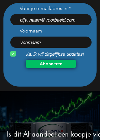
Dit aandeel betaalt 5%
Warren Buffetts f
Voer je e-mailadres in
dividend. Ik koop nog
AI-aandeel is om 
steeds bij
redenen nog ste
koopwaardig
Voornaam
Ja, ik wil dagelijkse updates!
Abonneren
Is dit AI aandeel een koopje vlak