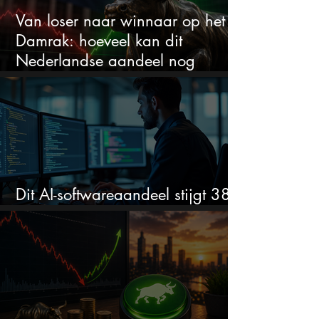
Van loser naar winnaar op het
Damrak: hoeveel kan dit
Nederlandse aandeel nog
stijgen?
Dit AI-softwareaandeel stijgt 38%
en zet de SaaS-crash op zijn kop