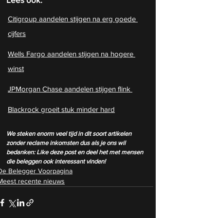
Citigroup aandelen stijgen na erg goede 
cijfers
Wells Fargo aandelen stijgen na hogere 
winst
JPMorgan Chase aandelen stijgen flink 
Blackrock groeit stuk minder hard
We steken enorm veel tijd in dit soort artikelen 
zonder reclame inkomsten dus als je ons wil 
bedanken: Like deze post en deel het met mensen 
die beleggen ook interessant vinden! 
De Belegger Voorpagina
Meest recente nieuws