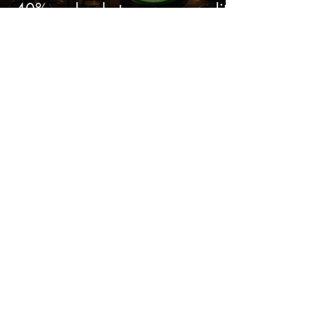
40% onder de top: waarom dit
aandeel weer interessant wordt
Deze ETF met alleen vrouwelijke
CEO’s verslaat de S&P 500
keihard
Dit zijn de 2 sterkste
dividendaandelen met ruim 5%
dividend