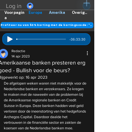
Log in
Voorpagin
Europa
Amerika
Overig..
a
Profiteer nu van 50% korting met de kortingscode: "DANK"
-36:33:30
Redactie
14 apr 2023
Amerikaanse banken presteren erg
goed - Bullish voor de beurs?
Bijgewerkt op:
16 apr 2023
De afgelopen weken waren niet makkelijk voor de 
Nederlandse banken en verzekeraars. Ze kregen 
te maken met de naweeën van de problemen bij 
de Amerikaanse regionale banken en Credit 
Suisse in Europa. Deze banken hadden veel geld 
verloren door de ineenstorting van het hedgefonds 
Archegos Capital. Daardoor daalde het 
vertrouwen in de financiële sector en zakten de 
koersen van de Nederlandse banken mee.