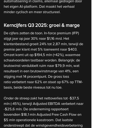
automatisering in claims, allemaal gedragen door 
het eigen AI-platform. Dat maakt het verhaal 
minder cyclisch en meer structureel.
Kerncijfers Q3 2025: groei & marge
De cijfers zetten de toon. In-force premium (IFP) 
stijgt jaar op jaar 30% naar $1,16 mrd. Het 
klantenbestand groeit 24% tot 2,87 mln, terwijl de 
premie per klant met 5% toeneemt naar $403. 
Omzet komt uit op $194,5 mln (+42%), waarmee 
schaalvoordelen tastbaar worden. Belangrijk: de 
brutowinst verdubbelt ruim naar $79,9 mln, wat 
resulteert in een brutowinstmarge van 41%, een 
stijging met 14 procentpunt. De gross loss 
ratio verbetert naar 62% en staat op 67% op TTM-
basis, beide beste niveaus tot nu toe.
Onder de streep zakt het nettoverlies tot -$37,5 
mln (-45%), terwijl Adjusted EBITDA verbetert naar 
-$25,6 mln. De onderneming rapporteert 
bovendien $18,1 mln Adjusted Free Cash Flow en 
$5 mln operationele kasstroom. Dat laatste 
onderstreept dat de winstgevendheidsverbetering 