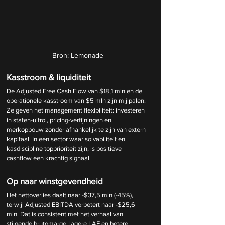
Bron: Lemonade
Kasstroom & liquiditeit
De Adjusted Free Cash Flow van $18,1 mln en de 
operationele kasstroom van $5 mln zijn mijlpalen. 
Ze geven het management flexibiliteit: investeren 
in staten-uitrol, pricing-verfijningen en 
merkopbouw zonder afhankelijk te zijn van extern 
kapitaal. In een sector waar solvabiliteit en 
kasdiscipline topprioriteit zijn, is positieve 
cashflow een krachtig signaal.
Op naar winstgevendheid 
Het nettoverlies daalt naar -$37,5 mln (-45%), 
terwijl Adjusted EBITDA verbetert naar -$25,6 
mln. Dat is consistent met het verhaal van 
stijgende brutomarge, lagere LAE en betere 