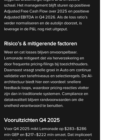
schaal. Het management blijft sturen op positieve 
Adjusted Free Cash Flow over 2025 en positieve 
Adjusted EBITDA in Q4 2026. Als de loss ratio’s 
verder normaliseren en de autolijn doorzet, is 
leverage in de P&L nog niet uitgeput.
Risico’s & mitigerende factoren
Weer en cat losses blijven onvoorspelbaar. 
Lemonade mitigeert dat via herverzekering en 
door frequente pricing-filings bij toezichthouders. 
Daarnaast vraagt snelle groei in Auto om continue 
validatie van tariefniveaus en selectieregels. De AI-
architectuur biedt hier een voordeel: snellere 
feedback-loops, waardoor pricing-reacties vlotter 
zijn dan in traditionele systemen. Compliance en 
datakwaliteit blijven randvoorwaarden om die 
snelheid verantwoord te benutten.
Vooruitzichten Q4 2025
Voor Q4 2025 mikt Lemonade op $283–$286 
mln GEP en $217–$222 mln omzet. Dat impliceert 