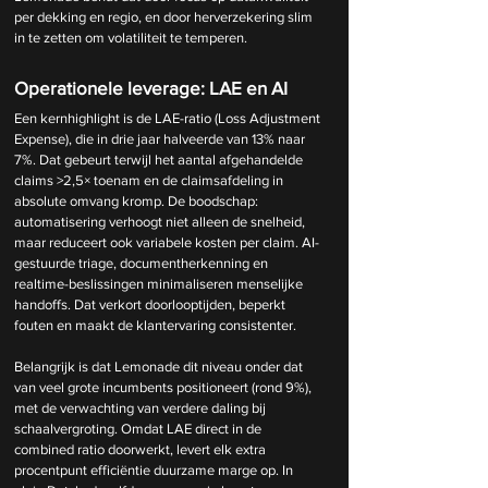
per dekking en regio, en door herverzekering slim 
in te zetten om volatiliteit te temperen.
Operationele leverage: LAE en AI
Een kernhighlight is de LAE-ratio (Loss Adjustment 
Expense), die in drie jaar halveerde van 13% naar 
7%. Dat gebeurt terwijl het aantal afgehandelde 
claims >2,5× toenam en de claimsafdeling in 
absolute omvang kromp. De boodschap: 
automatisering verhoogt niet alleen de snelheid, 
maar reduceert ook variabele kosten per claim. AI-
gestuurde triage, documentherkenning en 
realtime-beslissingen minimaliseren menselijke 
handoffs. Dat verkort doorlooptijden, beperkt 
fouten en maakt de klantervaring consistenter.
Belangrijk is dat Lemonade dit niveau onder dat 
van veel grote incumbents positioneert (rond 9%), 
met de verwachting van verdere daling bij 
schaalvergroting. Omdat LAE direct in de 
combined ratio doorwerkt, levert elk extra 
procentpunt efficiëntie duurzame marge op. In 