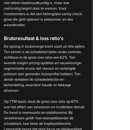
niet alleen boekhoudkundig is, maar ook 
cashmatig begint door te werken. Voor 
investeerders is dat een belangrijke sanity check: 
groei die geld oplevert is zeldzamer, en dus 
waardevoller.
Brutoresultaat & loss ratio’s
De sprong in brutomarge komt voort uit drie pijlers. 
Ten eerste is de schadelast beter onder controle, 
zichtbaar in de gross loss ratio van 62%. Ten 
tweede zorgen pricing-updates en nauwkeuriger 
segmentatie ervoor dat nieuwe en verlengde 
polissen een gezonder risicoprofiel hebben. Ten 
derde verbetert de schadedetectie en -
behandeling, waardoor fraude en lekkage 
afnemen.
Op TTM-basis staat de gross loss ratio op 67%, 
wat het effect van seizoenen en incidenten dempt. 
De trend is neerwaarts en stabiliserend. Bij 
verzekeraars geldt: hoe voorspelbaarder de 
schadelast, hoe beter de kapitaalallocatie. 
Lemonade benut dat door focus op datakwaliteit 