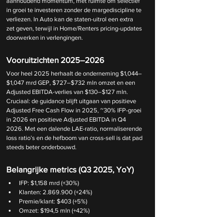
aanhoudend momentum, met ruimte om selectief 
in groei te investeren zonder de margediscipline te 
verliezen. In Auto kan de staten-uitrol een extra 
zet geven, terwijl in Home/Renters pricing-updates 
doorwerken in verlengingen.
Vooruitzichten 2025–2026
Voor heel 2025 herhaalt de onderneming $1,044–
$1,047 mrd GEP, $727–$732 mln omzet en een 
Adjusted EBITDA-verlies van $130–$127 mln. 
Cruciaal: de guidance blijft uitgaan van positieve 
Adjusted Free Cash Flow in 2025, ~30% IFP-groei 
in 2026 en positieve Adjusted EBITDA in Q4 
2026. Met een dalende LAE-ratio, normaliserende 
loss ratio’s en de hefboom van cross-sell is dat pad 
steeds beter onderbouwd.
Belangrijke metrics (Q3 2025, YoY)
IFP: $1,158 mrd (+30%)
Klanten: 2.869.900 (+24%)
Premie/klant: $403 (+5%)
Omzet: $194,5 mln (+42%)