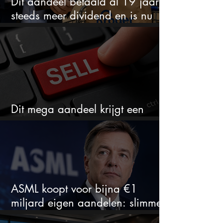
Dit aandeel betaald al 19 jaar
steeds meer dividend en is nu
goedkoop
Dit mega aandeel krijgt een
zeldzaam verkoopadvies
ASML koopt voor bijna €1
miljard eigen aandelen: slimme
zet of dure timing?