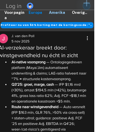
Log in
Voorpagin
Europa
Amerika
Overig..
a
Profiteer nu van 50% korting met de kortingscode: "DANK"
J. van den Poll
5 nov 2025
AI-verzekeraar breekt door:
winstgevendheid nu écht in zicht
AI-native voorsprong
 — Ontologiegedreven 
platform (Maya/Jim) automatiseert 
underwriting & claims; LAE-ratio halveert naar 
~7% → structurele kostenvoorsprong.
Q3’25: groei, marge, cash
 — IFP $1,16 mrd 
(+30%), omzet $194,5 mln (+42%), brutomarge 
41%, gross loss ratio 62%; Adj. FCF +$18,1 mln 
en operationele kasstroom +$5 mln.
Route naar winstgevendheid
 — Auto versnelt 
(IFP $163 mln, GLR 76%, >50% via cross-sell) 
+ staten-uitrol; guidance: positieve Adj. FCF 
’25 en positieve Adj. EBITDA in Q4’26; 
weer-/cat-risico’s gemitigeerd via 