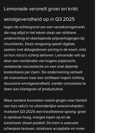
Lemonade versnelt groei en krikt 
winstgevendheid op in Q3 2025 
tegen de achtergrond van een verzekeringsmarkt 
die nog altijd in het teken staat van striktere 
underwriting en doorlopende prijsverhogingen bij 
incumbents. Deze omgeving speelt digitale 
spelers met datagedreven pricing in de kaart, mits 
ze hun risico’s scherp beheren. Lemonade valt op 
door een combinatie van hogere prijskracht, 
verbeterde risicoselectie en een snel dalende 
kostenbasis per claim. De onderneming vertaalt 
dit momentum naar een zichtbaar traject richting 
duurzame winstgevendheid, zonder concessies te 
doen aan klantgroei of productuitrol.
Waar eerdere kwartalen vooral gingen over herstel 
van loss ratio’s na uitzonderlijke weersinvloeden, 
markeert Q3 2025 een kwalitatieve sprong: groei 
is opnieuw hoog, marges lopen op en de 
kasstroom draait positief. De kern is executie: 
scherpere tarieven, strakkere acceptatie en meer 