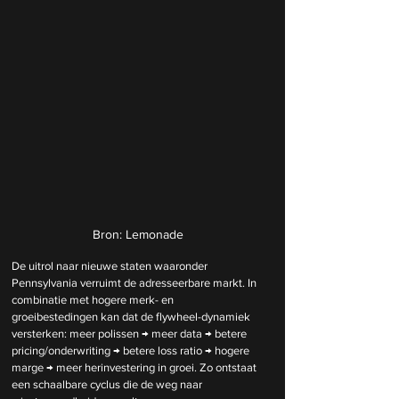
Bron: Lemonade
De uitrol naar nieuwe staten waaronder 
Pennsylvania verruimt de adresseerbare markt. In 
combinatie met hogere merk- en 
groeibestedingen kan dat de flywheel-dynamiek 
versterken: meer polissen → meer data → betere 
pricing/onderwriting → betere loss ratio → hogere 
marge → meer herinvestering in groei. Zo ontstaat 
een schaalbare cyclus die de weg naar 