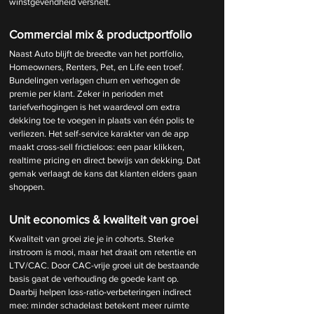
winstgevendheid versnelt.
Commercial mix & productportfolio
Naast Auto blijft de breedte van het portfolio, 
Homeowners, Renters, Pet, en Life een troef. 
Bundelingen verlagen churn en verhogen de 
premie per klant. Zeker in perioden met 
tariefverhogingen is het waardevol om extra 
dekking toe te voegen in plaats van één polis te 
verliezen. Het self-service karakter van de app 
maakt cross-sell frictieloos: een paar klikken, 
realtime pricing en direct bewijs van dekking. Dat 
gemak verlaagt de kans dat klanten elders gaan 
shoppen.
Unit economics & kwaliteit van groei
Kwaliteit van groei zie je in cohorts. Sterke 
instroom is mooi, maar het draait om retentie en 
LTV/CAC. Door CAC-vrije groei uit de bestaande 
basis gaat de verhouding de goede kant op. 
Daarbij helpen loss-ratio-verbeteringen indirect 
mee: minder schadelast betekent meer ruimte 