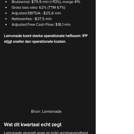
Brutowinst: $79,9 mln (+113%), marge 41%
Gross loss ratio: 62% (TTM 67%)
Adjusted EBITDA: -$25,6 mln
Nettoverlies: -$37,5 mln
Adjusted Free Cash Flow: $18,1 mln
Lemonade toont sterke operationele hefboom: IFP 
stijgt sneller dan operationele kosten.
Bron: Lemonade
Wat dit kwartaal echt zegt
Lemonade versnelt groei en krikt winstgevendheid 