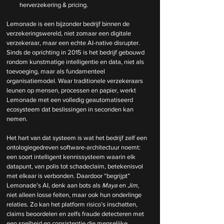
herverzekering & pricing.
Lemonade is een bijzonder bedrijf binnen de 
verzekeringswereld, niet zomaar een digitale 
verzekeraar, maar een echte AI-native disrupter. 
Sinds de oprichting in 2015 is het bedrijf gebouwd 
rondom kunstmatige intelligentie en data, niet als 
toevoeging, maar als fundamenteel 
organisatiemodel. Waar traditionele verzekeraars 
leunen op mensen, processen en papier, werkt 
Lemonade met een volledig geautomatiseerd 
ecosysteem dat beslissingen in seconden kan 
nemen.
Het hart van dat systeem is wat het bedrijf zelf een 
ontologiegedreven software-architectuur noemt: 
een soort intelligent kennissysteem waarin elk 
datapunt, van polis tot schadeclaim, betekenisvol 
met elkaar is verbonden. Daardoor “begrijpt” 
Lemonade’s AI, denk aan bots als 
Maya
 en 
Jim
, 
niet alleen losse feiten, maar ook hun onderlinge 
relaties. Zo kan het platform risico’s inschatten, 
claims beoordelen en zelfs fraude detecteren met 
een snelheid en consistentie die menselijke 