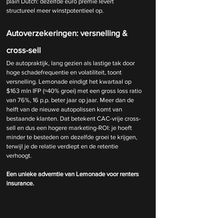
plain Dutch: dezelfde euro premie levert 
structureel meer winstpotentieel op.
Autoverzekeringen: versnelling & 
cross-sell
De autopraktijk, lang gezien als lastige tak door 
hoge schadefrequentie en volatiliteit, toont 
versnelling. Lemonade eindigt het kwartaal op 
$163 mln IFP (≈40% groei) met een gross loss ratio 
van 76%, 16 p.p. beter jaar op jaar. Meer dan de 
helft van de nieuwe autopolissen komt van 
bestaande klanten. Dat betekent CAC-vrije cross-
sell en dus een hogere marketing-ROI: je hoeft 
minder te besteden om dezelfde groei te krijgen, 
terwijl je de relatie verdiept en de retentie 
verhoogt.
Een unieke adverntie van Lemonade voor renters 
insurance.