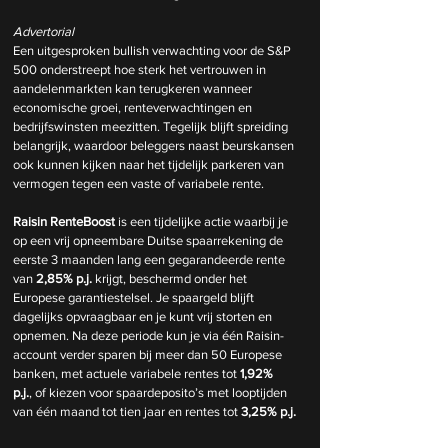
Advertorial
Een uitgesproken bullish verwachting voor de S&P 
500 onderstreept hoe sterk het vertrouwen in 
aandelenmarkten kan terugkeren wanneer 
economische groei, renteverwachtingen en 
bedrijfswinsten meezitten. Tegelijk blijft spreiding 
belangrijk, waardoor beleggers naast beurskansen 
ook kunnen kijken naar het tijdelijk parkeren van 
vermogen tegen een vaste of variabele rente.
Raisin RenteBoost
 is een tijdelijke actie waarbij je 
op een vrij opneembare Duitse spaarrekening de 
eerste 3 maanden lang een gegarandeerde rente 
van 
2,85% p.j.
 krijgt, beschermd onder het 
Europese garantiestelsel. Je spaargeld blijft 
dagelijks opvraagbaar en je kunt vrij storten en 
opnemen. Na deze periode kun je via één Raisin-
account verder sparen bij meer dan 50 Europese 
banken, met actuele variabele rentes tot 
1,92% 
p.j.
, of kiezen voor spaardeposito’s met looptijden 
van één maand tot tien jaar en rentes tot 
3,25% p.j.