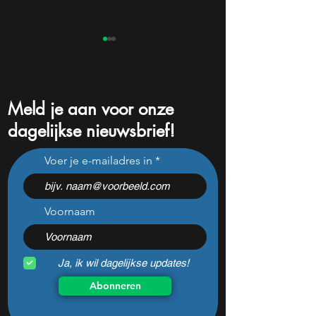
Meld je aan voor onze
dagelijkse nieuwsbrief!
Nvidia-topman haalt hard
Pentagon sluit ge
Voer je e-mailadres in
uit: “AI-angst komt van
deals met Nvidia,
CEO’s met een God-
en Amazon: dit 
complex”
beleggers weten
Voornaam
Ja, ik wil dagelijkse updates!
Abonneren