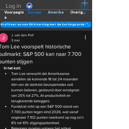
Log in
Voorpagin
Europa
Amerika
Overig..
a
Profiteer nu van 50% korting met de kortingscode: "DANK"
J. van den Poll
3 mei
Tom Lee voorspelt historische
bullmarkt: S&P 500 kan naar 7.700
punten stijgen
In het kort:
Tom Lee verwacht dat Amerikaanse 
aandelen de komende 18 tot 24 maanden 
één van de sterkste beursperiodes ooit 
kunnen beleven, gesteund door winstgroei 
van 25% tot 27%, AI-productiviteit en 
terugkerende beleggers.
Fundstrat mikt op een S&P 500-stand van 
7.700 punten tegen eind 2026, wat vanaf 
ongeveer 7.102 punten neerkomt op nog zo’n 
8% tot 10% stijgingspotentieel.
Beleggers moeten volgens het artikel 