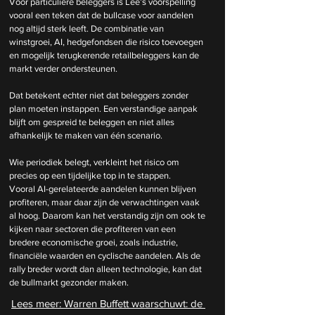
Voor particuliere beleggers is Lee’s voorspelling 
vooral een teken dat de bullcase voor aandelen 
nog altijd sterk leeft. De combinatie van 
winstgroei, AI, hedgefondsen die risico toevoegen 
en mogelijk terugkerende retailbeleggers kan de 
markt verder ondersteunen.
Dat betekent echter niet dat beleggers zonder 
plan moeten instappen. Een verstandige aanpak 
blijft om gespreid te beleggen en niet alles 
afhankelijk te maken van één scenario. 
Wie periodiek belegt, verkleint het risico om 
precies op een tijdelijke top in te stappen.
Vooral AI-gerelateerde aandelen kunnen blijven 
profiteren, maar daar zijn de verwachtingen vaak 
al hoog. Daarom kan het verstandig zijn om ook te 
kijken naar sectoren die profiteren van een 
bredere economische groei, zoals industrie, 
financiële waarden en cyclische aandelen. Als de 
rally breder wordt dan alleen technologie, kan dat 
de bullmarkt gezonder maken.
Lees meer: 
Warren Buffett waarschuwt: de 