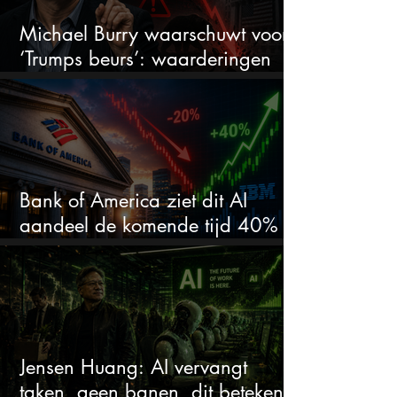
Michael Burry waarschuwt voor
‘Trumps beurs’: waarderingen
doen er niet meer toe
Bank of America ziet dit AI
aandeel de komende tijd 40%
stijgen na 20% daling
Jensen Huang: AI vervangt
taken, geen banen, dit betekent