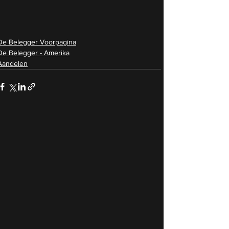
De Belegger Voorpagina
De Belegger - Amerika
Aandelen