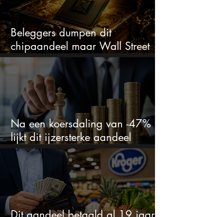
Beleggers dumpen dit
chipaandeel maar Wall Street
ziet een zeldzame koopkans
Na een koersdaling van -47%
lijkt dit ijzersterke aandeel
aantrekkelijker dan ooit
Dit aandeel betaald al 19 jaar