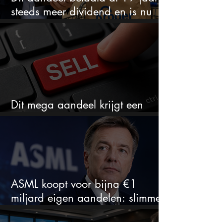
steeds meer dividend en is nu
goedkoop
Dit mega aandeel krijgt een
zeldzaam verkoopadvies
ASML koopt voor bijna €1
miljard eigen aandelen: slimme
zet of dure timing?