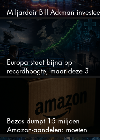
Miljardair Bill Ackman investeert
miljarden in dit techaandeel
Europa staat bijna op
recordhoogte, maar deze 3
sectoren vallen nu op
Bezos dumpt 15 miljoen
Amazon-aandelen: moeten
beleggers zich zorgen maken?