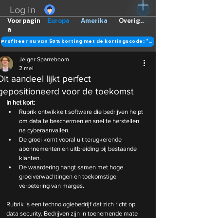
Log in
Voorpagin
Europa
Amerika
Overig..
a
Profiteer nu van 50% korting met de kortingscode: "DANK"
Jelger Sparreboom
2 mei
Dit aandeel lijkt perfect
gepositioneerd voor de toekomst
In het kort:
Rubrik ontwikkelt software die bedrijven helpt 
om data te beschermen en snel te herstellen 
na cyberaanvallen.
De groei komt vooral uit terugkerende 
abonnementen en uitbreiding bij bestaande 
klanten.
De waardering hangt samen met hoge 
groeiverwachtingen en toekomstige 
verbetering van marges.
Rubrik is een technologiebedrijf dat zich richt op 
data security. Bedrijven zijn in toenemende mate 