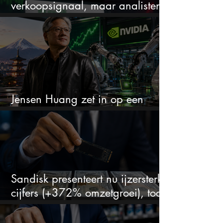
verkoopsignaal, maar analisten
zien juist een koopkans
Jensen Huang zet in op een
aandeel dat bijna niemand kent
Sandisk presenteert nu ijzersterke
cijfers (+372% omzetgroei), toch
zakt het aandeel weg