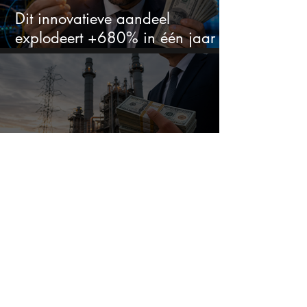
Dit innovatieve aandeel
explodeert +680% in één jaar
en blijft maar stijgen
Dit aandeel groeit explosief door
datacenters, maar heeft tientallen
miljarden nodig
Deze expert ziet nu hetzelfde als