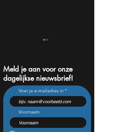
Meld je aan voor onze
dagelijkse nieuwsbrief!
Dit Europese
Dit zijn de groots
Voer je e-mailadres in
defensiebedrijf stijgt hard
winnaars en verli
nadat het dit jaar 46%
de kwartaalcijfers
daalde: mooie koopkans?
springen eruit)
Voornaam