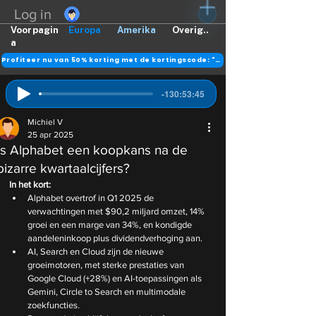
Log in
Voorpagin
Europa
Amerika
Overig..
a
Profiteer nu van 50% korting met de kortingscode: "DANK"
-130:53:45
Michiel V
25 apr 2025
Is Alphabet een koopkans na de
bizarre kwartaalcijfers?
In het kort:
Alphabet overtrof in Q1 2025 de 
verwachtingen met $90,2 miljard omzet, 14% 
groei en een marge van 34%, en kondigde 
aandeleninkoop plus dividendverhoging aan.
AI, Search en Cloud zijn de nieuwe 
groeimotoren, met sterke prestaties van 
Google Cloud (+28%) en AI-toepassingen als 
Gemini, Circle to Search en multimodale 
zoekfuncties.