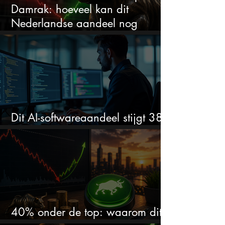
Damrak: hoeveel kan dit
Nederlandse aandeel nog
stijgen?
Dit AI-softwareaandeel stijgt 38%
en zet de SaaS-crash op zijn kop
40% onder de top: waarom dit