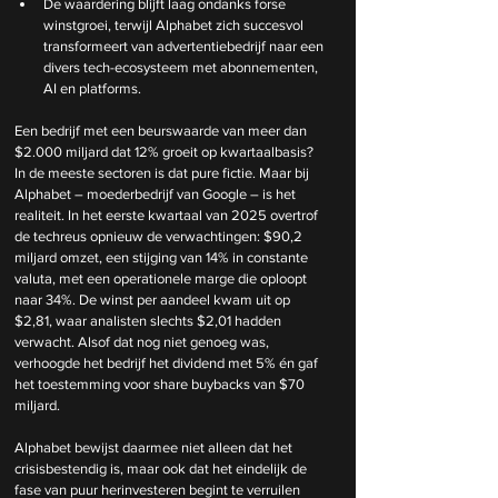
De waardering blijft laag ondanks forse 
winstgroei, terwijl Alphabet zich succesvol 
transformeert van advertentiebedrijf naar een 
divers tech-ecosysteem met abonnementen, 
AI en platforms.
Een bedrijf met een beurswaarde van meer dan 
$2.000 miljard dat 12% groeit op kwartaalbasis? 
In de meeste sectoren is dat pure fictie. Maar bij 
Alphabet – moederbedrijf van Google – is het 
realiteit. In het eerste kwartaal van 2025 overtrof 
de techreus opnieuw de verwachtingen: $90,2 
miljard omzet, een stijging van 14% in constante 
valuta, met een operationele marge die oploopt 
naar 34%. De winst per aandeel kwam uit op 
$2,81, waar analisten slechts $2,01 hadden 
verwacht. Alsof dat nog niet genoeg was, 
verhoogde het bedrijf het dividend met 5% én gaf 
het toestemming voor share buybacks van $70 
miljard.
Alphabet bewijst daarmee niet alleen dat het 
crisisbestendig is, maar ook dat het eindelijk de 
fase van puur herinvesteren begint te verruilen 