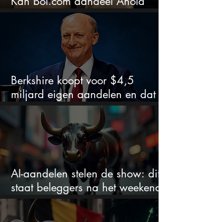
Kan bol.com aandeel Ahold
nieuw leven inblazen?
Berkshire koopt voor $4,5
miljard eigen aandelen en dat
zegt veel over de waardering
AI-aandelen stelen de show: dit
staat beleggers na het weekend
te wachten