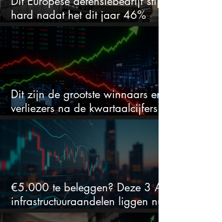
Dit Europese defensiebedrijf stijgt
hard nadat het dit jaar 46%
daalde: mooie koopkans?
Dit zijn de grootste winnaars en
verliezers na de kwartaalcijfers
(2 springen eruit)
€5.000 te beleggen? Deze 3 AI-
infrastructuuraandelen liggen nu
in de uitverkoop