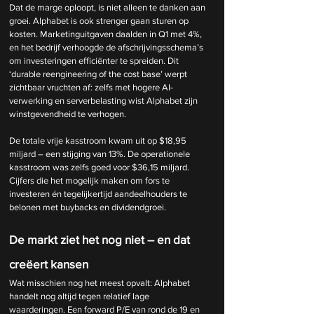
Dat de marge oploopt, is niet alleen te danken aan 
groei. Alphabet is ook strenger gaan sturen op 
kosten. Marketinguitgaven daalden in Q1 met 4%, 
en het bedrijf verhoogde de afschrijvingsschema’s 
om investeringen efficiënter te spreiden. Dit 
‘durable reengineering of the cost base’ werpt 
zichtbaar vruchten af: zelfs met hogere AI-
verwerking en serverbelasting wist Alphabet zijn 
winstgevendheid te verhogen.
De totale vrije kasstroom kwam uit op $18,95 
miljard – een stijging van 13%. De operationele 
kasstroom was zelfs goed voor $36,15 miljard. 
Cijfers die het mogelijk maken om fors te 
investeren én tegelijkertijd aandeelhouders te 
belonen met buybacks en dividendgroei.
De markt ziet het nog niet – en dat 
creëert kansen
Wat misschien nog het meest opvalt: Alphabet 
handelt nog altijd tegen relatief lage 
waarderingen. Een forward P/E van rond de 19 en 