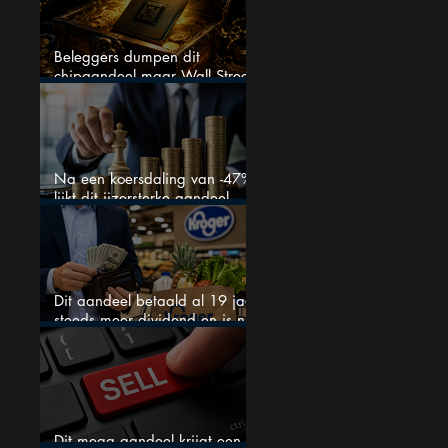
Beleggers dumpen dit
chipaandeel maar Wall Street
ziet een zeldzame koopkans
Na een koersdaling van -47%
lijkt dit ijzersterke aandeel
aantrekkelijker dan ooit
Dit aandeel betaald al 19 jaar
steeds meer dividend en is nu
goedkoop
Dit mega aandeel krijgt een