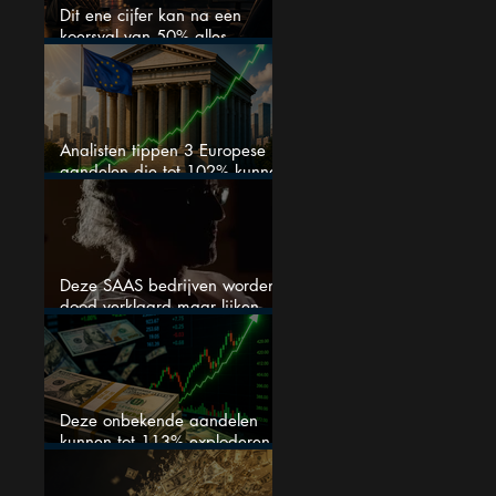
Dit ene cijfer kan na een
koersval van 50% alles
veranderen
Analisten tippen 3 Europese
aandelen die tot 102% kunnen
stijgen
Deze SAAS bedrijven worden
dood verklaard maar lijken
springlevend
Deze onbekende aandelen
kunnen tot 113% exploderen
(één springt eruit)