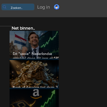
Log in
Net binnen..
Dit "saaie" Nederlandse
aandeel steeg dit jaar al 58%
en wordt volgens analisten
onderschat
Bank of America tipt deze 3
chipaandelen