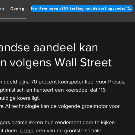
Profiteer nu van 50% korting met de kortingscode: "DANK"
ka
Overig..
landse aandeel kan
en volgens Wall Street
middeld bijna 70 procent koerspotentieel voor Prosus.
ptimistisch en hanteert een koersdoel dat 116 
idige koers ligt.
we AI technologie kan de volgende groeimotor voor 
ers optimaliseren hun rendement door te kijken 
it doen. 
eToro
, een van de grootste sociale 