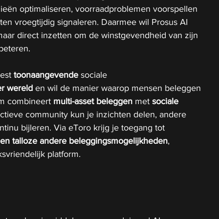
egieën optimaliseren, voorraadproblemen voorspellen 
ten vroegtijdig signaleren. Daarmee wil Prosus AI 
maar direct inzetten om de winstgevendheid van zijn 
beteren.
est 
toonaangevende
 sociale 
er wereld 
en wil de manier waarop mensen beleggen 
rm combineert
 multi-asset beleggen 
met 
sociale 
actieve community kun je inzichten delen, andere 
inu bijleren. Via eToro krijg je toegang tot 
o en talloze andere beleggingsmogelijkheden
, 
svriendelijk platform.