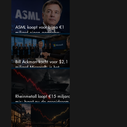
zeldzaam verkoopadvies
ASML koopt voor bijna €1
miljard eigen aandelen:
slimme zet of dure timing?
Bill Ackman kocht voor $2,1
miljard Microsoft: is het
aandeel na de koerssprong
nog aantrekkelijk?
Rheinmetall loopt €15 miljard
mis: barst nu de groeidroom
van het defensiebedrijf?