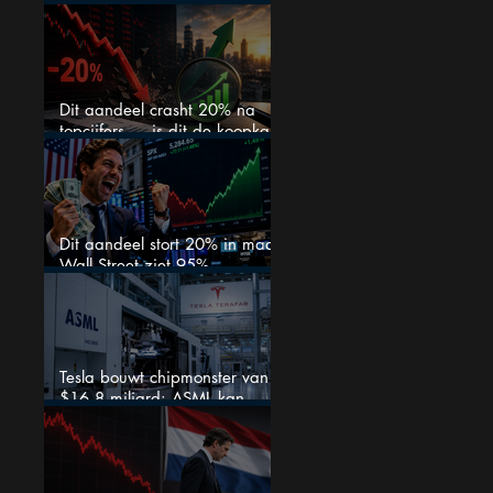
Aschenbrenner zet er nu $500
miljoen op
Dit aandeel crasht 20% na
topcijfers — is dit de koopkans
waar beleggers op wachtten?
Dit aandeel stort 20% in maar
Wall Street ziet 95%
koerspotentieel
Tesla bouwt chipmonster van
$16,8 miljard: ASML kan
grote winnaar worden