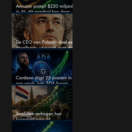
Amazon pompt $220 miljard
in AI: dit aandeel kan daar
explosief van profiteren
De CEO van Palantir doet een
opvallende uitspraak over de
beurs
Cardano stijgt 25 procent in
een week: kan ADA boven
$0,20 blijven?
Analisten verhogen hun
koersdoel voor dit
Nederlandse aandeel — maar
is het al te laat om in te