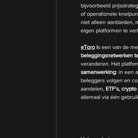
bijvoorbeeld prijsstrat
of operationele knelpun
niet alleen aanbieden, 
eigen platformen te ver
eToro
 i
s een van de me
beleggingsnetwerken
t
veranderen. Het platfo
samenwerking
: in een 
beleggers volgen en cont
aandelen,
 ETF's, crypt
allemaal via één gebruik