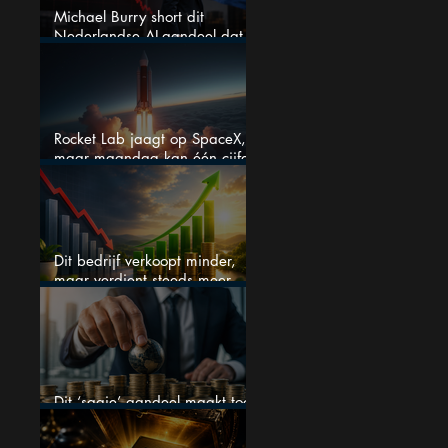
Michael Burry short dit
Nederlandse AI-aandeel dat
maar liefst 684% groeit
Rocket Lab jaagt op SpaceX,
maar maandag kan één cijfer
de droom doorprikken?
Dit bedrijf verkoopt minder,
maar verdient steeds meer —
hoe lang kan dit sprookje
doorgaan?
Dit ‘saaie’ aandeel maakt toch
bizar veel winst