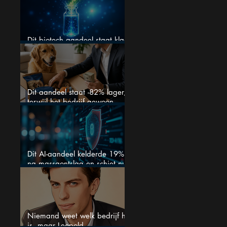
stappen?
Dit biotech aandeel staat klaar
voor een flinke rally
Dit aandeel staat -82% lager,
terwijl het bedrijf gewoon
groeit
Dit AI-aandeel kelderde 19%
na massaontslag en schiet nu
15% omhoog
Niemand weet welk bedrijf het
is, maar Leopold