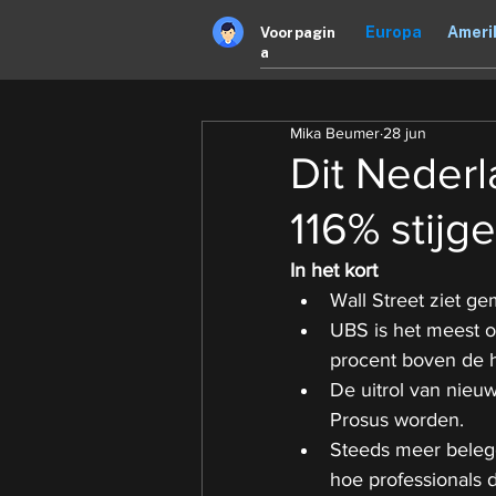
Europa
Ameri
Voorpagin
a
Mika Beumer
28 jun
Dit Neder
116% stijg
In het kort
Wall Street ziet ge
UBS is het meest o
procent boven de hu
De uitrol van nieu
Prosus worden.
Steeds meer belegg
hoe professionals d