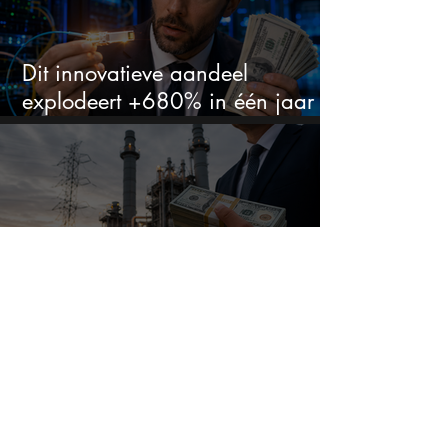
Dit innovatieve aandeel
explodeert +680% in één jaar
en blijft maar stijgen
Dit aandeel groeit explosief door
datacenters, maar heeft tientallen
miljarden nodig