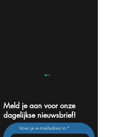
Meld je aan voor onze
dagelijkse nieuwsbrief!
Beleggers dumpen dit
Na een koersdali
Voer je e-mailadres in
chipaandeel maar Wall
-47% lijkt dit ijzer
Street ziet een zeldzame
aandeel aantrekke