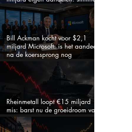
zet of dure timing?
Bill Ackman kocht voor $2,1
miljard Microsoft: is het aandeel
na de koerssprong nog
aantrekkelijk?
Rheinmetall loopt €15 miljard
mis: barst nu de groeidroom van
het defensiebedrijf?