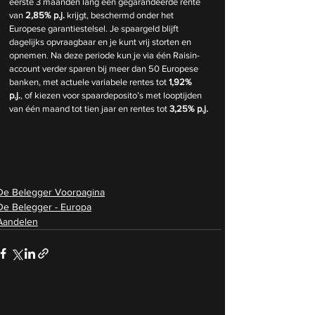
eerste 3 maanden lang een gegarandeerde rente 
van 
2,85% p.j.
 krijgt, beschermd onder het 
Europese garantiestelsel. Je spaargeld blijft 
dagelijks opvraagbaar en je kunt vrij storten en 
opnemen. Na deze periode kun je via één Raisin-
account verder sparen bij meer dan 50 Europese 
banken, met actuele variabele rentes tot 
1,92% 
p.j.
, of kiezen voor spaardeposito’s met looptijden 
van één maand tot tien jaar en rentes tot 
3,25% p.j.
De Belegger Voorpagina
De Belegger - Europa
Aandelen