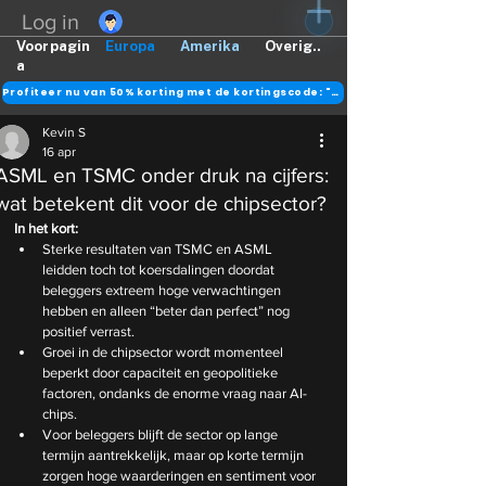
Log in
Voorpagin
Europa
Amerika
Overig..
a
Profiteer nu van 50% korting met de kortingscode: "DANK"
Kevin S
16 apr
ASML en TSMC onder druk na cijfers:
wat betekent dit voor de chipsector?
In het kort:
Sterke resultaten van TSMC en ASML 
leidden toch tot koersdalingen doordat 
beleggers extreem hoge verwachtingen 
hebben en alleen “beter dan perfect” nog 
positief verrast.
Groei in de chipsector wordt momenteel 
beperkt door capaciteit en geopolitieke 
factoren, ondanks de enorme vraag naar AI-
chips.
Voor beleggers blijft de sector op lange 
termijn aantrekkelijk, maar op korte termijn 
zorgen hoge waarderingen en sentiment voor 