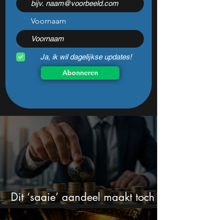
koopkans
dan ooit
Voornaam
Ja, ik wil dagelijkse updates!
Abonneren
Dit ‘saaie’ aandeel maakt toch
bizar veel winst