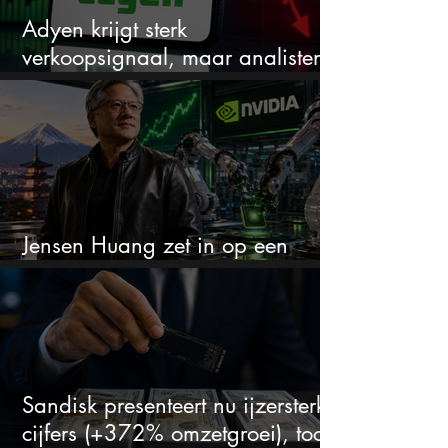
Adyen krijgt sterk
verkoopsignaal, maar analisten
zien juist een koopkans
Jensen Huang zet in op een
aandeel dat bijna niemand kent
Sandisk presenteert nu ijzersterke
cijfers (+372% omzetgroei), toch