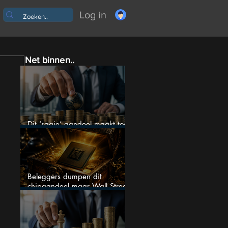
Log in
Net binnen..
Dit ‘saaie’ aandeel maakt toch
bizar veel winst
Beleggers dumpen dit
chipaandeel maar Wall Street
ziet een zeldzame koopkans