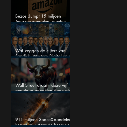
Bezos dumpt 15 miljoen
Amazon-aandelen: moeten
beleggers zich zorgen maken?
Wat zeggen de cijfers van
Sandisk, Western Digital en de
AI-Infrastructuur aandelen mij
werkelijk
Wall Street draait: deze vijf
populaire aandelen staan plots
onder spanning
911 miljoen SpaceX-aandelen
komen vrij: staat de koers voor