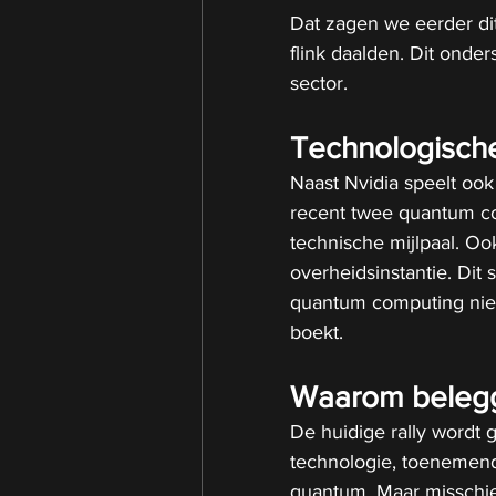
Dat zagen we eerder dit 
flink daalden. Dit onder
sector.
Technologisch
Naast Nvidia speelt ook 
recent twee quantum co
technische mijlpaal. Oo
overheidsinstantie. Dit
quantum computing niet 
boekt.
Waarom belegg
De huidige rally wordt
technologie, toenemend
quantum. Maar misschien