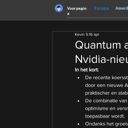
Europa
Ameri
Voorpagin
a
Kevin S
16 apr
Quantum a
Nvidia-nieu
In het kort:
De recente koersst
door een nieuwe A
praktischer en sta
De combinatie van
optimisme en versn
toepasbaar wordt.
Ondanks het groeive