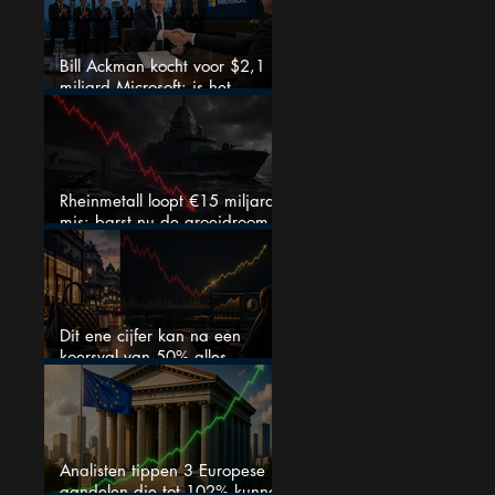
Bill Ackman kocht voor $2,1
miljard Microsoft: is het
aandeel na de koerssprong
nog aantrekkelijk?
Rheinmetall loopt €15 miljard
mis: barst nu de groeidroom
van het defensiebedrijf?
Dit ene cijfer kan na een
koersval van 50% alles
veranderen
Analisten tippen 3 Europese
aandelen die tot 102% kunnen