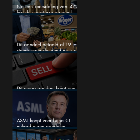
Na een koersdaling van -47%
lijkt dit ijzersterke aandeel
aantrekkelijker dan ooit
Dit aandeel betaald al 19 jaar
steeds meer dividend en is nu
goedkoop
Dit mega aandeel krijgt een
zeldzaam verkoopadvies
ASML koopt voor bijna €1
miljard eigen aandelen:
slimme zet of dure timing?