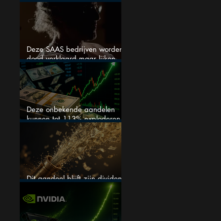
stijgen
Deze SAAS bedrijven worden
dood verklaard maar lijken
springlevend
Deze onbekende aandelen
kunnen tot 113% exploderen
(één springt eruit)
Dit aandeel blijft zijn dividend
verhogen, wat er ook gebeurt