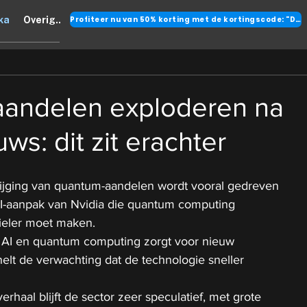
Profiteer nu van 50% korting met de kortingscode: "DANK"
ka
Overig..
andelen exploderen na
ws: dit zit erachter
ijging van quantum-aandelen wordt vooral gedreven 
I-aanpak van Nvidia die quantum computing 
bieler moet maken.
 AI en quantum computing zorgt voor nieuw 
elt de verwachting dat de technologie sneller 
rhaal blijft de sector zeer speculatief, met grote 