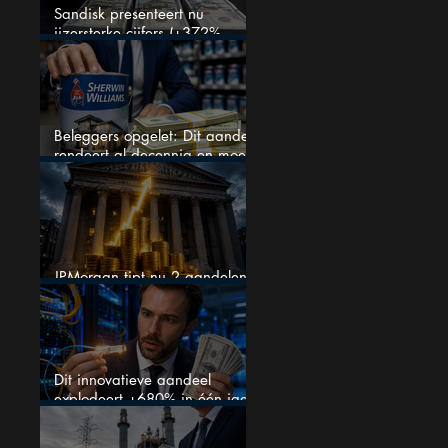
Sandisk presenteert nu
ijzersterke cijfers (+372%
omzetgroei), toch zakt het
aandeel weg
Beleggers opgelet: Dit aandeel
rendeert al decennia en moet
op je watchlist staan!
JPMorgan tipt nu 2 aandelen
voor augustus
Dit innovatieve aandeel
explodeert +680% in één jaar
en blijft maar stijgen