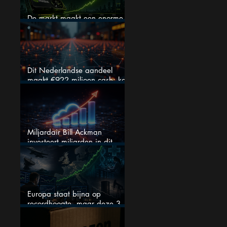
De markt maakt een enorme
fout bij Nvidia
Dit Nederlandse aandeel
maakt €922 miljoen cash: kan
dit dividendaandeel blijven
verhogen?
Miljardair Bill Ackman
investeert miljarden in dit
techaandeel
Europa staat bijna op
recordhoogte, maar deze 3
sectoren vallen nu op