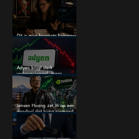
een nieuwe crash?
Dit is mijn favoriete belegger…
en het is niet Warren Buffett
Adyen krijgt sterk
verkoopsignaal, maar
analisten zien juist een
koopkans
Jensen Huang zet in op een
aandeel dat bijna niemand
kent