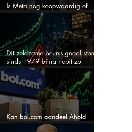
Is Meta nog koopwaardig of
wordt het tijd om te verkopen?
Dit zeldzame beurssignaal stond
sinds 1979 bijna nooit zo
extreem
Kan bol.com aandeel Ahold
nieuw leven inblazen?