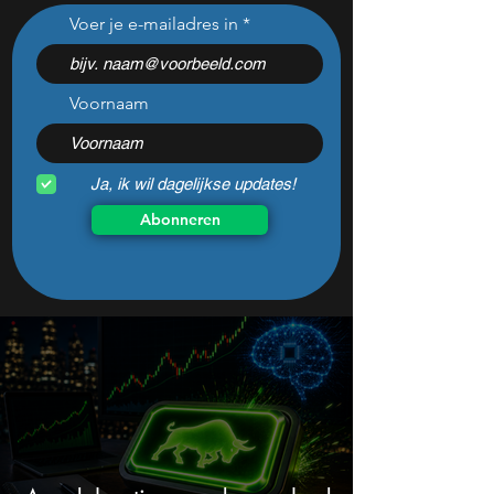
-70% en ik stap nu in
ASML Q1: sterke ci
Voer je e-mailadres in
voordat de markt draait, dit
maar dit ene sign
groeiaandeel wordt
bepaalt wat er nu
onderschat
Voornaam
Ja, ik wil dagelijkse updates!
Abonneren