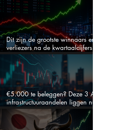
daalde: mooie koopkans?
Dit zijn de grootste winnaars en
verliezers na de kwartaalcijfers
(2 springen eruit)
€5.000 te beleggen? Deze 3 AI-
infrastructuuraandelen liggen nu
in de uitverkoop