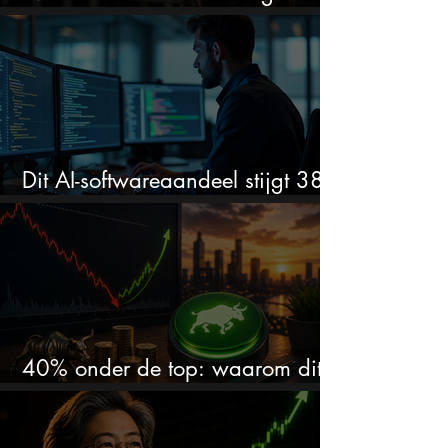
stijgen?
Dit AI-softwareaandeel stijgt 38%
en zet de SaaS-crash op zijn kop
40% onder de top: waarom dit
aandeel weer interessant wordt