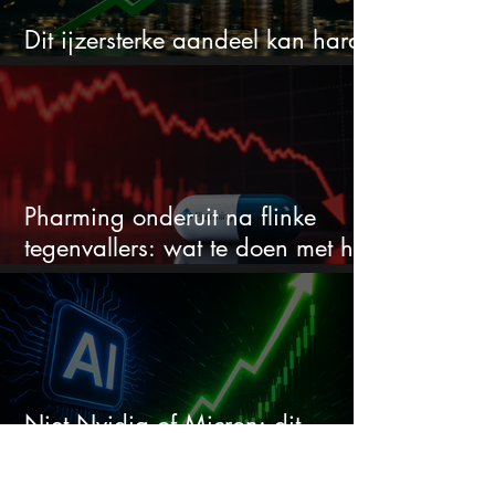
Dit ijzersterke aandeel kan hard
stijgen maar bijna niemand kijkt
Pharming onderuit na flinke
tegenvallers: wat te doen met het
aandeel?
Niet Nvidia of Micron: dit
aandeel kan de échte winnaar
van de AI-race worden