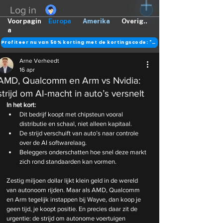
Log in
Voorpagin
Europa
Amerika
Overig..
a
Profiteer nu van 50% korting met de kortingscode: "DANK"
Arne Verheedt
16 apr
AMD, Qualcomm en Arm vs Nvidia:
strijd om AI-macht in auto’s versnelt
In het kort:
Dit bedrijf koopt met chipsteun vooral 
distributie en schaal, niet alleen kapitaal.
De strijd verschuift van auto’s naar controle 
over de AI softwarelaag.
Beleggers onderschatten hoe snel deze markt 
zich rond standaarden kan vormen.
Zestig miljoen dollar lijkt klein geld in de wereld 
van autonoom rijden. Maar als AMD, Qualcomm 
en Arm tegelijk instappen bij Wayve, dan koop je 
geen tijd, je koopt positie. En precies daar zit de 
urgentie: de strijd om autonome voertuigen 