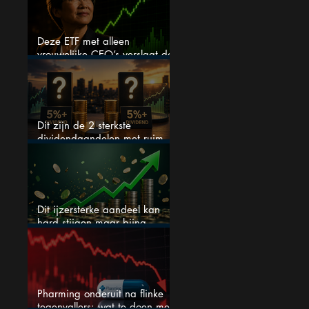
Deze ETF met alleen
vrouwelijke CEO’s verslaat de
S&P 500 keihard
Dit zijn de 2 sterkste
dividendaandelen met ruim
5% dividend
Dit ijzersterke aandeel kan
hard stijgen maar bijna
niemand kijkt
Pharming onderuit na flinke
tegenvallers: wat te doen met