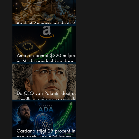
Bank of America tipt deze 3
chipaandelen
Amazon pompt $220 miljard
in AI: dit aandeel kan daar
explosief van profiteren
De CEO van Palantir doet een
opvallende uitspraak over de
beurs
Cardano stijgt 25 procent in
een week: kan ADA boven