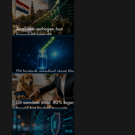
$0,20 blijven?
Analisten verhogen hun
koersdoel voor dit
Nederlandse aandeel — maar
is het al te laat om in te
stappen?
Dit biotech aandeel staat klaar
voor een flinke rally
Dit aandeel staat -82% lager,
terwijl het bedrijf gewoon
groeit