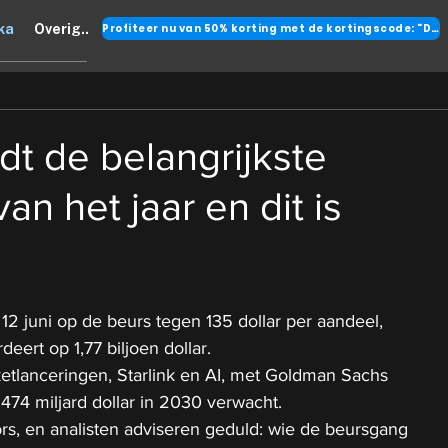
Profiteer nu van 50% korting met de kortingscode: "DANK"
ka
Overig..
rdt de belangrijkste
an het jaar en dit is
12 juni op de beurs tegen 135 dollar per aandeel, 
deert op 1,77 biljoen dollar.
etlanceringen, Starlink en AI, met Goldman Sachs 
474 miljard dollar in 2030 verwacht.
ors, en analisten adviseren geduld: wie de beursgang 