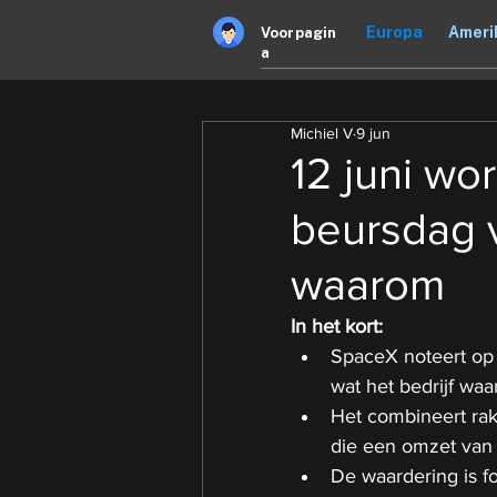
Europa
Ameri
Voorpagin
a
Michiel V
9 jun
12 juni wo
beursdag v
waarom
In het kort:
SpaceX noteert op 
wat het bedrijf waar
Het combineert rak
die een omzet van 
De waardering is f