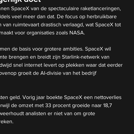
en SpaceX van de spectaculaire raketlanceringen, 
iddels veel meer dan dat. De focus op herbruikbare 
n van ruimtevaart drastisch verlaagd, wat SpaceX tot 
maakt voor organisaties zoals NASA.
ormen de basis voor grotere ambities. SpaceX wil 
mte brengen en breidt zijn Starlink-netwerk van 
eldwijd snel internet levert op plekken waar dat eerder 
venop groeit de AI-divisie van het bedrijf 
sten geld. Vorig jaar boekte SpaceX een nettoverlies 
terwijl de omzet met 33 procent groeide naar 18,7 
 weerhoudt analisten er niet van om grote 
reken.