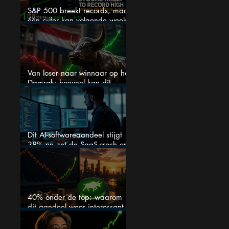
S&P 500 breekt records, maar
één cijfer kan volgende week
alles veranderen
Van loser naar winnaar op het
Damrak: hoeveel kan dit
Nederlandse aandeel nog
stijgen?
Dit AI-softwareaandeel stijgt
38% en zet de SaaS-crash op
zijn kop
40% onder de top: waarom
dit aandeel weer interessant
wordt