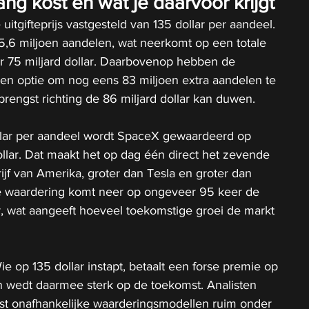
ng kost en wat je daarvoor krijgt
itgifteprijs vastgesteld van 135 dollar per aandeel. 
5,6 miljoen aandelen, wat neerkomt op een totale 
 75 miljard dollar. Daarbovenop hebben de 
n optie om nog eens 83 miljoen extra aandelen te 
brengst richting de 86 miljard dollar kan duwen.
ollar per aandeel wordt SpaceX gewaardeerd op 
ollar. Dat maakt het op dag één direct het zevende 
jf van Amerika, groter dan Tesla en groter dan 
e waardering komt neer op ongeveer 95 keer de 
r, wat aangeeft hoeveel toekomstige groei de markt 
Wie op 135 dollar instapt, betaalt een forse premie op 
n wedt daarmee sterk op de toekomst. Analisten 
st onafhankelijke waarderingsmodellen ruim onder 