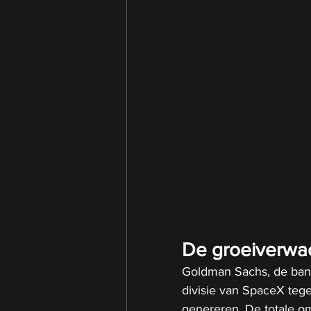
De groeiverwac
Goldman Sachs, de bank
divisie van SpaceX teg
genereren. De totale om