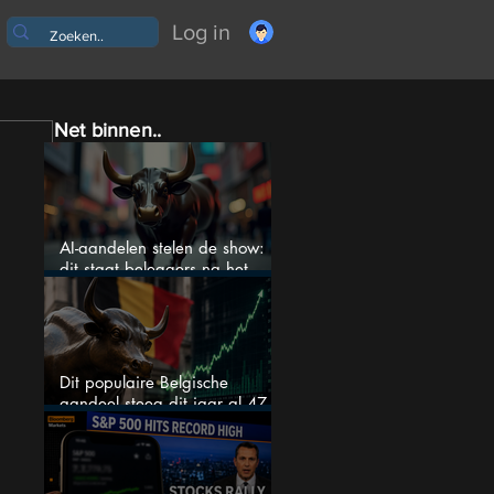
Log in
Net binnen..
AI-aandelen stelen de show:
dit staat beleggers na het
weekend te wachten
Dit populaire Belgische
aandeel steeg dit jaar al 47
procent: is er ruimte voor
meer?