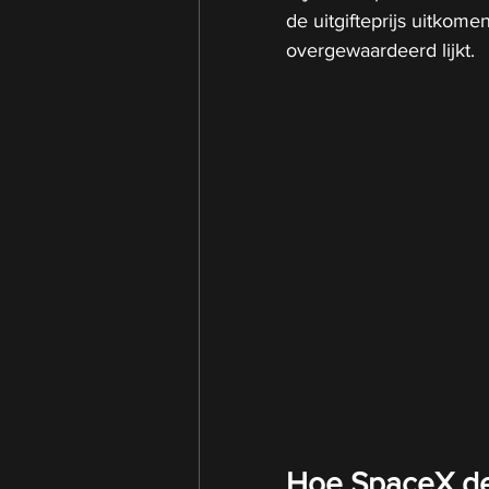
de uitgifteprijs uitkom
overgewaardeerd lijkt.
Hoe SpaceX de