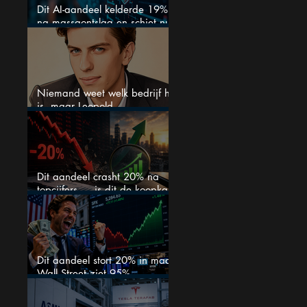
Dit AI-aandeel kelderde 19%
na massaontslag en schiet nu
15% omhoog
Niemand weet welk bedrijf het
is, maar Leopold
Aschenbrenner zet er nu $500
miljoen op
Dit aandeel crasht 20% na
topcijfers — is dit de koopkans
waar beleggers op wachtten?
Dit aandeel stort 20% in maar
Wall Street ziet 95%
koerspotentieel