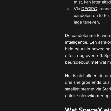
mist, kan later alti
Via 
DEGIRO
 kunne
aandelen en ETF’s,
lage tarieven.
De aandelenmarkt wordt
intelligentie. Een aank
hele beurs in beweging 
effect nog overtreft: Sp
beursdebuut met wat mo
Het is niet alleen de o
drie snelgroeiende busin
satellietinternet via St
unieke nieuwkomer op 
Wat SpaceX eig