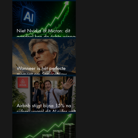
het aandeel?
Niet Nvidia of Micron: dit
aandeel kan de échte winnaar
van de AI-race worden
Wanneer is hét perfecte
moment om ServiceNow
aandelen te kopen?
Airbnb stijgt bijna 15% na
cijfers: vooral dit AI-cijfer valt
op