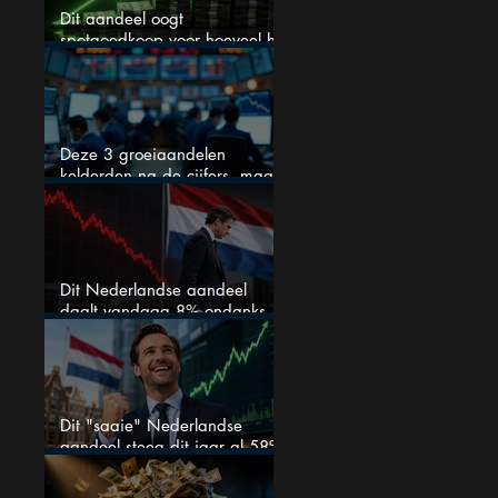
Dit aandeel oogt
spotgoedkoop voor hoeveel het
kan stijgen
Deze 3 groeiaandelen
kelderden na de cijfers, maar
één is mijn duidelijke favoriet
Dit Nederlandse aandeel
daalt vandaag 8% ondanks
zeer sterke halfjaarcijfers en
positieve analistenadviezen:
mooie koopkans?
Dit "saaie" Nederlandse
aandeel steeg dit jaar al 58%
en wordt volgens analisten
onderschat