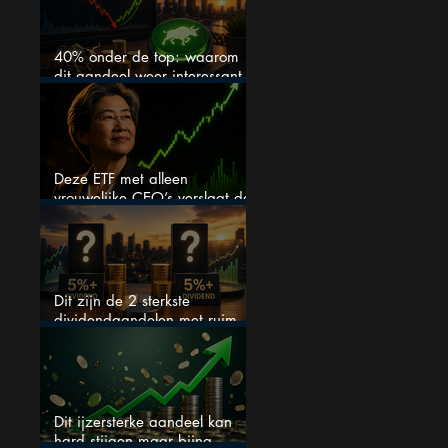
40% onder de top: waarom
dit aandeel weer interessant
wordt
Deze ETF met alleen
vrouwelijke CEO’s verslaat de
S&P 500 keihard
Dit zijn de 2 sterkste
dividendaandelen met ruim
5% dividend
Dit ijzersterke aandeel kan
hard stijgen maar bijna