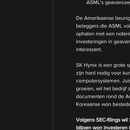
ASML’s geavanceerd
De Amerikaanse beursga
beleggers die ASML volg
ophalen met een noteri
investeringen in geav
interessant.
SK Hynix is een grote 
zijn hard nodig voor kun
computersystemen. Juist
groeien, wil het bedrijf
documenten rond de Ame
Koreaanse won bestede
Volgens SEC-filings wil
biljoen won investeren