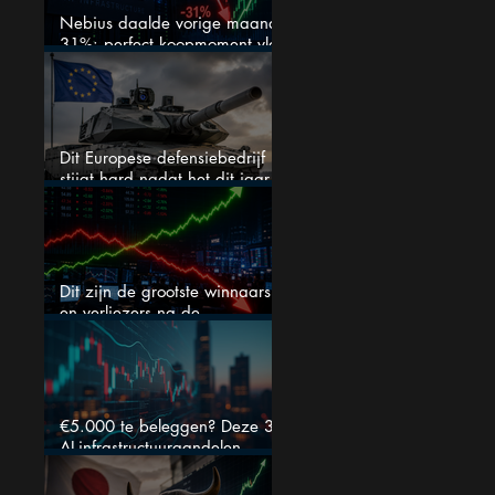
Nebius daalde vorige maand
31%: perfect koopmoment vlak
voor kwartaalcijfers?
Dit Europese defensiebedrijf
stijgt hard nadat het dit jaar
46% daalde: mooie koopkans?
Dit zijn de grootste winnaars
en verliezers na de
kwartaalcijfers (2 springen
eruit)
€5.000 te beleggen? Deze 3
AI-infrastructuuraandelen
liggen nu in de uitverkoop