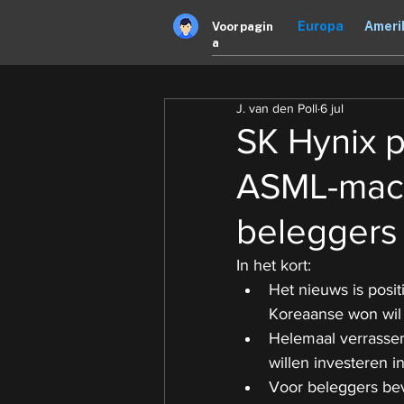
Europa
Ameri
Voorpagin
a
J. van den Poll
6 jul
SK Hynix p
ASML-mac
beleggers
In het kort:
Het nieuws is posit
Koreaanse won wil
Helemaal verrassend
willen investeren i
Voor beleggers beve