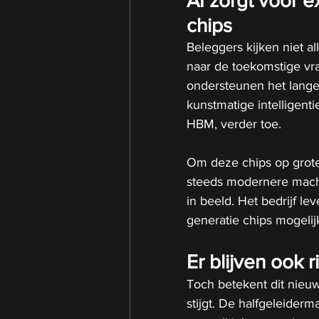
AI zorgt voor 
chips
Beleggers kijken niet a
naar de toekomstige vr
ondersteunen het lange
kunstmatige intelligent
HBM, verder toe.
Om deze chips op grot
steeds modernere mach
in beeld. Het bedrijf le
generatie chips mogelij
Er blijven ook 
Toch betekent dit nieu
stijgt. De halfgeleiderm