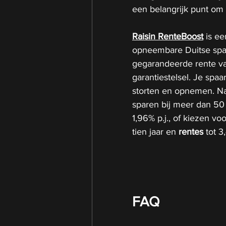
een belangrijk punt om
Raisin RenteBoost
 is ee
opneembare Duitse spa
gegarandeerde rente va
garantiestelsel. Je spaar
storten en opnemen. Na
sparen bij meer dan 50
1,96% p.j., of kiezen v
tien jaar en 
rentes
 tot 3
FAQ