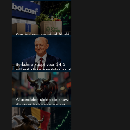
zo extreem
Kan bol.com aandeel Ahold
nieuw leven inblazen?
Berkshire koopt voor $4,5
miljard eigen aandelen en dat
zegt veel over de waardering
AI-aandelen stelen de show:
dit staat beleggers na het
weekend te wachten