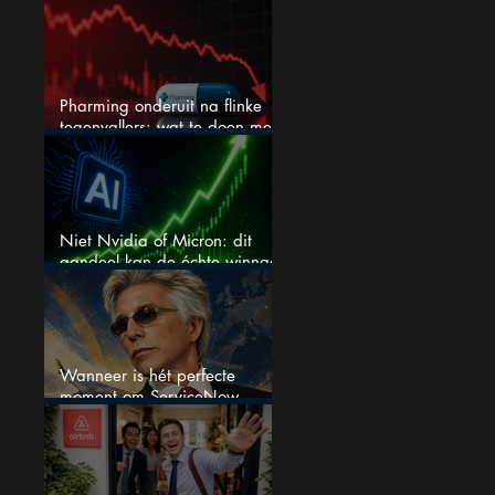
niemand kijkt
Pharming onderuit na flinke
tegenvallers: wat te doen met
het aandeel?
Niet Nvidia of Micron: dit
aandeel kan de échte winnaar
van de AI-race worden
Wanneer is hét perfecte
moment om ServiceNow
aandelen te kopen?