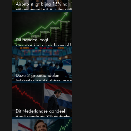
Airbnb stijgt bijna 15% na
cijfers: vooral dit AI-cijfer valt
op
Dit aandeel oogt
spotgoedkoop voor hoeveel het
kan stijgen
Deze 3 groeiaandelen
kelderden na de cijfers, maar
één is mijn duidelijke favoriet
Dit Nederlandse aandeel
daalt vandaag 8% ondanks
zeer sterke halfjaarcijfers en
positieve analistenadviezen: