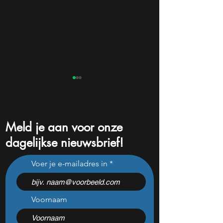
Meld je aan voor onze
dagelijkse nieuwsbrief!
Sandisk presenteert nu
Beleggers opgelet
Voer je e-mailadres in
ijzersterke cijfers (+372%
aandeel rendeert 
omzetgroei), toch zakt het
decennia en moet
aandeel weg
watchlist staan!
Voornaam