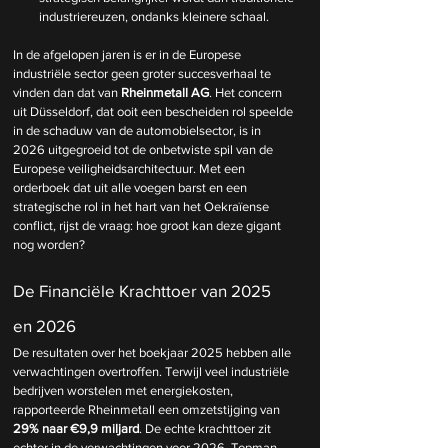
industriereuzen, ondanks kleinere schaal.
In de afgelopen jaren is er in de Europese 
industriële sector geen groter succesverhaal te 
vinden dan dat van 
Rheinmetall AG
. Het concern 
uit Düsseldorf, dat ooit een bescheiden rol speelde 
in de schaduw van de automobielsector, is in 
2026 uitgegroeid tot de onbetwiste spil van de 
Europese veiligheidsarchitectuur. Met een 
orderboek dat uit alle voegen barst en een 
strategische rol in het hart van het Oekraïense 
conflict, rijst de vraag: hoe groot kan deze gigant 
nog worden?
De Financiële Krachttoer van 2025 
en 2026
De resultaten over het boekjaar 2025 hebben alle 
verwachtingen overtroffen. Terwijl veel industriële 
bedrijven worstelen met energiekosten, 
rapporteerde Rheinmetall een omzetstijging van 
29% naar €9,9 miljard
. De echte krachttoer zit 
echter in de verwachtingen voor 2026. Topman 