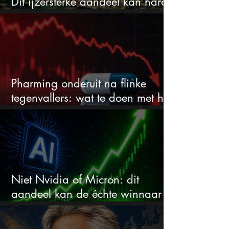
Dit ijzersterke aandeel kan hard
stijgen maar bijna niemand kijkt
Pharming onderuit na flinke
tegenvallers: wat te doen met het
aandeel?
Niet Nvidia of Micron: dit
aandeel kan de échte winnaar
van de AI-race worden