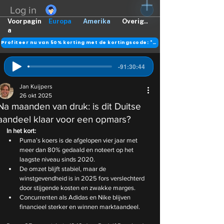
Log in
Voorpagin
Europa
Amerika
Overig..
a
Profiteer nu van 50% korting met de kortingscode: "DANK"
-91:30:44
Jan Kuijpers
26 okt 2025
Na maanden van druk: is dit Duitse
aandeel klaar voor een opmars?
In het kort:
Puma’s koers is de afgelopen vier jaar met 
meer dan 80% gedaald en noteert op het 
laagste niveau sinds 2020.
De omzet blijft stabiel, maar de 
winstgevendheid is in 2025 fors verslechterd 
door stijgende kosten en zwakke marges.
Concurrenten als Adidas en Nike blijven 
financieel sterker en winnen marktaandeel.