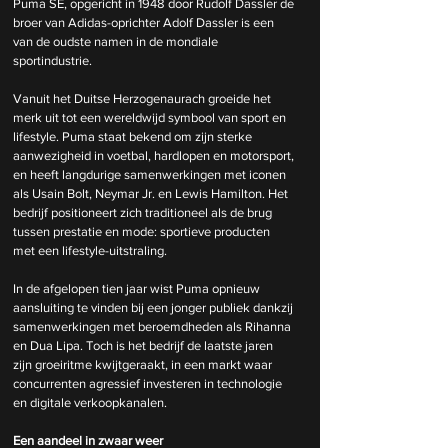
Puma SE, opgericht in 1948 door Rudolf Dassler de 
broer van Adidas-oprichter Adolf Dassler is een 
van de oudste namen in de mondiale 
sportindustrie.
Vanuit het Duitse Herzogenaurach groeide het 
merk uit tot een wereldwijd symbool van sport en 
lifestyle. Puma staat bekend om zijn sterke 
aanwezigheid in voetbal, hardlopen en motorsport, 
en heeft langdurige samenwerkingen met iconen 
als Usain Bolt, Neymar Jr. en Lewis Hamilton. Het 
bedrijf positioneert zich traditioneel als de brug 
tussen prestatie en mode: sportieve producten 
met een lifestyle-uitstraling. 
In de afgelopen tien jaar wist Puma opnieuw 
aansluiting te vinden bij een jonger publiek dankzij 
samenwerkingen met beroemdheden als Rihanna 
en Dua Lipa. Toch is het bedrijf de laatste jaren 
zijn groeiritme kwijtgeraakt, in een markt waar 
concurrenten agressief investeren in technologie 
en digitale verkoopkanalen.
Een aandeel in zwaar weer