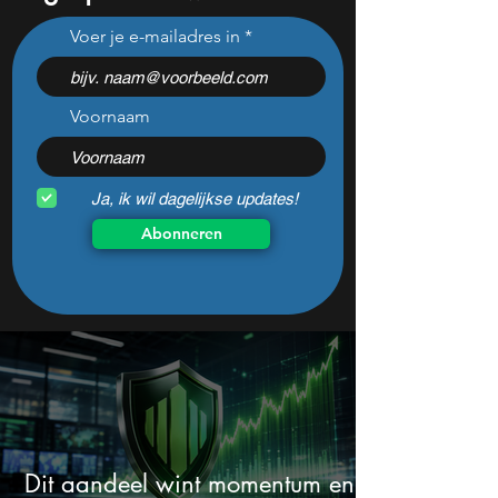
Nebius daalde vorige
Dit Europese
Voer je e-mailadres in
maand 31%: perfect
defensiebedrijf sti
koopmoment vlak voor
nadat het dit jaar
kwartaalcijfers?
daalde: mooie ko
Voornaam
Ja, ik wil dagelijkse updates!
Abonneren
Dit aandeel wint momentum en