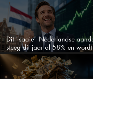
koopkans?
Dit "saaie" Nederlandse aandeel
steeg dit jaar al 58% en wordt
volgens analisten onderschat
Bank of America tipt deze 3
chipaandelen