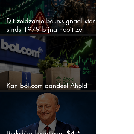
Dit zeldzame beurssignaal stond
sinds 1979 bijna nooit zo
extreem
Kan bol.com aandeel Ahold
nieuw leven inblazen?
Berkshire koopt voor $4,5