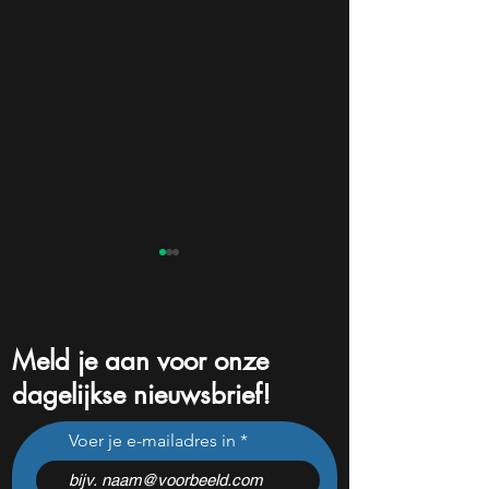
Meld je aan voor onze
dagelijkse nieuwsbrief!
Nebius daalde vorige
Dit Europese
Voer je e-mailadres in
maand 31%: perfect
defensiebedrijf sti
koopmoment vlak voor
nadat het dit jaar