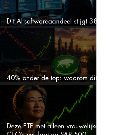
Dit AI-softwareaandeel stijgt 38%
en zet de SaaS-crash op zijn kop
40% onder de top: waarom dit
aandeel weer interessant wordt
Deze ETF met alleen vrouwelijke
CEO’s verslaat de S&P 500