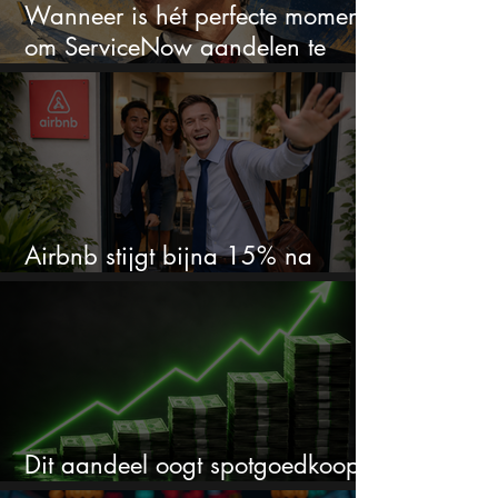
Wanneer is hét perfecte moment
om ServiceNow aandelen te
kopen?
Airbnb stijgt bijna 15% na
cijfers: vooral dit AI-cijfer valt op
Dit aandeel oogt spotgoedkoop
voor hoeveel het kan stijgen