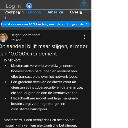
Log in
Voorpagin
Europa
Amerika
Overig..
a
Profiteer nu van 50% korting met de kortingscode: "DANK"
Jelger Sparreboom
29 apr
Dit aandeel blijft maar stijgen, al meer
dan 10.000% rendement
In het kort:
Mastercard verwerkt wereldwijd enorme 
hoeveelheden betalingen en verdient aan 
elke transactie die over het netwerk loopt.
Een groeiend deel van de omzet komt uit 
diensten zoals cybersecurity en data-analyse, 
die sneller groeien dan de kernactiviteiten.
Het schaalbare model met lage marginale 
kosten zorgt voor hoge marges en 
consistente winstgroei.
Mastercard is een bedrijf dat zich richt op het 
mogelijk maken van elektronische betalingen. 