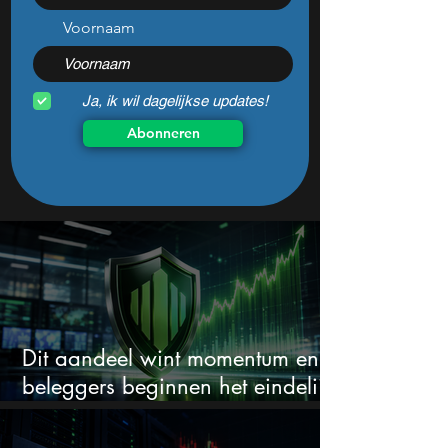
kwartaalcijfers?
daalde: mooie ko
Voornaam
Ja, ik wil dagelijkse updates!
Abonneren
Dit aandeel wint momentum en
beleggers beginnen het eindelijk
te zien