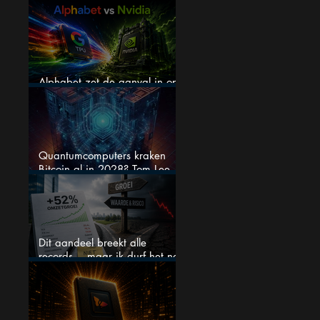
verwachtingen, maar is het nu
nog wel koopwaardig?
Alphabet zet de aanval in op
Nvidia met eigen AI-chips
Quantumcomputers kraken
Bitcoin al in 2028? Tom Lee
luidt de alarmbel
Dit aandeel breekt alle
records… maar ik durf het na
deze koersstijging niet te
kopen