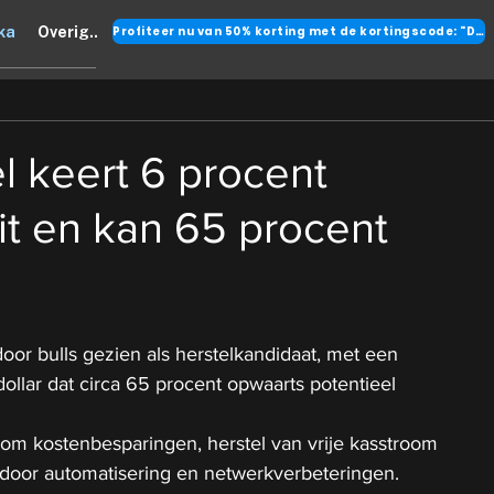
Profiteer nu van 50% korting met de kortingscode: "DANK"
ka
Overig..
l keert 6 procent
it en kan 65 procent
oor bulls gezien als herstelkandidaat, met een 
ollar dat circa 65 procent opwaarts potentieel 
 om kostenbesparingen, herstel van vrije kasstroom 
door automatisering en netwerkverbeteringen.