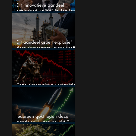
Dit innovatieve aandeel
explodeert +680% in één jaar
en blijft maar stijgen
Dit aandeel groeit explosief
door datacenters, maar heeft
tientallen miljarden nodig
Deze expert ziet nu hetzelfde
als voor de crash van 1987
Iedereen gokt tegen deze
aandelen. Ik zou er juist 2
kopen