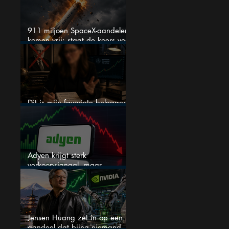
911 miljoen SpaceX-aandelen
komen vrij: staat de koers voor
een nieuwe crash?
Dit is mijn favoriete belegger…
en het is niet Warren Buffett
Adyen krijgt sterk
verkoopsignaal, maar
analisten zien juist een
koopkans
Jensen Huang zet in op een
aandeel dat bijna niemand