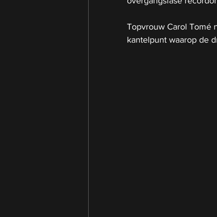
overgangsfase recordomz
Topvrouw Carol Tomé no
kantelpunt waarop de dr