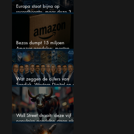
Europa staat bijna op
recordhoogte, maar deze 3
sectoren vallen nu op
Bezos dumpt 15 miljoen
Amazon-aandelen: moeten
beleggers zich zorgen maken?
Wat zeggen de cijfers van
Sandisk, Western Digital en de
AI-Infrastructuur aandelen mij
werkelijk
Wall Street draait: deze vijf
populaire aandelen staan plots
onder spanning