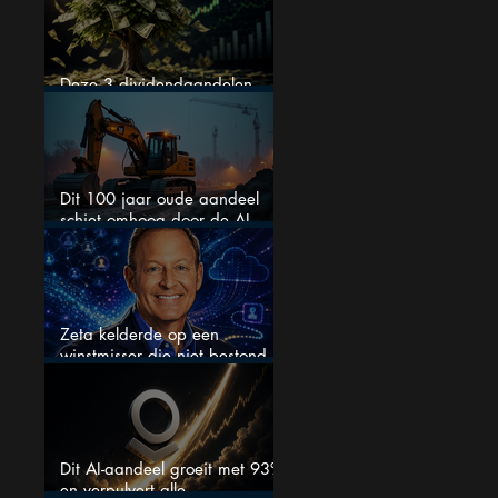
Deze 3 dividendaandelen
kunnen binnenkort flink stijgen
Dit 100 jaar oude aandeel
schiet omhoog door de AI-
boom
Zeta kelderde op een
winstmisser die niet bestond
maar zijn de aandelen
koopwaardig?
Dit AI-aandeel groeit met 93%
en verpulvert alle