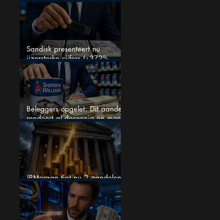
kent
Sandisk presenteert nu
ijzersterke cijfers (+372%
omzetgroei), toch zakt het
aandeel weg
Beleggers opgelet: Dit aandeel
rendeert al decennia en moet
op je watchlist staan!
JPMorgan tipt nu 2 aandelen
voor augustus