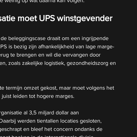
 te weinig op wat daarna kan volgen.
satie moet UPS winstgevender 
 de beleggingscase draait om een ingrijpende 
PS is bezig zijn afhankelijkheid van lage marge-
ug te brengen en wil die vervangen door 
en, zoals zakelijke logistiek, gezondheidszorg en 
te termijn omzet gekost, maar moet volgens het 
juist leiden tot hogere marges.
anisatie al 3,5 miljard dollar aan 
aarbij werden tientallen locaties gesloten, 
geschrapt en bleef het concern ondanks de 