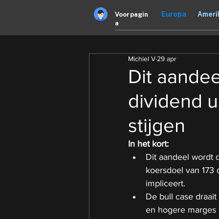
Europa
Ameri
Voorpagin
a
Michiel V
29 apr
Dit aandee
dividend u
stijgen
In het kort:
Dit aandeel wordt d
koersdoel van 173 d
impliceert.
De bull case draait
en hogere marges 