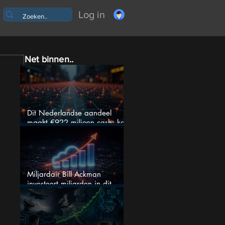
Log in
Net binnen..
Dit Nederlandse aandeel
maakt €922 miljoen cash: kan
dit dividendaandeel blijven
verhogen?
Miljardair Bill Ackman
investeert miljarden in dit
techaandeel