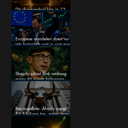
Dit chipaandeel kan in 12
maanden verdubbelen
Europese aandelen doen nu
iets historisch wat je niet mag
negeren
Shopify schiet flink omhoog
maar dit is wat beleggers
missen
Beursupdate: AI-rally voegt
$3,5 biljoen toe, maar deze
cijfers waarschuwen beleggers