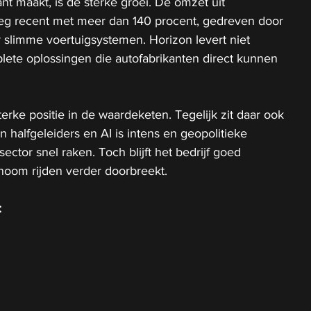
ant maakt, is de sterke groei. De omzet uit 
eg recent met meer dan 140 procent, gedreven door 
slimme voertuigsystemen. Horizon levert niet 
lete oplossingen die autofabrikanten direct kunnen 
erke positie in de waardeketen. Tegelijk zit daar ook 
in halfgeleiders en AI is intens en geopolitieke 
ctor snel raken. Toch blijft het bedrijf goed 
noom rijden verder doorbreekt.
: