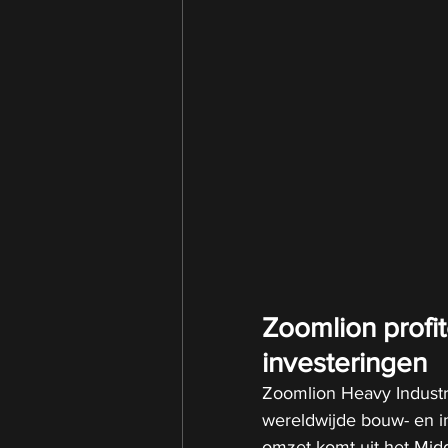
Zoomlion profi
investeringen
Zoomlion Heavy Industry 
wereldwijde bouw- en i
omzet komt uit het Mid