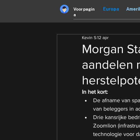
Europa
Ameri
Voorpagin
a
Kevin S
12 apr
Morgan Sta
aandelen m
herstelpot
In het kort:
De afname van span
van beleggers in a
Drie kansrijke bedr
Zoomlion (infrastru
technologie voor da