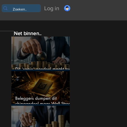
Log in
Net binnen..
Dit ‘saaie’ aandeel maakt toch
bizar veel winst
Beleggers dumpen dit
chipaandeel maar Wall Street
ziet een zeldzame koopkans