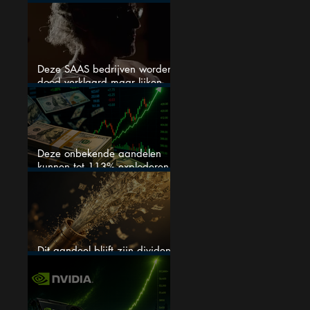
stijgen
Deze SAAS bedrijven worden
dood verklaard maar lijken
springlevend
Deze onbekende aandelen
kunnen tot 113% exploderen
(één springt eruit)
Dit aandeel blijft zijn dividend
verhogen, wat er ook gebeurt