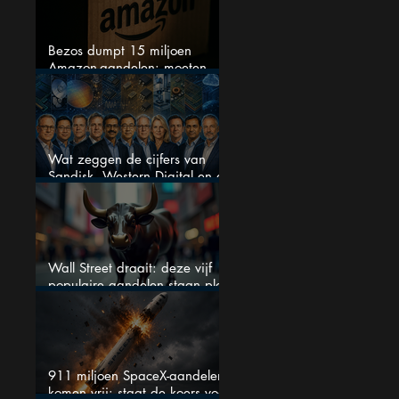
Bezos dumpt 15 miljoen
Amazon-aandelen: moeten
beleggers zich zorgen maken?
Wat zeggen de cijfers van
Sandisk, Western Digital en de
AI-Infrastructuur aandelen mij
werkelijk
Wall Street draait: deze vijf
populaire aandelen staan plots
onder spanning
911 miljoen SpaceX-aandelen
komen vrij: staat de koers voor