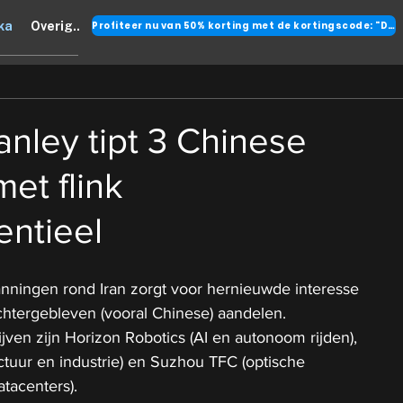
Profiteer nu van 50% korting met de kortingscode: "DANK"
ka
Overig..
nley tipt 3 Chinese
et flink
entieel
ningen rond Iran zorgt voor hernieuwde interesse 
chtergebleven (vooral Chinese) aandelen.
ijven zijn Horizon Robotics (AI en autonoom rijden), 
ctuur en industrie) en Suzhou TFC (optische 
tacenters).