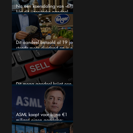
Na een koersdaling van -47%
lijkt dit ijzersterke aandeel
aantrekkelijker dan ooit
Dit aandeel betaald al 19 jaar
steeds meer dividend en is nu
goedkoop
Dit mega aandeel krijgt een
zeldzaam verkoopadvies
ASML koopt voor bijna €1
miljard eigen aandelen:
slimme zet of dure timing?