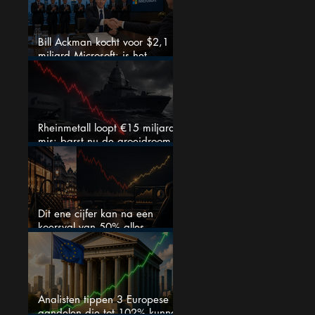
Bill Ackman kocht voor $2,1
miljard Microsoft: is het
aandeel na de koerssprong
nog aantrekkelijk?
Rheinmetall loopt €15 miljard
mis: barst nu de groeidroom
van het defensiebedrijf?
Dit ene cijfer kan na een
koersval van 50% alles
veranderen
Analisten tippen 3 Europese
aandelen die tot 102% kunnen