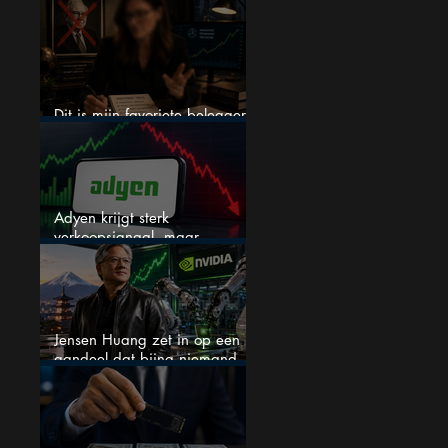
een nieuwe crash?
Dit is mijn favoriete belegger…
en het is niet Warren Buffett
Adyen krijgt sterk
verkoopsignaal, maar
analisten zien juist een
koopkans
Jensen Huang zet in op een
aandeel dat bijna niemand
kent