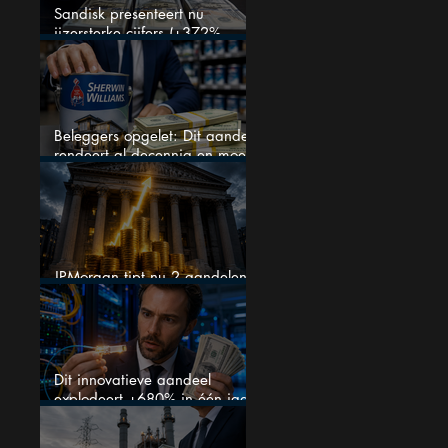
Sandisk presenteert nu
ijzersterke cijfers (+372%
omzetgroei), toch zakt het
aandeel weg
Beleggers opgelet: Dit aandeel
rendeert al decennia en moet
op je watchlist staan!
JPMorgan tipt nu 2 aandelen
voor augustus
Dit innovatieve aandeel
explodeert +680% in één jaar
en blijft maar stijgen