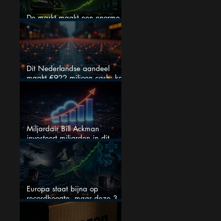
De markt maakt een enorme
fout bij Nvidia
Dit Nederlandse aandeel
maakt €922 miljoen cash: kan
dit dividendaandeel blijven
verhogen?
Miljardair Bill Ackman
investeert miljarden in dit
techaandeel
Europa staat bijna op
recordhoogte, maar deze 3
sectoren vallen nu op