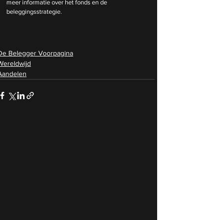
meer informatie over het fonds en de 
beleggingsstrategie.
De Belegger Voorpagina
Wereldwijd
Aandelen