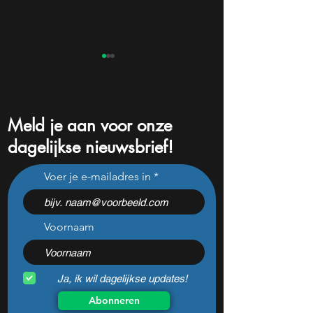
Meld je aan voor onze
dagelijkse nieuwsbrief!
Dit populaire Belgische
S&P 500 breekt r
Voer je e-mailadres in
aandeel steeg dit jaar al 47
maar één cijfer k
procent: is er ruimte voor
volgende week al
meer?
veranderen
Voornaam
Ja, ik wil dagelijkse updates!
Abonneren