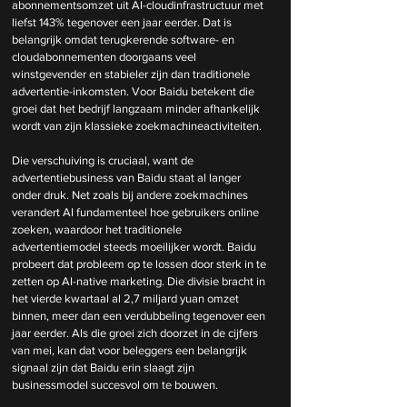
abonnementsomzet uit AI-cloudinfrastructuur met 
liefst 143% tegenover een jaar eerder. Dat is 
belangrijk omdat terugkerende software- en 
cloudabonnementen doorgaans veel 
winstgevender en stabieler zijn dan traditionele 
advertentie-inkomsten. Voor Baidu betekent die 
groei dat het bedrijf langzaam minder afhankelijk 
wordt van zijn klassieke zoekmachineactiviteiten.
Die verschuiving is cruciaal, want de 
advertentiebusiness van Baidu staat al langer 
onder druk. Net zoals bij andere zoekmachines 
verandert AI fundamenteel hoe gebruikers online 
zoeken, waardoor het traditionele 
advertentiemodel steeds moeilijker wordt. Baidu 
probeert dat probleem op te lossen door sterk in te 
zetten op AI-native marketing. Die divisie bracht in 
het vierde kwartaal al 2,7 miljard yuan omzet 
binnen, meer dan een verdubbeling tegenover een 
jaar eerder. Als die groei zich doorzet in de cijfers 
van mei, kan dat voor beleggers een belangrijk 
signaal zijn dat Baidu erin slaagt zijn 
businessmodel succesvol om te bouwen.