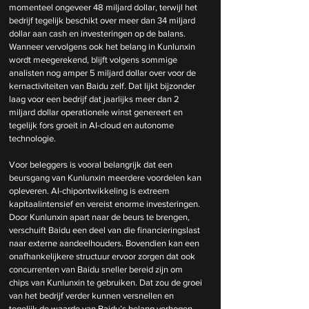
momenteel ongeveer 48 miljard dollar, terwijl het 
bedrijf tegelijk beschikt over meer dan 34 miljard 
dollar aan cash en investeringen op de balans. 
Wanneer vervolgens ook het belang in Kunlunxin 
wordt meegerekend, blijft volgens sommige 
analisten nog amper 5 miljard dollar over voor de 
kernactiviteiten van Baidu zelf. Dat lijkt bijzonder 
laag voor een bedrijf dat jaarlijks meer dan 2 
miljard dollar operationele winst genereert en 
tegelijk fors groeit in AI-cloud en autonome 
technologie.
Voor beleggers is vooral belangrijk dat een 
beursgang van Kunlunxin meerdere voordelen kan 
opleveren. AI-chipontwikkeling is extreem 
kapitaalintensief en vereist enorme investeringen. 
Door Kunlunxin apart naar de beurs te brengen, 
verschuift Baidu een deel van die financieringslast 
naar externe aandeelhouders. Bovendien kan een 
onafhankelijkere structuur ervoor zorgen dat ook 
concurrenten van Baidu sneller bereid zijn om 
chips van Kunlunxin te gebruiken. Dat zou de groei 
van het bedrijf verder kunnen versnellen en 
tegelijk de waarde van Baidu’s belang verhogen.