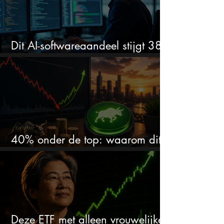
Dit AI-softwareaandeel stijgt 38%
en zet de SaaS-crash op zijn kop
40% onder de top: waarom dit
aandeel weer interessant wordt
Deze ETF met alleen vrouwelijke