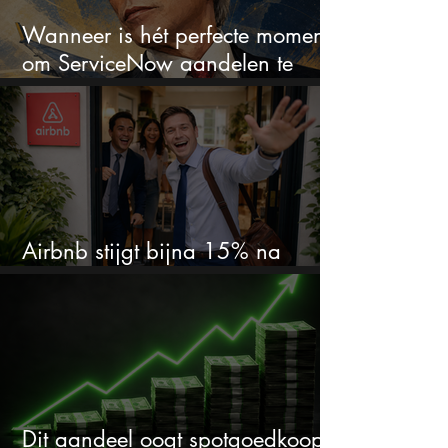
Wanneer is hét perfecte moment
om ServiceNow aandelen te
kopen?
Airbnb stijgt bijna 15% na
cijfers: vooral dit AI-cijfer valt op
Dit aandeel oogt spotgoedkoop