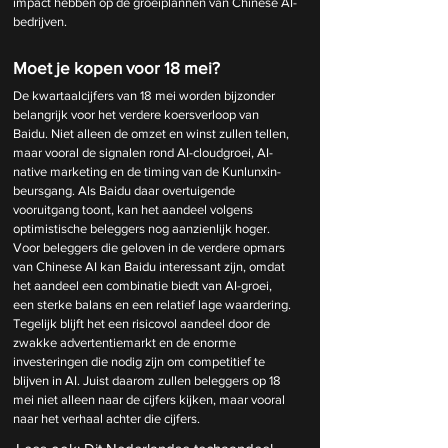
impact hebben op de groeiplannen van Chinese AI-
bedrijven.
Moet je kopen voor 18 mei?
De kwartaalcijfers van 18 mei worden bijzonder 
belangrijk voor het verdere koersverloop van 
Baidu. Niet alleen de omzet en winst zullen tellen, 
maar vooral de signalen rond AI-cloudgroei, AI-
native marketing en de timing van de Kunlunxin-
beursgang. Als Baidu daar overtuigende 
vooruitgang toont, kan het aandeel volgens 
optimistische beleggers nog aanzienlijk hoger.
Voor beleggers die geloven in de verdere opmars 
van Chinese AI kan Baidu interessant zijn, omdat 
het aandeel een combinatie biedt van AI-groei, 
een sterke balans en een relatief lage waardering. 
Tegelijk blijft het een risicovol aandeel door de 
zwakke advertentiemarkt en de enorme 
investeringen die nodig zijn om competitief te 
blijven in AI. Juist daarom zullen beleggers op 18 
mei niet alleen naar de cijfers kijken, maar vooral 
naar het verhaal achter die cijfers.