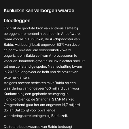
Kunlunxin kan verborgen waarde 
blootleggen
Toch zit de grootste bron van enthousiasme bij 
beleggers momenteel niet alleen in AI-software, 
maar vooral in Kunlunxin, de AI-chipdochter van 
Baidu. Het bedrijf bezit ongeveer 58% van deze 
chipontwikkelaar, die oorspronkelijk werd 
opgericht om Baidu zelf van AI-processoren te 
voorzien. Inmiddels groeit Kunlunxin echter snel uit 
tot een zelfstandige speler. Naar schatting kwam 
in 2025 al ongeveer de helft van de omzet van 
externe klanten.
Volgens recente berichten mikt Baidu op een 
waardering van ongeveer 100 miljard yuan voor 
Kunlunxin bij een geplande beursgang in 
Hongkong en op de Shanghai STAR Market. 
Omgerekend gaat het om ongeveer 14,7 miljard 
dollar. Dat zorgt voor opvallende 
waarderingsberekeningen bij Baidu zelf.
De totale beurswaarde van Baidu bedraagt 