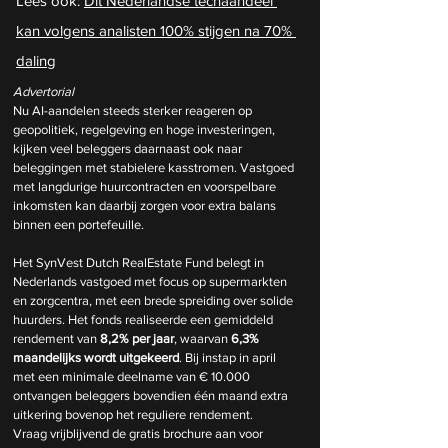
Lees ook: 
Dit Nederlandse techaandeel 
kan volgens analisten 100% stijgen na 70% 
daling
Advertorial
Nu AI-aandelen steeds sterker reageren op 
geopolitiek, regelgeving en hoge investeringen, 
kijken veel beleggers daarnaast ook naar 
beleggingen met stabielere kasstromen. Vastgoed 
met langdurige huurcontracten en voorspelbare 
inkomsten kan daarbij zorgen voor extra balans 
binnen een portefeuille.
Het SynVest Dutch RealEstate Fund belegt in 
Nederlands vastgoed met focus op supermarkten 
en zorgcentra, met een brede spreiding over solide 
huurders. Het fonds realiseerde een gemiddeld 
rendement van 
8,2% per jaar
, waarvan 
6,3% 
maandelijks wordt uitgekeerd
. Bij instap in april 
met een minimale deelname van € 10.000 
ontvangen beleggers bovendien één maand extra 
uitkering bovenop het reguliere rendement.
Vraag vrijblijvend de gratis brochure aan voor 