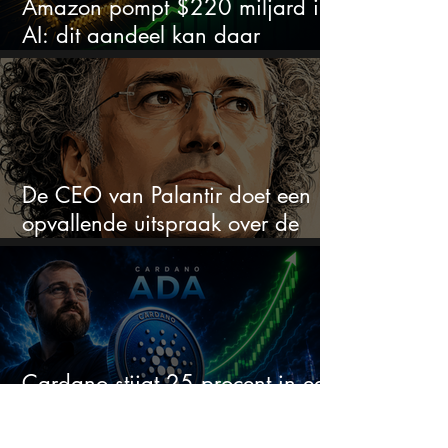
Amazon pompt $220 miljard in
AI: dit aandeel kan daar
explosief van profiteren
De CEO van Palantir doet een
opvallende uitspraak over de
beurs
Cardano stijgt 25 procent in een
week: kan ADA boven $0,20
blijven?