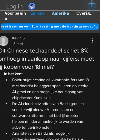
Log in
Voorpagin
Europa
Amerika
Overig..
a
Profiteer nu van 50% korting met de kortingscode: "DANK"
Kevin S
13 mei
Dit Chinese techaandeel schiet 8%
omhoog in aanloop naar cijfers: moet
jij kopen voor 18 mei?
In het kort:
Baidu stijgt richting de kwartaalcijfers van 18 
mei doordat beleggers speculeren op sterke 
AI-groei en een mogelijke beursgang van 
chipdochter Kunlunxin.
De AI-cloudactiviteiten van Baidu groeien 
snel, terwijl nieuwe AI-producten en 
softwareplatformen het bedrijf moeten 
helpen minder afhankelijk te worden van 
advertentie-inkomsten.
Analisten zien Baidu als mogelijk 
ondergewaardeerd door de sterke balans, 