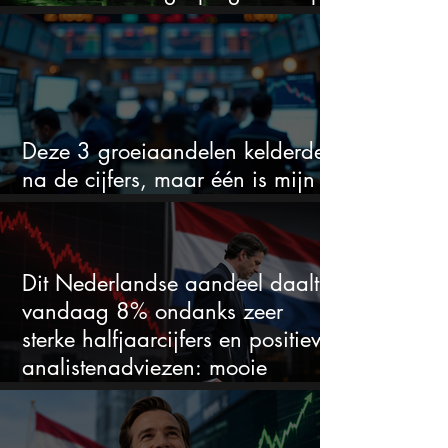
voor hoeveel het kan stijgen
Deze 3 groeiaandelen kelderden
na de cijfers, maar één is mijn
duidelijke favoriet
Dit Nederlandse aandeel daalt
vandaag 8% ondanks zeer
sterke halfjaarcijfers en positieve
analistenadviezen: mooie
koopkans?