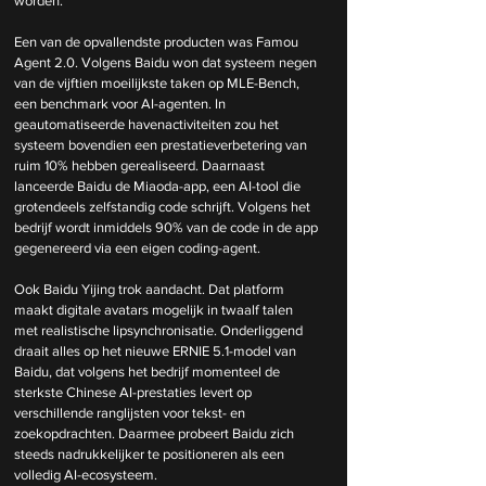
worden.
Een van de opvallendste producten was Famou 
Agent 2.0. Volgens Baidu won dat systeem negen 
van de vijftien moeilijkste taken op MLE-Bench, 
een benchmark voor AI-agenten. In 
geautomatiseerde havenactiviteiten zou het 
systeem bovendien een prestatieverbetering van 
ruim 10% hebben gerealiseerd. Daarnaast 
lanceerde Baidu de Miaoda-app, een AI-tool die 
grotendeels zelfstandig code schrijft. Volgens het 
bedrijf wordt inmiddels 90% van de code in de app 
gegenereerd via een eigen coding-agent.
Ook Baidu Yijing trok aandacht. Dat platform 
maakt digitale avatars mogelijk in twaalf talen 
met realistische lipsynchronisatie. Onderliggend 
draait alles op het nieuwe ERNIE 5.1-model van 
Baidu, dat volgens het bedrijf momenteel de 
sterkste Chinese AI-prestaties levert op 
verschillende ranglijsten voor tekst- en 
zoekopdrachten. Daarmee probeert Baidu zich 
steeds nadrukkelijker te positioneren als een 
volledig AI-ecosysteem.