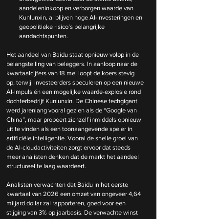
aandeleninkoop en verborgen waarde van 
Kunlunxin, al blijven hoge AI-investeringen en 
geopolitieke risico’s belangrijke 
aandachtspunten.
Het aandeel van Baidu staat opnieuw volop in de 
belangstelling van beleggers. In aanloop naar de 
kwartaalcijfers van 18 mei loopt de koers stevig 
op, terwijl investeerders speculeren op een nieuwe 
AI-impuls én een mogelijke waarde-explosie rond 
dochterbedrijf Kunlunxin. De Chinese techgigant 
werd jarenlang vooral gezien als de “Google van 
China”, maar probeert zichzelf inmiddels opnieuw 
uit te vinden als een toonaangevende speler in 
artificiële intelligentie. Vooral de snelle groei van 
de AI-cloudactiviteiten zorgt ervoor dat steeds 
meer analisten denken dat de markt het aandeel 
structureel te laag waardeert.
Analisten verwachten dat Baidu in het eerste 
kwartaal van 2026 een omzet van ongeveer 4,64 
miljard dollar zal rapporteren, goed voor een 
stijging van 3% op jaarbasis. De verwachte winst 