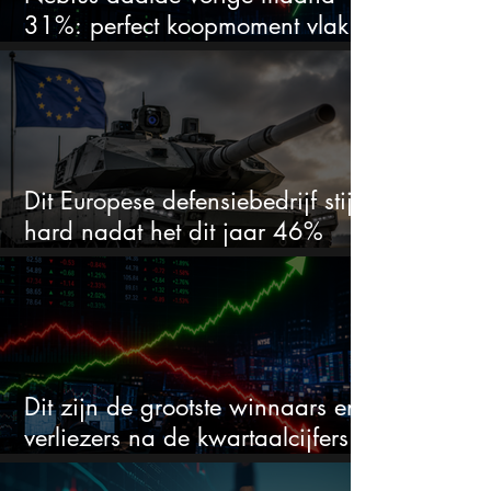
31%: perfect koopmoment vlak
voor kwartaalcijfers?
Dit Europese defensiebedrijf stijgt
hard nadat het dit jaar 46%
daalde: mooie koopkans?
Dit zijn de grootste winnaars en
verliezers na de kwartaalcijfers
(2 springen eruit)