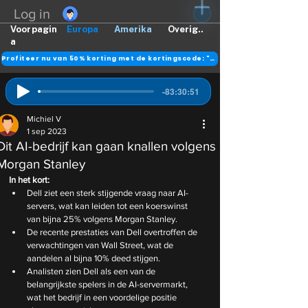
Log in
Voorpagin
Europa
Amerika
Overig..
a
Profiteer nu van 50% korting met de kortingscode: "DANK"
-83:30:51
Michiel V
1 sep 2023
Dit AI-bedrijf kan gaan knallen volgens
Morgan Stanley
In het kort:
Dell ziet een sterk stijgende vraag naar AI-
servers, wat kan leiden tot een koerswinst 
van bijna 25% volgens Morgan Stanley.
De recente prestaties van Dell overtroffen de 
verwachtingen van Wall Street, wat de 
aandelen al bijna 10% deed stijgen.
Analisten zien Dell als een van de 
belangrijkste spelers in de AI-servermarkt, 
wat het bedrijf in een voordelige positie 