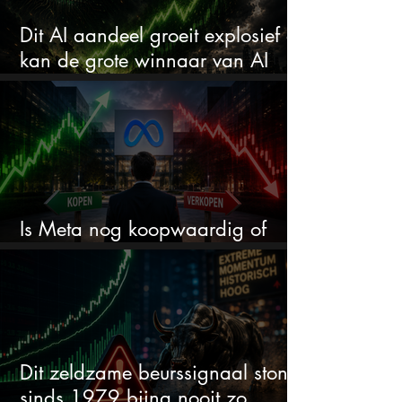
Dit AI aandeel groeit explosief en
kan de grote winnaar van AI
worden
Is Meta nog koopwaardig of
wordt het tijd om te verkopen?
Dit zeldzame beurssignaal stond
sinds 1979 bijna nooit zo