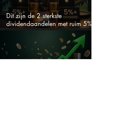
Dit zijn de 2 sterkste
dividendaandelen met ruim 5%
dividend
Dit ijzersterke aandeel kan hard
stijgen maar bijna niemand kijkt
Pharming onderuit na flinke