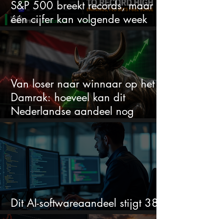
S&P 500 breekt records, maar
één cijfer kan volgende week
alles veranderen
Van loser naar winnaar op het
Damrak: hoeveel kan dit
Nederlandse aandeel nog
stijgen?
Dit AI-softwareaandeel stijgt 38%
en zet de SaaS-crash op zijn kop