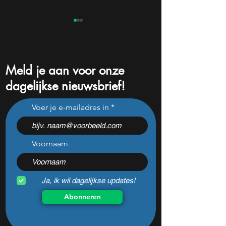
Meld je aan voor onze
dagelijkse nieuwsbrief!
Palantir daalt met 10%. Wat
Mijn twee favorie
Voer je e-mailadres in
is er aan de hand?
dividendaandelen
Voornaam
Ja, ik wil dagelijkse updates!
Abonneren