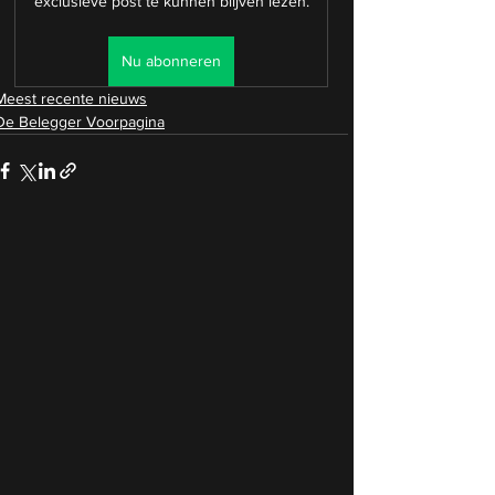
exclusieve post te kunnen blijven lezen.
Nu abonneren
Meest recente nieuws
De Belegger Voorpagina