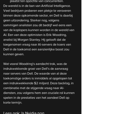
plaatst ten opzichte van concurrenten.
De wereld is in de ban van Artificial Intelligence. 
Veel bedrijven proberen een plekje te veroveren 
binnen deze opkomende sector, en Dell is daarbij 
geen uitzondering. Sterker nog, volgens 
sommigen analisten zou dit bedrijf wel eens een 
van de koplopers kunnen worden in de wereld van 
AI. Een van deze optimisten is Erik Woodring, 
analist bij Morgan Stanley. Hij gelooft dat de 
toegenomen vraag naar AI-servers de koers van 
Dell in de toekomst een aanzienlijke boost zou 
kunnen geven.
Wat vooral Woodring's aandacht trok, was de 
indrukwekkende groei van Dell's de aanvraag 
naar servers van Dell. De waarde van al deze 
toekomstige orders is inmiddels al opgelopen tot 
een indrukwekkende $2 miljard. Deze backlog, in 
combinatie met de stijgende vraag naar AI-
diensten, zou volgens hem een cruciale rol kunnen 
spelen in de prestaties van het aandeel Dell op 
korte termijn.
Lees ook: 
Is Nvidia nog 