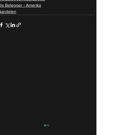
De Belegger - Amerika
Aandelen