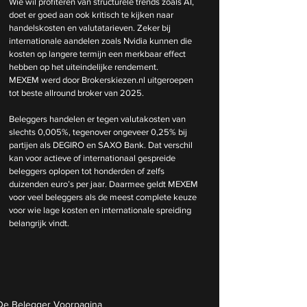
Wie wil profiteren van structurele trends zoals AI, 
doet er goed aan ook kritisch te kijken naar 
handelskosten en valutatarieven. Zeker bij 
internationale aandelen zoals Nvidia kunnen die 
kosten op langere termijn een merkbaar effect 
hebben op het uiteindelijke rendement.
MEXEM werd door 
Brokerskiezen.nl
 uitgeroepen 
tot beste allround broker van 2025. 
Beleggers handelen er tegen valutakosten van 
slechts 0,005%, tegenover ongeveer 0,25% bij 
partijen als DEGIRO en SAXO Bank. Dat verschil 
kan voor actieve of internationaal gespreide 
beleggers oplopen tot honderden of zelfs 
duizenden euro’s per jaar. Daarmee geldt MEXEM 
voor veel beleggers als de meest complete keuze 
voor wie lage kosten en internationale spreiding 
belangrijk vindt.
De Belegger Voorpagina