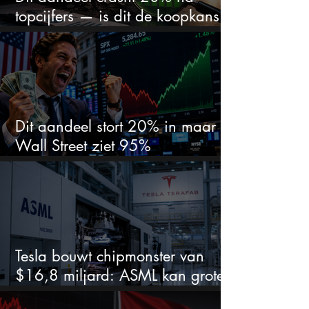
topcijfers — is dit de koopkans
waar beleggers op wachtten?
Dit aandeel stort 20% in maar
Wall Street ziet 95%
koerspotentieel
Tesla bouwt chipmonster van
$16,8 miljard: ASML kan grote
winnaar worden