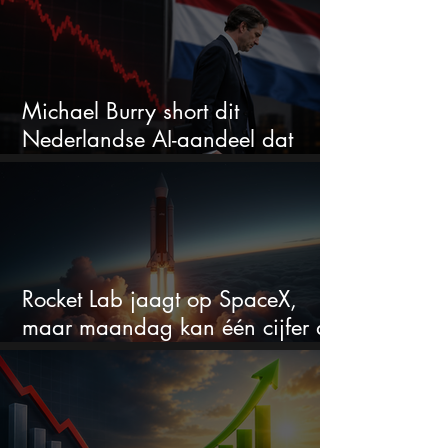
Michael Burry short dit
Nederlandse AI-aandeel dat
maar liefst 684% groeit
Rocket Lab jaagt op SpaceX,
maar maandag kan één cijfer de
droom doorprikken?