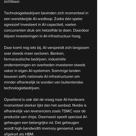
zichtbaar.
Technologiebedrijven bevinden zich momenteel in 
een wereldwijde AI-wedloop. Zodra één speler 
agressief investeert in AI-capaciteit, voelen 
concurrenten druk om hetzelfde te doen. Daardoor 
blijven investeringen in AI-infrastructuur hoog.
Daar komt nog iets bij. AI verspreidt zich langzaam 
over steeds meer sectoren. Banken, 
farmaceutische bedrijven, industriële 
ondernemingen en overheden investeren steeds 
vaker in eigen AI-systemen. Sommige landen 
bouwen zelfs nationale AI-infrastructuren om 
minder afhankelijk te worden van buitenlandse 
technologiebedrijven.
Opvallend is ook dat de vraag naar AI-hardware 
momenteel sterker lijkt dan het aanbod. Nvidia is 
afhankelijk van leveranciers zoals TSMC voor de 
productie van chips. Daarnaast speelt speciaal AI-
geheugen een belangrijke rol. Dat geheugen 
wordt high-bandwidth memory genoemd, vaak 
afgekort als HBM.