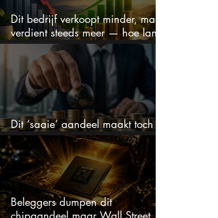
Dit bedrijf verkoopt minder, maar
verdient steeds meer — hoe lang
kan dit sprookje doorgaan?
Dit ‘saaie’ aandeel maakt toch
bizar veel winst
Beleggers dumpen dit
chipaandeel maar Wall Street