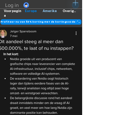
Log in
Voorpagin
Europa
Amerika
Overig..
a
Profiteer nu van 50% korting met de kortingscode: "DANK"
Jelger Sparreboom
7 mei
Dit aandeel steeg al meer dan
500.000%, te laat of nu instappen?
In het kort:
Nvidia groeide uit van producent van 
grafische chips naar leverancier van complete 
AI-infrastructuur, inclusief chips, netwerken, 
software en volledige AI-systemen.
De waardering van Nvidia oogt historisch 
lager dan tijdens eerdere fases van de AI-
rally, terwijl analisten nog altijd zeer hoge 
omzet- en winstgroei verwachten.
De belangrijkste discussie rond het aandeel 
draait inmiddels minder om de vraag óf AI 
groeit, en veel meer om hoe lang Nvidia zijn 
dominante positie kan behouden.