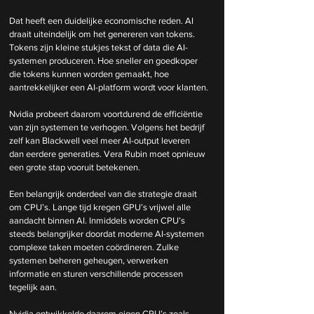
Dat heeft een duidelijke economische reden. AI 
draait uiteindelijk om het genereren van tokens. 
Tokens zijn kleine stukjes tekst of data die AI-
systemen produceren. Hoe sneller en goedkoper 
die tokens kunnen worden gemaakt, hoe 
aantrekkelijker een AI-platform wordt voor klanten.
Nvidia probeert daarom voortdurend de efficiëntie 
van zijn systemen te verhogen. Volgens het bedrijf 
zelf kan Blackwell veel meer AI-output leveren 
dan eerdere generaties. Vera Rubin moet opnieuw 
een grote stap vooruit betekenen.
Een belangrijk onderdeel van die strategie draait 
om CPU’s. Lange tijd kregen GPU’s vrijwel alle 
aandacht binnen AI. Inmiddels worden CPU’s 
steeds belangrijker doordat moderne AI-systemen 
complexe taken moeten coördineren. Zulke 
systemen beheren geheugen, verwerken 
informatie en sturen verschillende processen 
tegelijk aan.
Nvidia ontwikkelde daarom eigen CPU’s zoals 