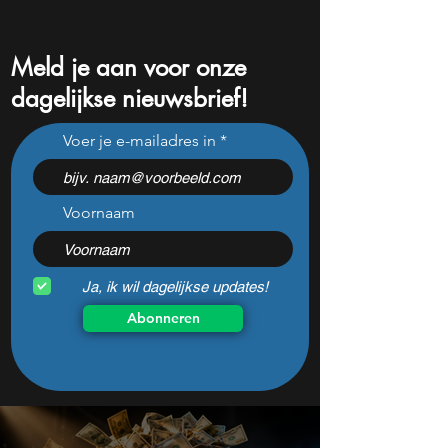
Meld je aan voor onze
dagelijkse nieuwsbrief!
Amazon pompt $220
De CEO van Palan
Voer je e-mailadres in
miljard in AI: dit aandeel
een opvallende ui
kan daar explosief van
over de beurs
profiteren
Voornaam
Ja, ik wil dagelijkse updates!
Abonneren