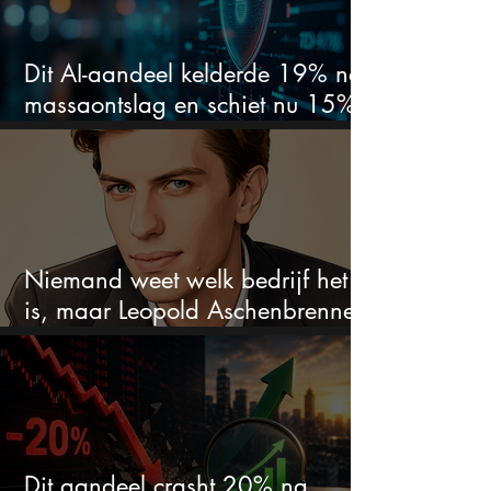
Dit AI-aandeel kelderde 19% na
massaontslag en schiet nu 15%
omhoog
Niemand weet welk bedrijf het
is, maar Leopold Aschenbrenner
zet er nu $500 miljoen op
Dit aandeel crasht 20% na