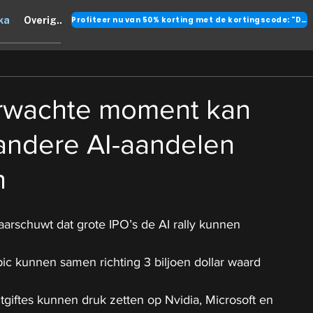
Profiteer nu van 50% korting met de kortingscode: "DANK"
ka
Overig..
erwachte moment kan
 andere AI-aandelen
n
arschuwt dat grote IPO’s de AI rally kunnen 
c kunnen samen richting 3 biljoen dollar waard 
giftes kunnen druk zetten op Nvidia, Microsoft en 