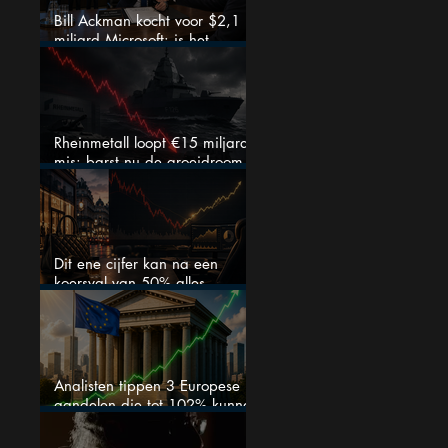
Bill Ackman kocht voor $2,1
miljard Microsoft: is het
aandeel na de koerssprong
nog aantrekkelijk?
Rheinmetall loopt €15 miljard
mis: barst nu de groeidroom
van het defensiebedrijf?
Dit ene cijfer kan na een
koersval van 50% alles
veranderen
Analisten tippen 3 Europese
aandelen die tot 102% kunnen
stijgen