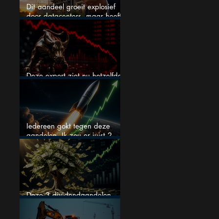
Dit aandeel groeit explosief
door datacenters, maar heeft
tientallen miljarden nodig
Deze expert ziet nu hetzelfde
als voor de crash van 1987
Iedereen gokt tegen deze
aandelen. Ik zou er juist 2
kopen
Deze 3 dividendaandelen
kunnen binnenkort flink stijgen