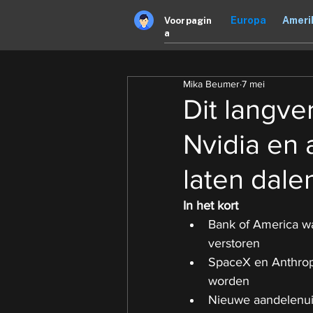
Europa
Ameri
Voorpagin
a
Mika Beumer
7 mei
Dit langv
Nvidia en
laten dale
In het kort
Bank of America wa
verstoren
SpaceX en Anthropi
worden
Nieuwe aandelenuit