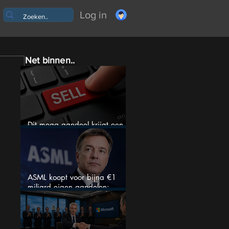
Log in
Net binnen..
Dit mega aandeel krijgt een
zeldzaam verkoopadvies
ASML koopt voor bijna €1
miljard eigen aandelen:
slimme zet of dure timing?