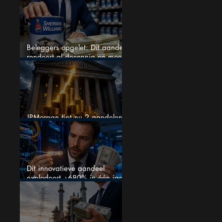
omzetgroei), toch zakt het
aandeel weg
Beleggers opgelet: Dit aandeel
rendeert al decennia en moet
op je watchlist staan!
JPMorgan tipt nu 2 aandelen
voor augustus
Dit innovatieve aandeel
explodeert +680% in één jaar
en blijft maar stijgen