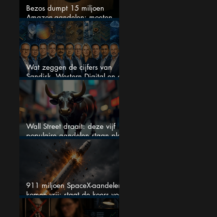
Bezos dumpt 15 miljoen
Amazon-aandelen: moeten
beleggers zich zorgen maken?
Wat zeggen de cijfers van
Sandisk, Western Digital en de
AI-Infrastructuur aandelen mij
werkelijk
Wall Street draait: deze vijf
populaire aandelen staan plots
onder spanning
911 miljoen SpaceX-aandelen
komen vrij: staat de koers voor
een nieuwe crash?