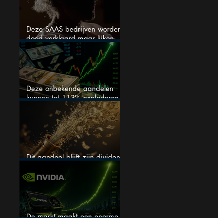
Deze SAAS bedrijven worden
dood verklaard maar lijken
springlevend
Deze onbekende aandelen
kunnen tot 113% exploderen
(één springt eruit)
Dit aandeel blijft zijn dividend
verhogen, wat er ook gebeurt
De markt maakt een enorme