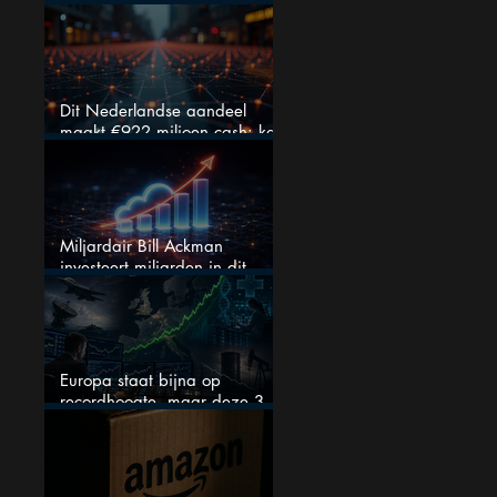
fout bij Nvidia
Dit Nederlandse aandeel
maakt €922 miljoen cash: kan
dit dividendaandeel blijven
verhogen?
Miljardair Bill Ackman
investeert miljarden in dit
techaandeel
Europa staat bijna op
recordhoogte, maar deze 3
sectoren vallen nu op