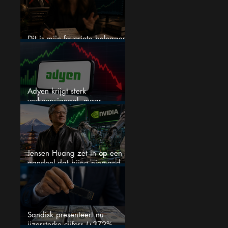
Dit is mijn favoriete belegger…
en het is niet Warren Buffett
Adyen krijgt sterk
verkoopsignaal, maar
analisten zien juist een
koopkans
Jensen Huang zet in op een
aandeel dat bijna niemand
kent
Sandisk presenteert nu
ijzersterke cijfers (+372%