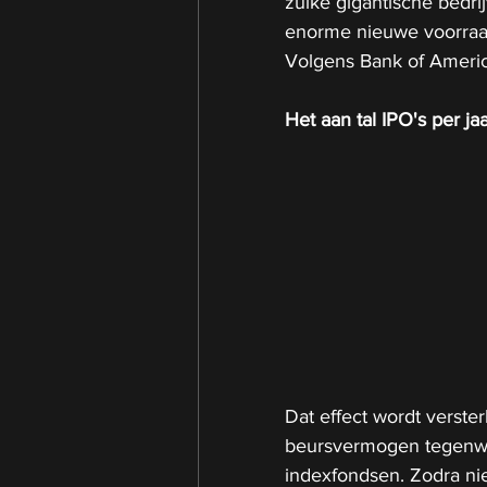
zulke gigantische bedri
enorme nieuwe voorraad
Volgens Bank of Americ
Het aan tal IPO's per j
Dat effect wordt verst
beursvermogen tegenwoo
indexfondsen. Zodra ni