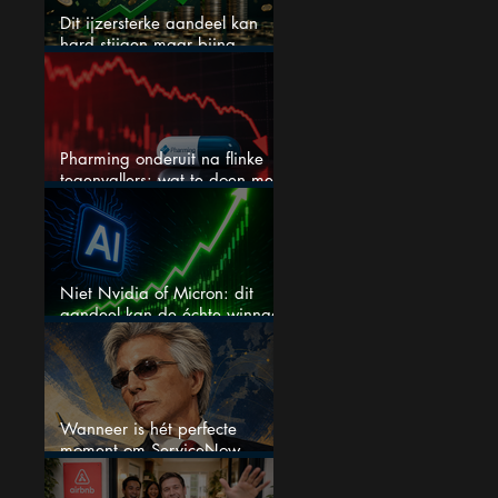
Dit ijzersterke aandeel kan
hard stijgen maar bijna
niemand kijkt
Pharming onderuit na flinke
tegenvallers: wat te doen met
het aandeel?
Niet Nvidia of Micron: dit
aandeel kan de échte winnaar
van de AI-race worden
Wanneer is hét perfecte
moment om ServiceNow
aandelen te kopen?