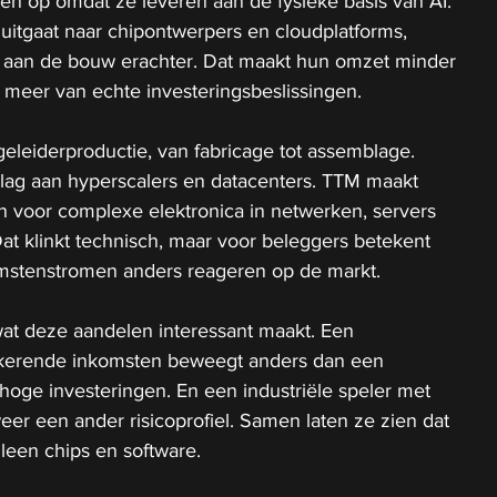
len op omdat ze leveren aan de fysieke basis van AI. 
itgaat naar chipontwerpers en cloudplatforms, 
 aan de bouw erachter. Dat maakt hun omzet minder 
 meer van echte investeringsbeslissingen.
fgeleiderproductie, van fabricage tot assemblage. 
slag aan hyperscalers en datacenters. TTM maakt 
ijn voor complexe elektronica in netwerken, servers 
t klinkt technisch, maar voor beleggers betekent 
omstenstromen anders reageren op de markt.
 wat deze aandelen interessant maakt. Een 
gkerende inkomsten beweegt anders dan een 
hoge investeringen. En een industriële speler met 
eer een ander risicoprofiel. Samen laten ze zien dat 
lleen chips en software.