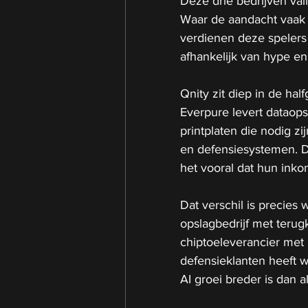
Deze drie bedrijven val
Waar de aandacht vaak u
verdienen deze spelers
afhankelijk van hype en
Qnity zit diep in de hal
Everpure levert dataop
printplaten die nodig z
en defensiesystemen. Da
het vooral dat hun ink
Dat verschil is precies
opslagbedrijf met teru
chiptoeleverancier met 
defensieklanten heeft w
AI groei breder is dan a