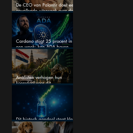
De CEO van Palantir doet een
opvallende uitspraak over de
beurs
Cardano stijgt 25 procent in
een week: kan ADA boven
$0,20 blijven?
Analisten verhogen hun
koersdoel voor dit
Nederlandse aandeel — maar
is het al te laat om in te
stappen?
Dit biotech aandeel staat klaar
voor een flinke rally