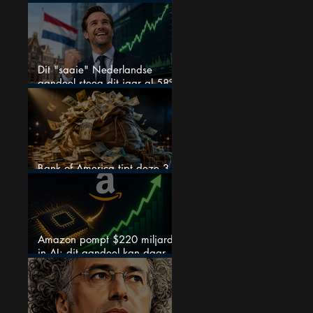
zeer sterke halfjaarcijfers en
positieve analistenadviezen:
mooie koopkans?
Dit "saaie" Nederlandse
aandeel steeg dit jaar al 58%
en wordt volgens analisten
onderschat
Bank of America tipt deze 3
chipaandelen
Amazon pompt $220 miljard
in AI: dit aandeel kan daar
explosief van profiteren