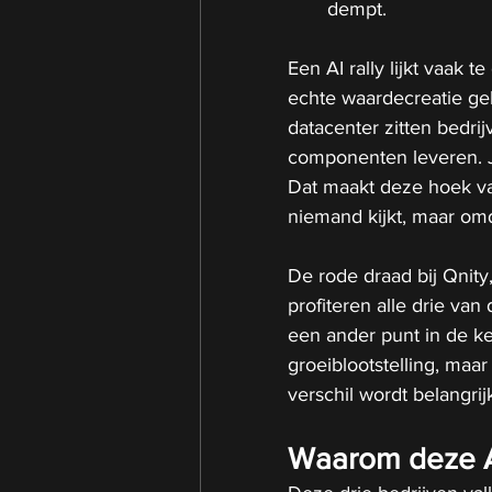
dempt.
Een AI rally lijkt vaak
echte waardecreatie geb
datacenter zitten bedrij
componenten leveren. Ju
Dat maakt deze hoek van
niemand kijkt, maar omda
De rode draad bij Qnity
profiteren alle drie van
een ander punt in de ket
groeiblootstelling, maar
verschil wordt belangr
Waarom deze AI