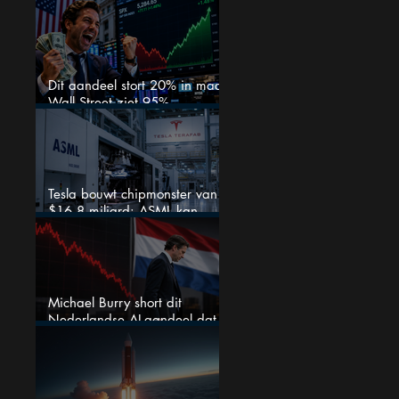
waar beleggers op wachtten?
Dit aandeel stort 20% in maar
Wall Street ziet 95%
koerspotentieel
Tesla bouwt chipmonster van
$16,8 miljard: ASML kan
grote winnaar worden
Michael Burry short dit
Nederlandse AI-aandeel dat
maar liefst 684% groeit