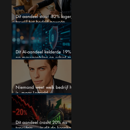
Dit aandeel staat -82% lager,
terwijl het bedrijf gewoon
groeit
Dit AI-aandeel kelderde 19%
na massaontslag en schiet nu
15% omhoog
Niemand weet welk bedrijf het
is, maar Leopold
Aschenbrenner zet er nu $500
miljoen op
Dit aandeel crasht 20% na
topcijfers — is dit de koopkans