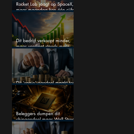
Rocket Lab jaagt op SpaceX,
maar maandag kan één cijfer
de droom doorprikken?
Dit bedrijf verkoopt minder,
maar verdient steeds meer —
hoe lang kan dit sprookje
doorgaan?
Dit ‘saaie’ aandeel maakt toch
bizar veel winst
Beleggers dumpen dit
chipaandeel maar Wall Street
ziet een zeldzame koopkans