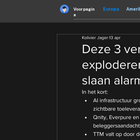
Europa
Ameri
Voorpagin
a
Kolivier Jager
13 apr
Deze 3 ve
exploderen
slaan alar
In het kort:
AI infrastructuur g
zichtbare toelevera
Qnity, Everpure en
beleggersaandacht
TTM valt op door de