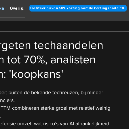
Profiteer nu van 50% korting met de kortingscode: "DANK"
ka
Overig..
rgeten techaandelen
 tot 70%, analisten
m: 'koopkans'
roeit buiten de bekende techreuzen, bij minder 
nciers.
 TTM combineren sterke groei met relatief weinig 
.
fensie omzet, wat risico’s van AI afhankelijkheid 