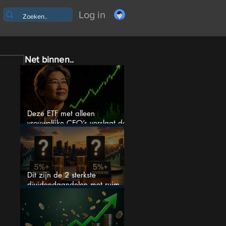
Log in
Net binnen..
Deze ETF met alleen
vrouwelijke CEO’s verslaat de
S&P 500 keihard
Dit zijn de 2 sterkste
dividendaandelen met ruim
5% dividend