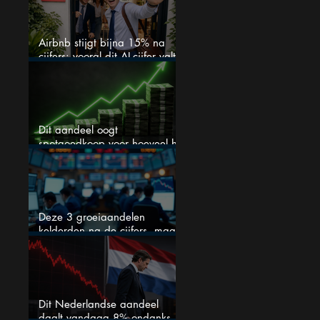
Airbnb stijgt bijna 15% na
cijfers: vooral dit AI-cijfer valt
op
Dit aandeel oogt
spotgoedkoop voor hoeveel het
kan stijgen
Deze 3 groeiaandelen
kelderden na de cijfers, maar
één is mijn duidelijke favoriet
Dit Nederlandse aandeel
daalt vandaag 8% ondanks