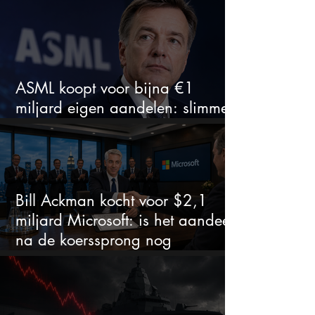
ASML koopt voor bijna €1
miljard eigen aandelen: slimme
zet of dure timing?
Bill Ackman kocht voor $2,1
miljard Microsoft: is het aandeel
na de koerssprong nog
aantrekkelijk?