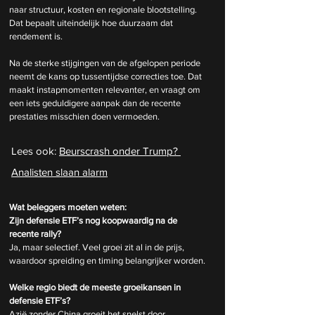
naar structuur, kosten en regionale blootstelling. 
Dat bepaalt uiteindelijk hoe duurzaam dat 
rendement is.
Na de sterke stijgingen van de afgelopen periode 
neemt de kans op tussentijdse correcties toe. Dat 
maakt instapmomenten relevanter, en vraagt om 
een iets geduldigere aanpak dan de recente 
prestaties misschien doen vermoeden.
Lees ook: 
Beurscrash onder Trump? 
Analisten slaan alarm
Wat beleggers moeten weten:
Zijn defensie ETF’s nog koopwaardig na de 
recente rally?
Ja, maar selectief. Veel groei zit al in de prijs, 
waardoor spreiding en timing belangrijker worden.
Welke regio biedt de meeste groeikansen in 
defensie ETF’s?
Azië zonder China groeit het snelst door 