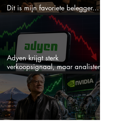
Dit is mijn favoriete belegger…
en het is niet Warren Buffett
Adyen krijgt sterk
verkoopsignaal, maar analisten
zien juist een koopkans
Jensen Huang zet in op een
aandeel dat bijna niemand kent