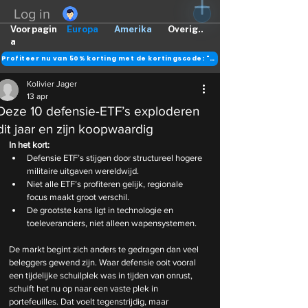
Log in
Voorpagin
Europa
Amerika
Overig..
a
Profiteer nu van 50% korting met de kortingscode: "DANK"
Kolivier Jager
13 apr
Deze 10 defensie-ETF’s exploderen
dit jaar en zijn koopwaardig
In het kort:
Defensie ETF’s stijgen door structureel hogere 
militaire uitgaven wereldwijd.
Niet alle ETF’s profiteren gelijk, regionale 
focus maakt groot verschil.
De
 grootste kans ligt in technologie en 
toeleveranciers, niet alleen wapensystemen.
De markt begint zich anders te gedragen dan veel 
beleggers gewend zijn. Waar defensie ooit vooral 
een tijdelijke schuilplek was in tijden van onrust, 
schuift het nu op naar een vaste plek in 
portefeuilles. Dat voelt tegenstrijdig, maar 