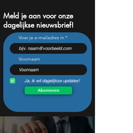
Meld je aan voor onze
dagelijkse nieuwsbrief!
Beleggers dumpen dit
Na een koersdali
Voer je e-mailadres in
chipaandeel maar Wall
-47% lijkt dit ijzer
Street ziet een zeldzame
aandeel aantrekke
koopkans
dan ooit
Voornaam
Ja, ik wil dagelijkse updates!
Abonneren