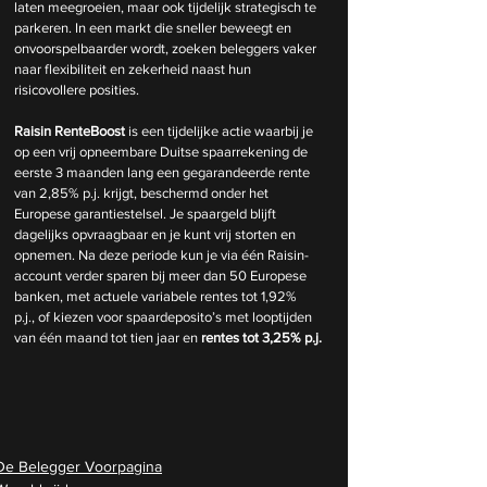
laten meegroeien, maar ook tijdelijk strategisch te 
parkeren. In een markt die sneller beweegt en 
onvoorspelbaarder wordt, zoeken beleggers vaker 
naar flexibiliteit en zekerheid naast hun 
risicovollere posities.
Raisin RenteBoost
 is een tijdelijke actie waarbij je 
op een vrij opneembare Duitse spaarrekening de 
eerste 3 maanden lang een gegarandeerde rente 
van 2,85% p.j. krijgt, beschermd onder het 
Europese garantiestelsel. Je spaargeld blijft 
dagelijks opvraagbaar en je kunt vrij storten en 
opnemen. Na deze periode kun je via één Raisin-
account verder sparen bij meer dan 50 Europese 
banken, met actuele variabele rentes tot 1,92% 
p.j., of kiezen voor spaardeposito’s met looptijden 
van één maand tot tien jaar en 
rentes tot 3,25% p.j.
De Belegger Voorpagina