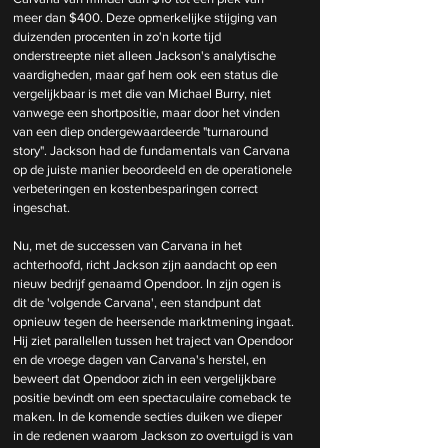
meer dan $400. Deze opmerkelijke stijging van 
duizenden procenten in zo'n korte tijd 
onderstreepte niet alleen Jackson's analytische 
vaardigheden, maar gaf hem ook een status die 
vergelijkbaar is met die van Michael Burry, niet 
vanwege een shortpositie, maar door het vinden 
van een diep ondergewaardeerde "turnaround 
story". Jackson had de fundamentals van Carvana 
op de juiste manier beoordeeld en de operationele 
verbeteringen en kostenbesparingen correct 
ingeschat.
Nu, met de successen van Carvana in het 
achterhoofd, richt Jackson zijn aandacht op een 
nieuw bedrijf genaamd Opendoor. In zijn ogen is 
dit de 'volgende Carvana', een standpunt dat 
opnieuw tegen de heersende marktmening ingaat. 
Hij ziet parallellen tussen het traject van Opendoor 
en de vroege dagen van Carvana's herstel, en 
beweert dat Opendoor zich in een vergelijkbare 
positie bevindt om een spectaculaire comeback te 
maken. In de komende secties duiken we dieper 
in de redenen waarom Jackson zo overtuigd is van 