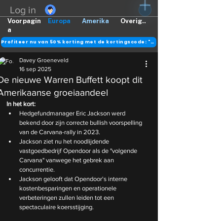
Log in
Voorpagin
Europa
Amerika
Overig..
a
Profiteer nu van 50% korting met de kortingscode: "DANK"
Davey Groeneveld
16 sep 2025
De nieuwe Warren Buffett koopt dit
Amerikaanse groeiaandeel
In het kort: 
Hedgefundmanager Eric Jackson werd 
bekend door zijn correcte bullish voorspelling 
van de Carvana-rally in 2023.
Jackson ziet nu het noodlijdende 
vastgoedbedrijf Opendoor als de "volgende 
Carvana" vanwege het gebrek aan 
concurrentie.
Jackson gelooft dat Opendoor's interne 
kostenbesparingen en operationele 
verbeteringen zullen leiden tot een 
spectaculaire koersstijging.