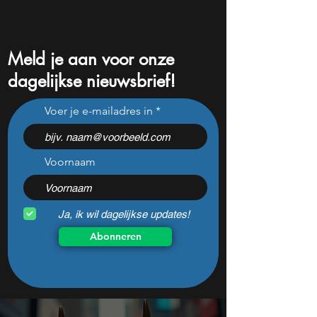
Meld je aan voor onze
dagelijkse nieuwsbrief!
Dit populaire Belgische
S&P 500 breekt r
Voer je e-mailadres in
aandeel steeg dit jaar al 47
maar één cijfer k
procent: is er ruimte voor
volgende week al
meer?
veranderen
Voornaam
Ja, ik wil dagelijkse updates!
Abonneren