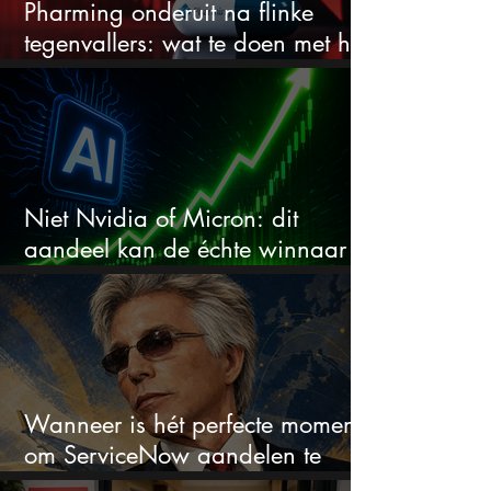
Pharming onderuit na flinke
tegenvallers: wat te doen met het
aandeel?
Niet Nvidia of Micron: dit
aandeel kan de échte winnaar
van de AI-race worden
Wanneer is hét perfecte moment
om ServiceNow aandelen te
kopen?