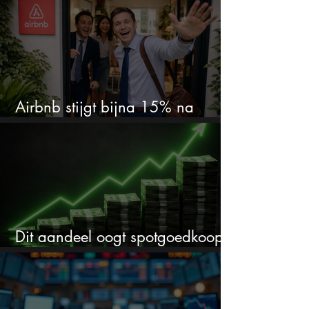
Airbnb stijgt bijna 15% na
cijfers: vooral dit AI-cijfer valt op
Dit aandeel oogt spotgoedkoop
voor hoeveel het kan stijgen