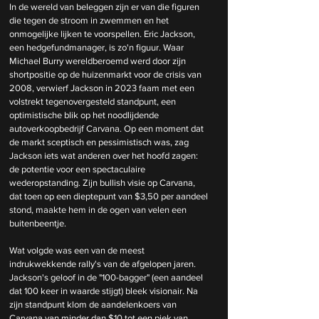
In de wereld van beleggen zijn er van die figuren 
die tegen de stroom in zwemmen en het 
onmogelijke lijken te voorspellen. Eric Jackson, 
een hedgefundmanager, is zo'n figuur. Waar 
Michael Burry wereldberoemd werd door zijn 
shortpositie op de huizenmarkt voor de crisis van 
2008, verwierf Jackson in 2023 faam met een 
volstrekt tegenovergesteld standpunt, een 
optimistische blik op het noodlijdende 
autoverkoopbedrijf Carvana. Op een moment dat 
de markt sceptisch en pessimistisch was, zag 
Jackson iets wat anderen over het hoofd zagen: 
de potentie voor een spectaculaire 
wederopstanding. Zijn bullish visie op Carvana, 
dat toen op een dieptepunt van $3,50 per aandeel 
stond, maakte hem in de ogen van velen een 
buitenbeentje.
Wat volgde was een van de meest 
indrukwekkende rally's van de afgelopen jaren. 
Jackson's geloof in de "100-bagger" (een aandeel 
dat 100 keer in waarde stijgt) bleek visionair. Na 
zijn standpunt klom de aandelenkoers van 
Carvana van minder dan $10 tot een piek van 