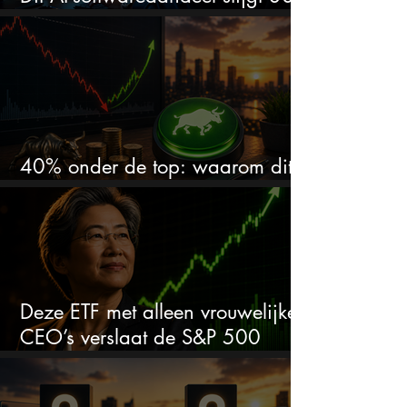
en zet de SaaS-crash op zijn kop
40% onder de top: waarom dit
aandeel weer interessant wordt
Deze ETF met alleen vrouwelijke
CEO’s verslaat de S&P 500
keihard