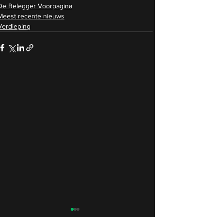
De Belegger Voorpagina
Meest recente nieuws
Verdieping