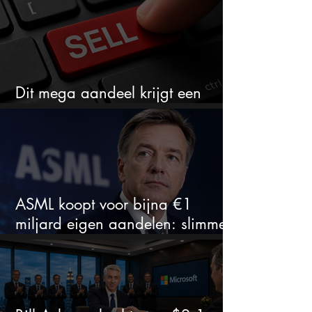
Dit mega aandeel krijgt een
zeldzaam verkoopadvies
ASML koopt voor bijna €1
miljard eigen aandelen: slimme
zet of dure timing?