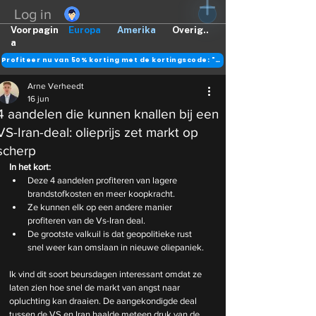
Log in
Voorpagin
Europa
Amerika
Overig..
a
Profiteer nu van 50% korting met de kortingscode: "DANK"
Arne Verheedt
16 jun
4 aandelen die kunnen knallen bij een
VS-Iran-deal: olieprijs zet markt op
scherp
In het kort:
Deze 4 aandelen profiteren van lagere 
brandstofkosten en meer koopkracht.
Ze kunnen elk op een andere manier 
profiteren van de Vs-Iran deal.
De grootste valkuil is dat geopolitieke rust 
snel weer kan omslaan in nieuwe oliepaniek.
Ik vind dit soort beursdagen interessant omdat ze 
laten zien hoe snel de markt van angst naar 
opluchting kan draaien. De aangekondigde deal 
tussen de VS en Iran haalde meteen druk van de 