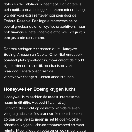
dalen en de inflatiedruk neemt af. Dat laatste is 
belangrijk, omdat beleggers meteen minder bang 
worden voor extra renteverhogingen door de 
Federal Reserve. Een lagere rentevrees helpt 
vooral groeiaandelen en cyclische bedrijven, maar 
ook financiële instellingen die afhankelijk zijn van 
een gezonde consument.
Daarom springen vier namen eruit: Honeywell, 
Boeing, Amazon en Capital One. Niet omdat elk 
aandeel plots goedkoop is, maar omdat de markt 
bij alle vier een duidelijk mechanisme ziet 
waardoor lagere olieprijzen de 
winstverwachtingen kunnen ondersteunen.
Honeywell en Boeing krijgen lucht
Honeywell is misschien de meest interessante 
naam in dit rijtje. Het bedrijf zit met zijn 
luchtvaarttak dicht op de motor van de reis- en 
vliegtuigindustrie. Als brandstofkosten dalen en 
zorgen over verstoringen in het Midden-Oosten 
afnemen, krijgen luchtvaartmaatschappijen meer 
ruimte. Meer vlieguren betekenen ook meer vraag 