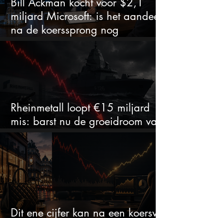
Bill Ackman kocht voor $2,1
miljard Microsoft: is het aandeel
na de koerssprong nog
aantrekkelijk?
Rheinmetall loopt €15 miljard
mis: barst nu de groeidroom van
het defensiebedrijf?
Dit ene cijfer kan na een koersval