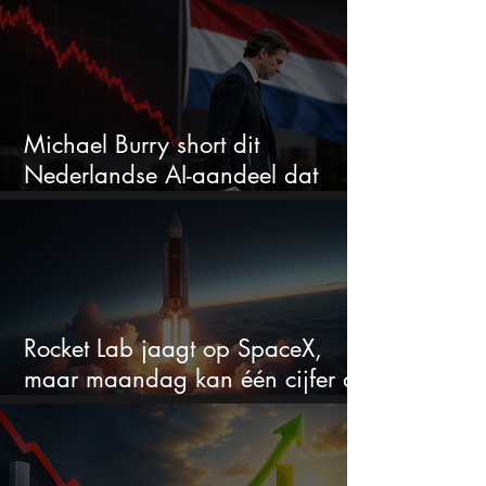
winnaar worden
Michael Burry short dit
Nederlandse AI-aandeel dat
maar liefst 684% groeit
Rocket Lab jaagt op SpaceX,
maar maandag kan één cijfer de
droom doorprikken?