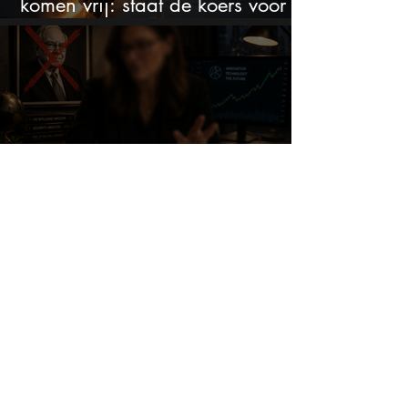
komen vrij: staat de koers voor
een nieuwe crash?
Dit is mijn favoriete belegger…
en het is niet Warren Buffett
Adyen krijgt sterk
verkoopsignaal, maar analisten
zien juist een koopkans