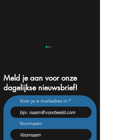
Meld je aan voor onze
dagelijkse nieuwsbrief!
P/E onder 8: dit aandeel
Dit saaie aandeel
Voer je e-mailadres in
kan snel herstellen
beleggers rijk zo
iemand het doorh
Voornaam