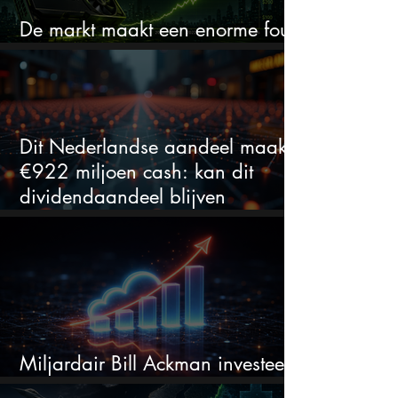
De markt maakt een enorme fout
bij Nvidia
Dit Nederlandse aandeel maakt
€922 miljoen cash: kan dit
dividendaandeel blijven
verhogen?
Miljardair Bill Ackman investeert
miljarden in dit techaandeel