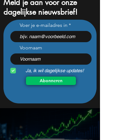
Meld je aan voor onze
dagelijkse nieuwsbrief!
Dit aandeel staat 60%
Deepdive The Tr
Voer je e-mailadres in
lager - heeft de markt het
- Waarom dit ad-t
mis?
aandeel nu wanke
Voornaam
Ja, ik wil dagelijkse updates!
Abonneren