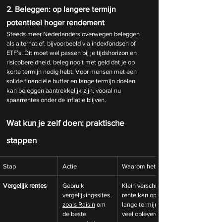
2. Beleggen: op langere termijn 
potentieel hoger rendement
Steeds meer Nederlanders overwegen beleggen 
als alternatief, bijvoorbeeld via indexfondsen of 
ETF’s. Dit moet wel passen bij je tijdshorizon en 
risicobereidheid, beleg nooit met geld dat je op 
korte termijn nodig hebt. Voor mensen met een 
solide financiële buffer en lange termijn doelen 
kan beleggen aantrekkelijk zijn, vooral nu 
spaarrentes onder de inflatie blijven.
Wat kun je zelf doen: praktische 
stappen
Stap
Actie
Waarom het loont
Vergelijk rentes
Gebruik 
Klein verschil in 
vergelijkingssites
rente kan op de 
zoals Raisin
 om 
lange termijn 
de beste 
veel opleveren