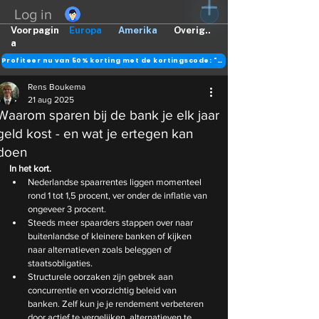
Log in
Voorpagin
Europa
Amerika
Overig..
a
Profiteer nu van 50% korting met de kortingscode: "DANK"
Rens Boukema
21 aug 2025
Waarom sparen bij de bank je elk jaar
geld kost - en wat je ertegen kan
doen
In het kort.
Nederlandse spaarrentes liggen momenteel 
rond 1 tot 1,5 procent, ver onder de inflatie van 
ongeveer 3 procent.
Steeds meer spaarders stappen over naar 
buitenlandse of kleinere banken of kijken 
naar alternatieven zoals beleggen of 
staatsobligaties.
Structurele oorzaken zijn gebrek aan 
concurrentie en voorzichtig beleid van 
banken. Zelf kun je je rendement verbeteren 
door actief te vergelijken, alternatieven te 