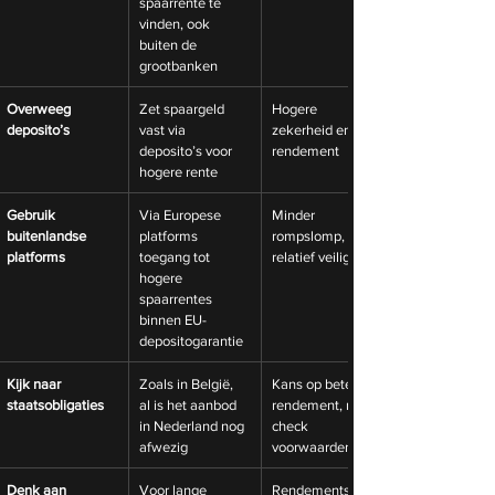
spaarrente te 
vinden, ook 
buiten de 
grootbanken
Overweeg 
Zet spaargeld 
Hogere 
deposito’s
vast via 
zekerheid en 
deposito’s voor 
rendement
hogere rente
Gebruik 
Via Europese 
Minder 
buitenlandse 
platforms 
rompslomp, 
platforms
toegang tot 
relatief veilig
hogere 
spaarrentes 
binnen EU-
depositogarantie
Kijk naar 
Zoals in België, 
Kans op beter 
staatsobligaties
al is het aanbod 
rendement, maar 
in Nederland nog 
check 
afwezig
voorwaarden
Denk aan 
Voor lange 
Rendementspote