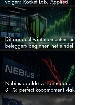
volgen: Rocket Lab, Applied
Materials en de zwaarste AI-test
Dit aandeel wint momentum en
beleggers beginnen het eindelijk
te zien
Nebius daalde vorige maand
31%: perfect koopmoment vlak
voor kwartaalcijfers?