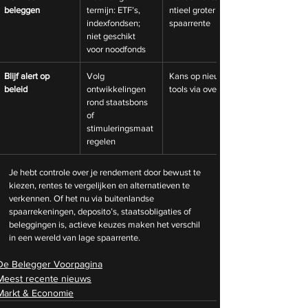
beleggen
termijn: ETF’s, 
ntieel groter dan 
indexfondsen; 
spaarrente
niet geschikt 
voor noodfonds
Blijf alert op 
Volg 
Kans op nieuwe 
beleid
ontwikkelingen 
tools via overheid
rond staatsbons 
of 
stimuleringsmaat
regelen
Je hebt controle over je rendement door bewust te 
kiezen, rentes te vergelijken en alternatieven te 
verkennen. Of het nu via buitenlandse 
spaarrekeningen, deposito’s, staatsobligaties of 
beleggingen is, actieve keuzes maken het verschil 
in een wereld van lage spaarrente.
De Belegger Voorpagina
Meest recente nieuws
Markt & Economie