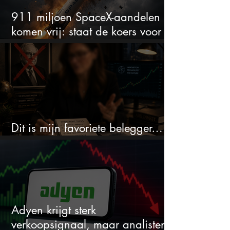
911 miljoen SpaceX-aandelen
komen vrij: staat de koers voor
een nieuwe crash?
Dit is mijn favoriete belegger…
en het is niet Warren Buffett
Adyen krijgt sterk
verkoopsignaal, maar analisten