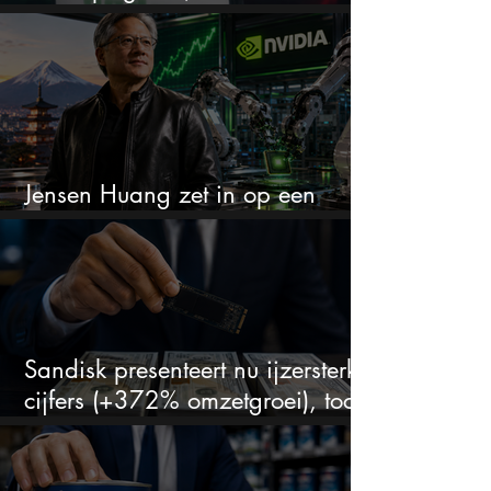
zien juist een koopkans
Jensen Huang zet in op een
aandeel dat bijna niemand kent
Sandisk presenteert nu ijzersterke
cijfers (+372% omzetgroei), toch
zakt het aandeel weg