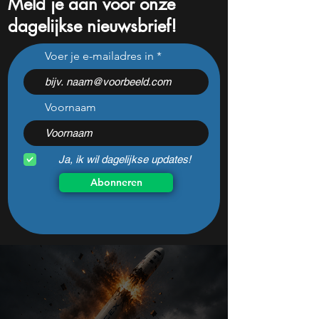
Meld je aan voor onze
dagelijkse nieuwsbrief!
Dit is mijn favoriete
Adyen krijgt sterk
Voer je e-mailadres in
belegger… en het is niet
verkoopsignaal, 
Warren Buffett
analisten zien jui
koopkans
Voornaam
Ja, ik wil dagelijkse updates!
Abonneren