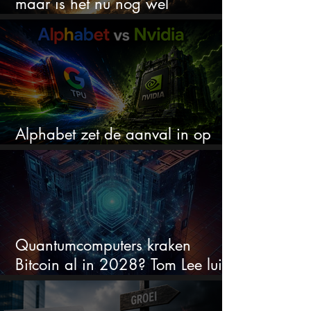
maar is het nu nog wel
koopwaardig?
Alphabet zet de aanval in op
Nvidia met eigen AI-chips
Quantumcomputers kraken
Bitcoin al in 2028? Tom Lee luidt
de alarmbel