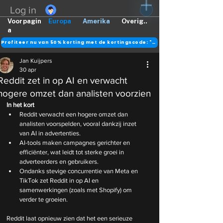
Log in
Voorpagin
Europa
Amerika
Overig..
a
Profiteer nu van 50% korting met de kortingscode: "DANK"
Jan Kuijpers
30 apr
Reddit zet in op AI en verwacht
hogere omzet dan analisten voorzien
In het kort
Reddit verwacht een hogere omzet dan 
analisten voorspelden, vooral dankzij inzet 
van AI in advertenties.
AI-tools maken campagnes gerichter en 
efficiënter, wat leidt tot sterke groei in 
adverteerders en gebruikers.
Ondanks stevige concurrentie van Meta en 
TikTok zet Reddit in op AI en 
samenwerkingen (zoals met Shopify) om 
verder te groeien.
Reddit laat opnieuw zien dat het een serieuze 