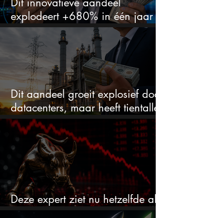
Dit innovatieve aandeel
explodeert +680% in één jaar
en blijft maar stijgen
Dit aandeel groeit explosief door
datacenters, maar heeft tientallen
miljarden nodig
Deze expert ziet nu hetzelfde als
voor de crash van 1987