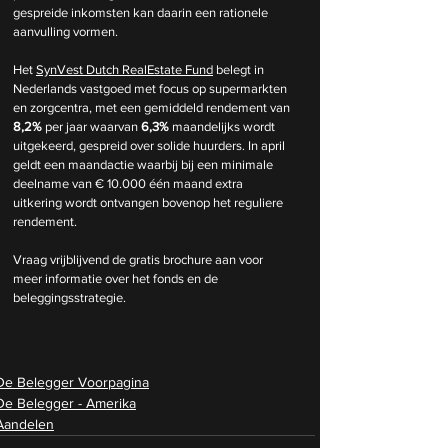
gespreide inkomsten kan daarin een rationele 
aanvulling vormen.
Het 
SynVest Dutch RealEstate Fund
 belegt in 
Nederlands vastgoed met focus op supermarkten 
en zorgcentra, met een gemiddeld rendement van 
8,2%
 per jaar waarvan 
6,3%
 maandelijks wordt 
uitgekeerd, gespreid over solide huurders. In april 
geldt een maandactie waarbij bij een minimale 
deelname van € 10.000 één maand extra 
uitkering wordt ontvangen bovenop het reguliere 
rendement.
Vraag vrijblijvend de gratis brochure aan voor 
meer informatie over het fonds en de 
beleggingsstrategie.
De Belegger Voorpagina
De Belegger - Amerika
Aandelen